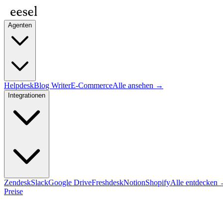
Agenten
Helpdesk
Blog Writer
E-Commerce
Alle ansehen →
Integrationen
Zendesk
Slack
Google Drive
Freshdesk
Notion
Shopify
Alle entdecken
Preise