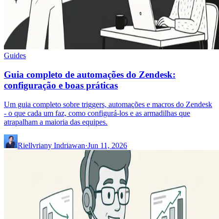
Guides
Guia completo de automações do Zendesk:
configuração e boas práticas
Um guia completo sobre triggers, automações e macros do Zendesk
- o que cada um faz, como configurá-los e as armadilhas que
atrapalham a maioria das equipes.
Riellvriany Indriawan
·
Jun 11, 2026