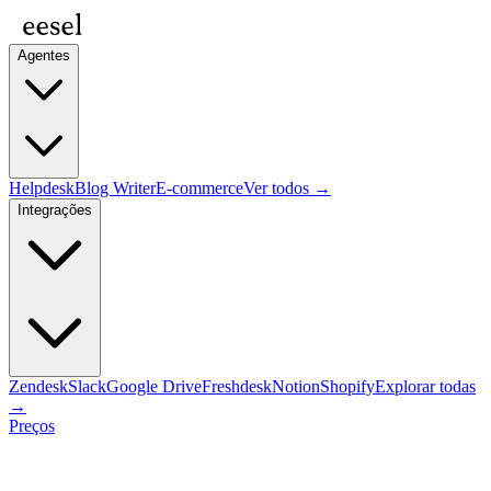
Agentes
Helpdesk
Blog Writer
E-commerce
Ver todos →
Integrações
Zendesk
Slack
Google Drive
Freshdesk
Notion
Shopify
Explorar todas
→
Preços