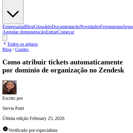
Empresarial
Blog
Glossário
Documentação
Novidades
Ferramentas
Segu
Agendar demonstração
Entrar
Começar
Todos os artigos
Blog
/
Guides
Como atribuir tickets automaticamente
por domínio de organização no Zendesk
Escrito por
Stevia Putri
Última edição
February 25, 2026
Verificado por especialista