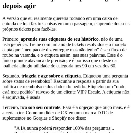
depois agir
A versão que eu realmente quereria rodando em uma caixa de
entrada de loja faz três coisas em uma passagem, e aprende dos seus
próprios tickets para fazê-las.
Primeiro,
aprende suas etiquetas do seu histórico
, não de uma
lista genérica. Treine com um ano de tickets resolvidos e o modelo
capta que "meu pacote diz entregue mas não tenho" é seu fluxo de
roubo na varanda, e o etiqueta assim, nas suas palavras. Esse é o
único grande alavanca de precisão, e é por isso que o teste da
joalheria atingiu utilidade de categoria nos 90 em vez dos 60.
Segundo,
triageia e age sobre a etiqueta
. Etiquetou uma pergunta
sobre status de reembolso? Rascunhe a resposta a partir da sua
política de reembolso e dos dados do pedido. Etiquetou um "onde
está meu pedido" raivoso de um cliente VIP? Escale. A etiqueta não
é arquivada, é usada.
Terceiro, fica
sob seu controle
. Essa é a objeção que ouço mais, e é
a certa a ter. Como um líder de CX em uma marca DTC de
suplementos no Gorgias e Shopify nos disse:
"A IA nunca poderá responder 100% das perguntas...