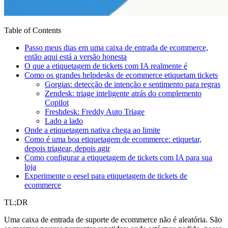
Table of Contents
Passo meus dias em uma caixa de entrada de ecommerce,
então aqui está a versão honesta
O que a etiquetagem de tickets com IA realmente é
Como os grandes helpdesks de ecommerce etiquetam tickets
Gorgias: detecção de intenção e sentimento para regras
Zendesk: triage inteligente atrás do complemento
Copilot
Freshdesk: Freddy Auto Triage
Lado a lado
Onde a etiquetagem nativa chega ao limite
Como é uma boa etiquetagem de ecommerce: etiquetar,
depois triagear, depois agir
Como configurar a etiquetagem de tickets com IA para sua
loja
Experimente o eesel para etiquetagem de tickets de
ecommerce
TL;DR
Uma caixa de entrada de suporte de ecommerce não é aleatória. São