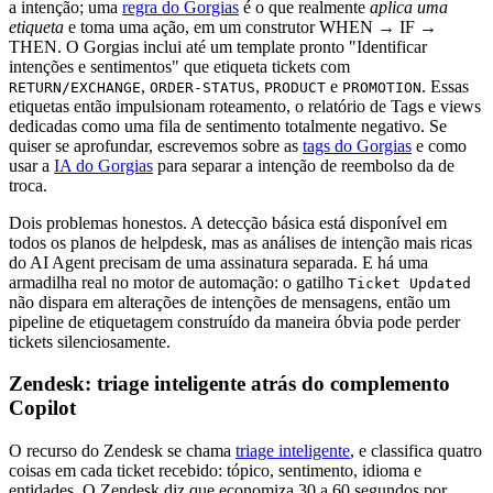
a intenção; uma
regra do Gorgias
é o que realmente
aplica uma
etiqueta
e toma uma ação, em um construtor WHEN → IF →
THEN. O Gorgias inclui até um template pronto "Identificar
intenções e sentimentos" que etiqueta tickets com
,
,
e
. Essas
RETURN/EXCHANGE
ORDER-STATUS
PRODUCT
PROMOTION
etiquetas então impulsionam roteamento, o relatório de Tags e views
dedicadas como uma fila de sentimento totalmente negativo. Se
quiser se aprofundar, escrevemos sobre as
tags do Gorgias
e como
usar a
IA do Gorgias
para separar a intenção de reembolso da de
troca.
Dois problemas honestos. A detecção básica está disponível em
todos os planos de helpdesk, mas as análises de intenção mais ricas
do AI Agent precisam de uma assinatura separada. E há uma
armadilha real no motor de automação: o gatilho
Ticket Updated
não dispara em alterações de intenções de mensagens, então um
pipeline de etiquetagem construído da maneira óbvia pode perder
tickets silenciosamente.
Zendesk: triage inteligente atrás do complemento
Copilot
O recurso do Zendesk se chama
triage inteligente
, e classifica quatro
coisas em cada ticket recebido: tópico, sentimento, idioma e
entidades. O Zendesk diz que economiza 30 a 60 segundos por