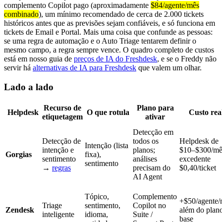
complemento Copilot pago (aproximadamente
$84/agente/mês
combinado
), um mínimo recomendado de cerca de 2.000 tickets
históricos antes que as previsões sejam confiáveis, e só funciona em
tickets de Email e Portal. Mais uma coisa que confunde as pessoas:
se uma regra de automação e o Auto Triage tentarem definir o
mesmo campo, a regra sempre vence. O quadro completo de custos
está em nosso guia de
preços de IA do Freshdesk
, e se o Freddy não
servir há
alternativas de IA para Freshdesk
que valem um olhar.
Lado a lado
Recurso de
Plano para
Helpdesk
O que rotula
Custo rea
etiquetagem
ativar
Detecção em
Detecção de
todos os
Helpdesk de
Intenção (lista
intenção e
planos;
$10–$300/mê
Gorgias
fixa),
sentimento
análises
excedente
sentimento
→
regras
precisam do
$0,40/ticket
AI Agent
Tópico,
Complemento
+$50/agente/
Triage
sentimento,
Copilot no
Zendesk
além do plan
inteligente
idioma,
Suite /
base