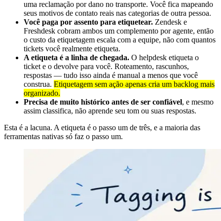
uma reclamação por dano no transporte. Você fica mapeando
seus motivos de contato reais nas categorias de outra pessoa.
Você paga por assento para etiquetear.
Zendesk e
Freshdesk cobram ambos um complemento por agente, então
o custo da etiquetagem escala com a equipe, não com quantos
tickets você realmente etiqueta.
A etiqueta é a linha de chegada.
O helpdesk etiqueta o
ticket e o devolve para você. Roteamento, rascunhos,
respostas — tudo isso ainda é manual a menos que você
construa.
Etiquetagem sem ação apenas cria um backlog mais
organizado.
Precisa de muito histórico antes de ser confiável
, e mesmo
assim classifica, não aprende seu tom ou suas respostas.
Esta é a lacuna. A etiqueta é o passo um de três, e a maioria das
ferramentas nativas só faz o passo um.