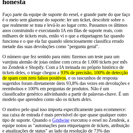
honesta
Faço parte da equipe de suporte do eesel, e grande parte do que faço
é o meio sem glamour do suporte: ler um ticket, descobrir sobre o
que realmente se trata e levá-lo ao lugar certo. Passamos os últimos
anos construindo e executando IA em filas de suporte reais, com
milhares de tickets reais, então vi o que a etiquetagem faz quando
funciona e o que ela faz quando silenciosamente classifica errado
metade das suas devoluções como "pergunta geral".
O número que fez sentido para mim: fizemos um teste para um
varejista alemão de joias online com cerca de 1.000 tickets por mês
no Zendesk e Shopify. Com a IA treinada no próprio histórico de
tickets deles, o triage chegou a
93% de precisão, 100% de detecção
de spam com zero falsos positivos
, e os rascunhos de resposta
sugeridos foram diretamente úteis 93,8% das vezes em devoluções e
reembolsos e 100% em perguntas de produtos. Não é um
classificador genérico adivinhando a partir de palavras-chave. É um
modelo que aprendeu como são os tickets
deles
.
O motivo pelo qual isso importa especificamente para ecommerce:
sua caixa de entrada é mais previsível do que quase qualquer outro
tipo de suporte. Quando o
Gridwise
executou o eesel no Zendesk, a
equipe notou as "automações para etiquetagem de tickets, atribuição
e atualizações de status" ao lado da resolução de 73% das