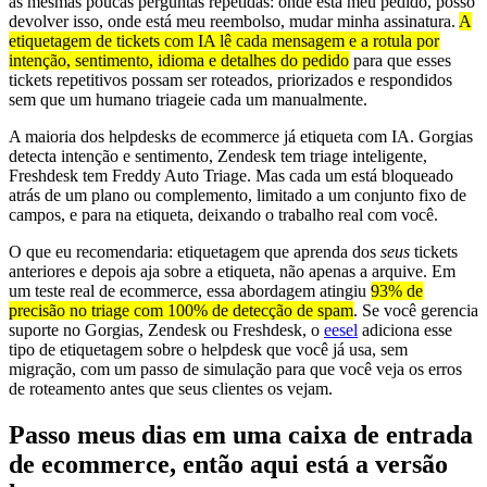
as mesmas poucas perguntas repetidas: onde está meu pedido, posso
devolver isso, onde está meu reembolso, mudar minha assinatura.
A
etiquetagem de tickets com IA lê cada mensagem e a rotula por
intenção, sentimento, idioma e detalhes do pedido
para que esses
tickets repetitivos possam ser roteados, priorizados e respondidos
sem que um humano triageie cada um manualmente.
A maioria dos helpdesks de ecommerce já etiqueta com IA. Gorgias
detecta intenção e sentimento, Zendesk tem triage inteligente,
Freshdesk tem Freddy Auto Triage. Mas cada um está bloqueado
atrás de um plano ou complemento, limitado a um conjunto fixo de
campos, e para na etiqueta, deixando o trabalho real com você.
O que eu recomendaria: etiquetagem que aprenda dos
seus
tickets
anteriores e depois aja sobre a etiqueta, não apenas a arquive. Em
um teste real de ecommerce, essa abordagem atingiu
93% de
precisão no triage com 100% de detecção de spam
. Se você gerencia
suporte no Gorgias, Zendesk ou Freshdesk, o
eesel
adiciona esse
tipo de etiquetagem sobre o helpdesk que você já usa, sem
migração, com um passo de simulação para que você veja os erros
de roteamento antes que seus clientes os vejam.
Passo meus dias em uma caixa de entrada
de ecommerce, então aqui está a versão