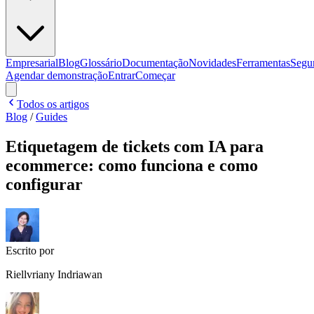
Empresarial
Blog
Glossário
Documentação
Novidades
Ferramentas
Segu
Agendar demonstração
Entrar
Começar
Todos os artigos
Blog
/
Guides
Etiquetagem de tickets com IA para
ecommerce: como funciona e como
configurar
Escrito por
Riellvriany Indriawan