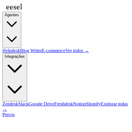
Agentes
Helpdesk
Blog Writer
E-commerce
Ver todos →
Integrações
Zendesk
Slack
Google Drive
Freshdesk
Notion
Shopify
Explorar todas
→
Preços