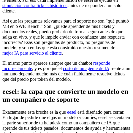
le enseñó. Por eso cada implementación de eesel se ejecuta en
simulación contra tickets históricos
antes de responder a un solo
cliente.
Así que las preguntas relevantes para el soporte no son "qué puntuó
M3 en SWE-Bench." Son: ¿puede aprender de mis tickets y
documentos reales, puedo probarlo de forma segura antes de que
salga en vivo, y qué le impide enviar con confianza una respuesta
incorrecta? Esas son preguntas de producto, no preguntas de
modelo, y son en las que está construido nuestro resumen de la
mejor IA para servicio al cliente
.
El mismo punto aparece siempre que un chatbot
responde
incorrectamente
, y es por qué el
costo de un agente de IA
frente a un
humano depende mucho más de cuán fiablemente resuelve tickets
que del precio por token del modelo.
eesel: la capa que convierte un modelo en
un compañero de soporte
Exactamente esta brecha es la que
eesel
está diseñado para cerrar.
En lugar de pedirte que elijas un modelo y confíes, eesel se sienta en
la parte superior de tu helpdesk como un compañero de IA que
aprende de tus tickets pasados, documentos de ayuda y herramientas