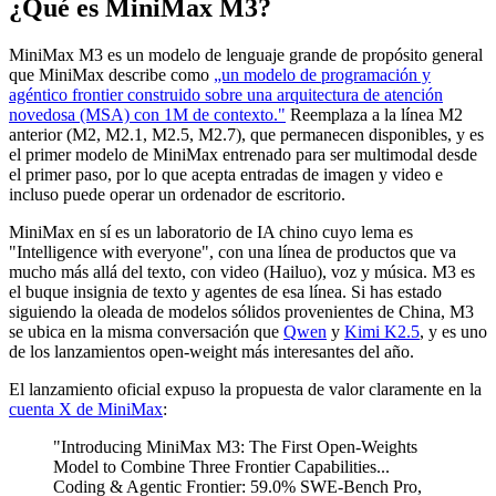
¿Qué es MiniMax M3?
MiniMax M3 es un modelo de lenguaje grande de propósito general
que MiniMax describe como
„un modelo de programación y
agéntico frontier construido sobre una arquitectura de atención
novedosa (MSA) con 1M de contexto."
Reemplaza a la línea M2
anterior (M2, M2.1, M2.5, M2.7), que permanecen disponibles, y es
el primer modelo de MiniMax entrenado para ser multimodal desde
el primer paso, por lo que acepta entradas de imagen y video e
incluso puede operar un ordenador de escritorio.
MiniMax en sí es un laboratorio de IA chino cuyo lema es
"Intelligence with everyone", con una línea de productos que va
mucho más allá del texto, con video (Hailuo), voz y música. M3 es
el buque insignia de texto y agentes de esa línea. Si has estado
siguiendo la oleada de modelos sólidos provenientes de China, M3
se ubica en la misma conversación que
Qwen
y
Kimi K2.5
, y es uno
de los lanzamientos open-weight más interesantes del año.
El lanzamiento oficial expuso la propuesta de valor claramente en la
cuenta X de MiniMax
:
"Introducing MiniMax M3: The First Open-Weights
Model to Combine Three Frontier Capabilities...
Coding & Agentic Frontier: 59.0% SWE-Bench Pro,