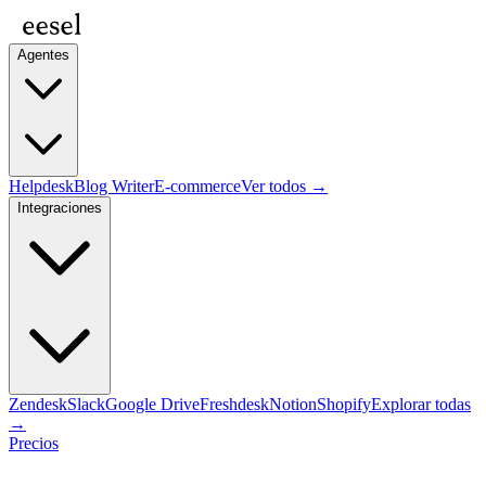
Agentes
Helpdesk
Blog Writer
E-commerce
Ver todos →
Integraciones
Zendesk
Slack
Google Drive
Freshdesk
Notion
Shopify
Explorar todas
→
Precios