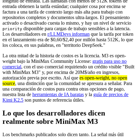
longitud de entrada. Las llamadas con menos de 512K tokens de
entrada obtienen la tarifa estándar; cualquier cosa por encima se
factura a una tarifa de contexto largo más alta para trabajo con
repositorios completos y documentos ultra-largos. El pensamiento
activado o desactivado cuesta lo mismo, y hay un nivel de servicio
disponible para cargas de trabajo sensibles a la latencia.
priority
Los desarrolladores en
r/LLMDevs informan
que la tarifa por token
en el lanzamiento era de $0,60/$2,40 por millón hasta 512K, lo que
los coloca, en sus palabras, en "territorio DeepSeek."
La otra mitad de la historia de costos es la licencia. M3 es open-
weight bajo la MiniMax Community License:
gratis para uso no
comercial
, con el uso comercial requiriendo un crédito visible "Built
with MiniMax M3" y, por encima de 20M$/año en ingresos,
autorización previa por escrito. Así que
es open-weight, no open
source
, una distinción que la comunidad se apresura a señalar. Para
una comparación de costos pura contra otras opciones de pago,
nuestra lista de
herramientas de IA baratas
y la
guía de precios de
Kimi K2.5
son puntos de referencia útiles.
Lo que los desarrolladores dicen
realmente sobre MiniMax M3
Los benchmarks publicados solo dicen tanto. La señal más útil