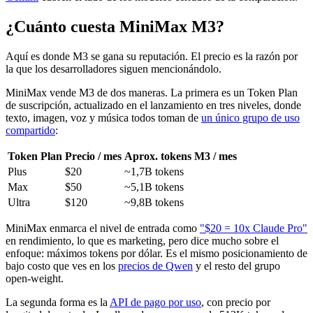
¿Cuánto cuesta MiniMax M3?
Aquí es donde M3 se gana su reputación. El precio es la razón por
la que los desarrolladores siguen mencionándolo.
MiniMax vende M3 de dos maneras. La primera es un Token Plan
de suscripción, actualizado en el lanzamiento en tres niveles, donde
texto, imagen, voz y música todos toman de
un único grupo de uso
compartido
:
Token Plan
Precio / mes
Aprox. tokens M3 / mes
Plus
$20
~1,7B tokens
Max
$50
~5,1B tokens
Ultra
$120
~9,8B tokens
MiniMax enmarca el nivel de entrada como
"$20 = 10x Claude Pro"
en rendimiento, lo que es marketing, pero dice mucho sobre el
enfoque: máximos tokens por dólar. Es el mismo posicionamiento de
bajo costo que ves en los
precios de Qwen
y el resto del grupo
open-weight.
La segunda forma es la
API de pago por uso
, con precio por