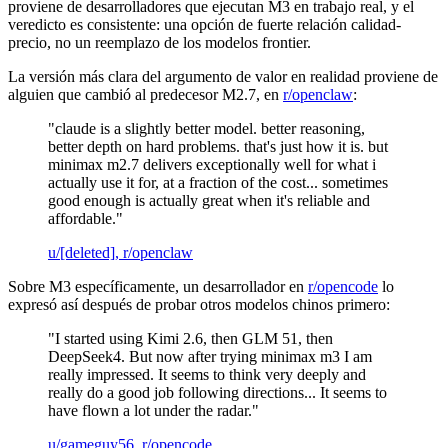
proviene de desarrolladores que ejecutan M3 en trabajo real, y el
veredicto es consistente: una opción de fuerte relación calidad-
precio, no un reemplazo de los modelos frontier.
La versión más clara del argumento de valor en realidad proviene de
alguien que cambió al predecesor M2.7, en
r/openclaw
:
"claude is a slightly better model. better reasoning,
better depth on hard problems. that's just how it is. but
minimax m2.7 delivers exceptionally well for what i
actually use it for, at a fraction of the cost... sometimes
good enough is actually great when it's reliable and
affordable."
u/[deleted], r/openclaw
Sobre M3 específicamente, un desarrollador en
r/opencode
lo
expresó así después de probar otros modelos chinos primero:
"I started using Kimi 2.6, then GLM 51, then
DeepSeek4. But now after trying minimax m3 I am
really impressed. It seems to think very deeply and
really do a good job following directions... It seems to
have flown a lot under the radar."
u/gameguy56, r/opencode