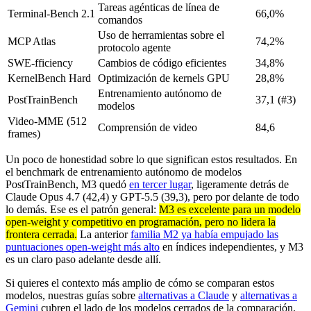
Tareas agénticas de línea de
Terminal-Bench 2.1
66,0%
comandos
Uso de herramientas sobre el
MCP Atlas
74,2%
protocolo agente
SWE-fficiency
Cambios de código eficientes
34,8%
KernelBench Hard
Optimización de kernels GPU
28,8%
Entrenamiento autónomo de
PostTrainBench
37,1 (#3)
modelos
Video-MME (512
Comprensión de video
84,6
frames)
Un poco de honestidad sobre lo que significan estos resultados. En
el benchmark de entrenamiento autónomo de modelos
PostTrainBench, M3 quedó
en tercer lugar
, ligeramente detrás de
Claude Opus 4.7 (42,4) y GPT-5.5 (39,3), pero por delante de todo
lo demás. Ese es el patrón general:
M3 es excelente para un modelo
open-weight y competitivo en programación, pero no lidera la
frontera cerrada.
La anterior
familia M2 ya había empujado las
puntuaciones open-weight más alto
en índices independientes, y M3
es un claro paso adelante desde allí.
Si quieres el contexto más amplio de cómo se comparan estos
modelos, nuestras guías sobre
alternativas a Claude
y
alternativas a
Gemini
cubren el lado de los modelos cerrados de la comparación.