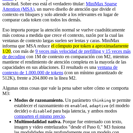
solicitud. Sobre eso está el verdadero titular:
MiniMax Sparse
Attention (MSA)
, un nuevo diseño de atención que divide el
contexto en bloques y solo atiende a los relevantes en lugar de
comparar cada token con todos los demás.
Eso importa porque la atención normal se vuelve cuadráticamente
más costosa a medida que crece el contexto, razón por la cual las
ventanas de contexto largas suelen ser lentas y caras. MiniMax
informa que MSA reduce
el cómputo por token a aproximadamente
1/20
, con más de
9 veces más velocidad de prefilling y 15 veces más
de decoding
con 1M de contexto en comparación con M2, mientras
mantiene el rendimiento de atención completa en la mayoría de las
capacidades en sus ablaciones. El resultado es una
ventana de
contexto de 1.000.000 de tokens
(con un mínimo garantizado de
512K), frente a 204.800 en la línea M2.
Algunas otras cosas que vale la pena saber sobre cómo se comporta
M3:
Modos de razonamiento.
Un parámetro
te permite
thinking
establecer el razonamiento en
,
(el modelo
enabled
adaptive
decide) o
para baja latencia, y ambos modos
disabled
comparten el mismo precio
.
Multimodalidad nativa.
Porque fue entrenado con texto,
imagen y video entrelazados "desde el Paso 0," M3 fusiona
las modalidades más profundamente que un modelo con