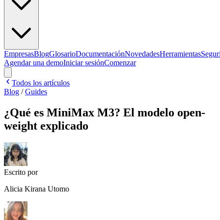
Empresas
Blog
Glosario
Documentación
Novedades
Herramientas
Segur
Agendar una demo
Iniciar sesión
Comenzar
Todos los artículos
Blog
/
Guides
¿Qué es MiniMax M3? El modelo open-
weight explicado
Escrito por
Alicia Kirana Utomo