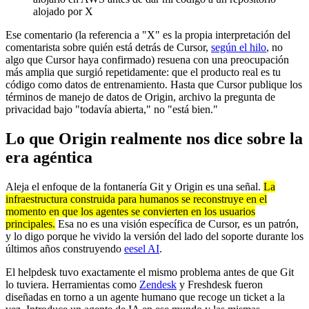
alojado por X
Ese comentario (la referencia a "X" es la propia interpretación del
comentarista sobre quién está detrás de Cursor,
según el hilo
, no
algo que Cursor haya confirmado) resuena con una preocupación
más amplia que surgió repetidamente: que el producto real es tu
código como datos de entrenamiento. Hasta que Cursor publique los
términos de manejo de datos de Origin, archivo la pregunta de
privacidad bajo "todavía abierta," no "está bien."
Lo que Origin realmente nos dice sobre la
era agéntica
Aleja el enfoque de la fontanería Git y Origin es una señal.
La
infraestructura construida para humanos se reconstruye en el
momento en que los agentes se convierten en los usuarios
principales.
Esa no es una visión específica de Cursor, es un patrón,
y lo digo porque he vivido la versión del lado del soporte durante los
últimos años construyendo
eesel AI
.
El helpdesk tuvo exactamente el mismo problema antes de que Git
lo tuviera. Herramientas como
Zendesk
y Freshdesk fueron
diseñadas en torno a un agente humano que recoge un ticket a la