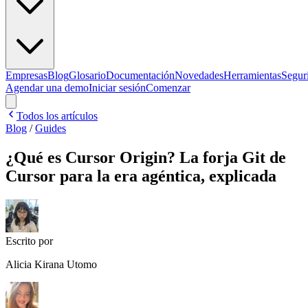
Empresas
Blog
Glosario
Documentación
Novedades
Herramientas
Segur
Agendar una demo
Iniciar sesión
Comenzar
Todos los artículos
Blog
/
Guides
¿Qué es Cursor Origin? La forja Git de
Cursor para la era agéntica, explicada
Escrito por
Alicia Kirana Utomo