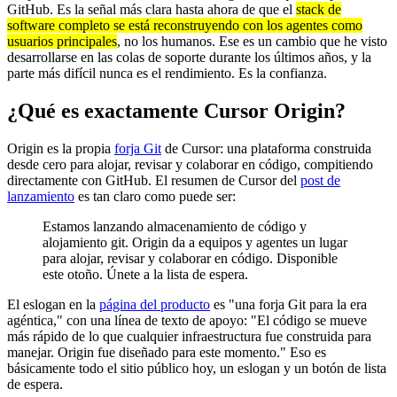
GitHub. Es la señal más clara hasta ahora de que el
stack de
software completo se está reconstruyendo con los agentes como
usuarios principales
, no los humanos. Ese es un cambio que he visto
desarrollarse en las colas de soporte durante los últimos años, y la
parte más difícil nunca es el rendimiento. Es la confianza.
¿Qué es exactamente Cursor Origin?
Origin es la propia
forja Git
de Cursor: una plataforma construida
desde cero para alojar, revisar y colaborar en código, compitiendo
directamente con GitHub. El resumen de Cursor del
post de
lanzamiento
es tan claro como puede ser:
Estamos lanzando almacenamiento de código y
alojamiento git. Origin da a equipos y agentes un lugar
para alojar, revisar y colaborar en código. Disponible
este otoño. Únete a la lista de espera.
El eslogan en la
página del producto
es "una forja Git para la era
agéntica," con una línea de texto de apoyo: "El código se mueve
más rápido de lo que cualquier infraestructura fue construida para
manejar. Origin fue diseñado para este momento." Eso es
básicamente todo el sitio público hoy, un eslogan y un botón de lista
de espera.