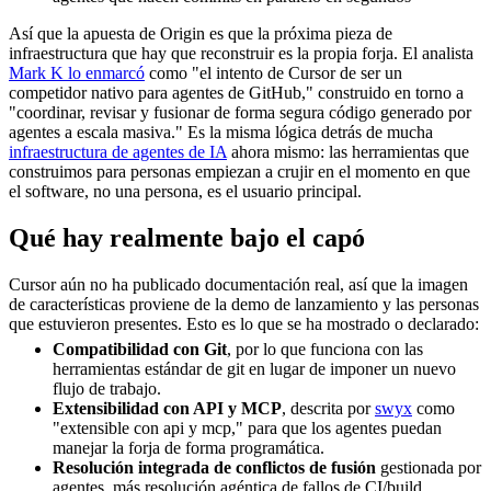
Así que la apuesta de Origin es que la próxima pieza de
infraestructura que hay que reconstruir es la propia forja. El analista
Mark K lo enmarcó
como "el intento de Cursor de ser un
competidor nativo para agentes de GitHub," construido en torno a
"coordinar, revisar y fusionar de forma segura código generado por
agentes a escala masiva." Es la misma lógica detrás de mucha
infraestructura de agentes de IA
ahora mismo: las herramientas que
construimos para personas empiezan a crujir en el momento en que
el software, no una persona, es el usuario principal.
Qué hay realmente bajo el capó
Cursor aún no ha publicado documentación real, así que la imagen
de características proviene de la demo de lanzamiento y las personas
que estuvieron presentes. Esto es lo que se ha mostrado o declarado:
Compatibilidad con Git
, por lo que funciona con las
herramientas estándar de git en lugar de imponer un nuevo
flujo de trabajo.
Extensibilidad con API y MCP
, descrita por
swyx
como
"extensible con api y mcp," para que los agentes puedan
manejar la forja de forma programática.
Resolución integrada de conflictos de fusión
gestionada por
agentes, más resolución agéntica de fallos de CI/build