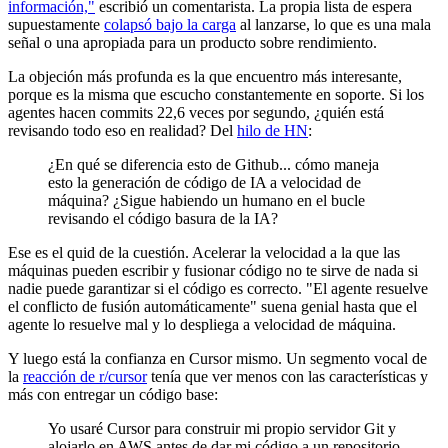
información,"
escribió un comentarista. La propia lista de espera
supuestamente
colapsó bajo la carga
al lanzarse, lo que es una mala
señal o una apropiada para un producto sobre rendimiento.
La objeción más profunda es la que encuentro más interesante,
porque es la misma que escucho constantemente en soporte. Si los
agentes hacen commits 22,6 veces por segundo, ¿quién está
revisando todo eso en realidad? Del
hilo de HN
:
¿En qué se diferencia esto de Github... cómo maneja
esto la generación de código de IA a velocidad de
máquina? ¿Sigue habiendo un humano en el bucle
revisando el código basura de la IA?
Ese es el quid de la cuestión. Acelerar la velocidad a la que las
máquinas pueden escribir y fusionar código no te sirve de nada si
nadie puede garantizar si el código es correcto. "El agente resuelve
el conflicto de fusión automáticamente" suena genial hasta que el
agente lo resuelve mal y lo despliega a velocidad de máquina.
Y luego está la confianza en Cursor mismo. Un segmento vocal de
la
reacción de r/cursor
tenía que ver menos con las características y
más con entregar un código base:
Yo usaré Cursor para construir mi propio servidor Git y
alojarlo en AWS antes de dar mi código a un repositorio