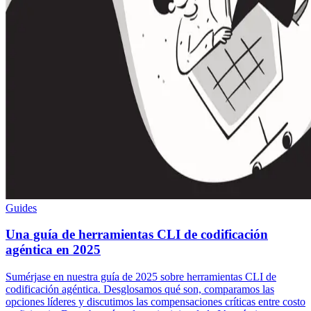
Guides
Una guía de herramientas CLI de codificación
agéntica en 2025
Sumérjase en nuestra guía de 2025 sobre herramientas CLI de
codificación agéntica. Desglosamos qué son, comparamos las
opciones líderes y discutimos las compensaciones críticas entre costo