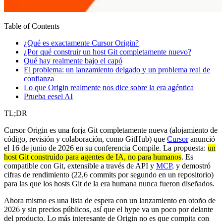
Table of Contents
¿Qué es exactamente Cursor Origin?
¿Por qué construir un host Git completamente nuevo?
Qué hay realmente bajo el capó
El problema: un lanzamiento delgado y un problema real de
confianza
Lo que Origin realmente nos dice sobre la era agéntica
Prueba eesel AI
TL;DR
Cursor Origin es una forja Git completamente nueva (alojamiento de
código, revisión y colaboración, como GitHub) que
Cursor
anunció
el 16 de junio de 2026 en su conferencia Compile. La propuesta:
un
host Git construido para agentes de IA, no para humanos
. Es
compatible con Git, extensible a través de API y
MCP
, y demostró
cifras de rendimiento (22,6 commits por segundo en un repositorio)
para las que los hosts Git de la era humana nunca fueron diseñados.
Ahora mismo es una lista de espera con un lanzamiento en otoño de
2026 y sin precios públicos, así que el hype va un poco por delante
del producto. Lo más interesante de Origin no es que compita con