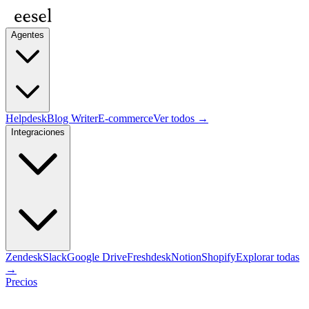
Agentes
Helpdesk
Blog Writer
E-commerce
Ver todos →
Integraciones
Zendesk
Slack
Google Drive
Freshdesk
Notion
Shopify
Explorar todas
→
Precios