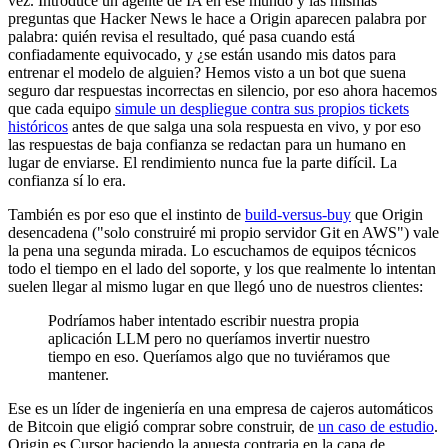
vez. Introduce un agente de IA en ese mundo y las mismas
preguntas que Hacker News le hace a Origin aparecen palabra por
palabra: quién revisa el resultado, qué pasa cuando está
confiadamente equivocado, y ¿se están usando mis datos para
entrenar el modelo de alguien? Hemos visto a un bot que suena
seguro dar respuestas incorrectas en silencio, por eso ahora hacemos
que cada equipo
simule un despliegue contra sus propios tickets
históricos
antes de que salga una sola respuesta en vivo, y por eso
las respuestas de baja confianza se redactan para un humano en
lugar de enviarse. El rendimiento nunca fue la parte difícil. La
confianza sí lo era.
También es por eso que el instinto de
build-versus-buy
que Origin
desencadena ("solo construiré mi propio servidor Git en AWS") vale
la pena una segunda mirada. Lo escuchamos de equipos técnicos
todo el tiempo en el lado del soporte, y los que realmente lo intentan
suelen llegar al mismo lugar en que llegó uno de nuestros clientes:
Podríamos haber intentado escribir nuestra propia
aplicación LLM pero no queríamos invertir nuestro
tiempo en eso. Queríamos algo que no tuviéramos que
mantener.
Ese es un líder de ingeniería en una empresa de cajeros automáticos
de Bitcoin que eligió comprar sobre construir, de
un caso de estudio
.
Origin es Cursor haciendo la apuesta contraria en la capa de