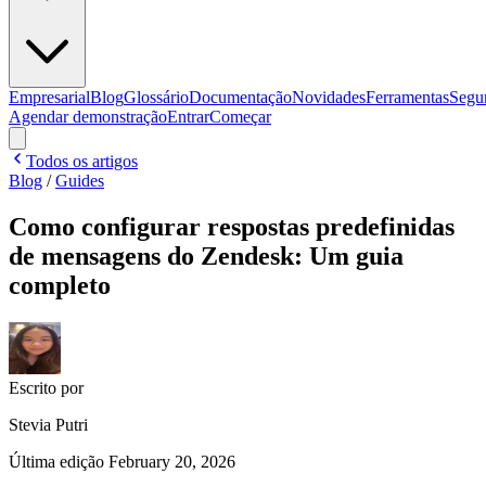
Empresarial
Blog
Glossário
Documentação
Novidades
Ferramentas
Segu
Agendar demonstração
Entrar
Começar
Todos os artigos
Blog
/
Guides
Como configurar respostas predefinidas
de mensagens do Zendesk: Um guia
completo
Escrito por
Stevia Putri
Última edição
February 20, 2026