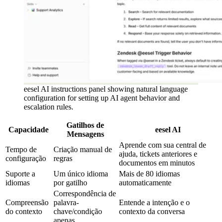
eesel AI instructions panel showing natural language
configuration for setting up AI agent behavior and
escalation rules.
Gatilhos de
Capacidade
eesel AI
Mensagens
Aprende com sua central de
Tempo de
Criação manual de
ajuda, tickets anteriores e
configuração
regras
documentos em minutos
Suporte a
Um único idioma
Mais de 80 idiomas
idiomas
por gatilho
automaticamente
Correspondência de
Compreensão
palavra-
Entende a intenção e o
do contexto
chave/condição
contexto da conversa
apenas