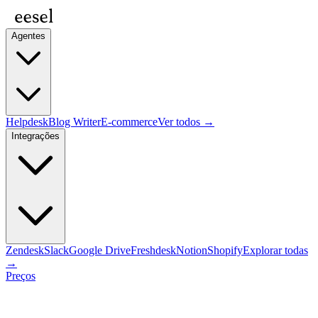
Agentes
Helpdesk
Blog Writer
E-commerce
Ver todos →
Integrações
Zendesk
Slack
Google Drive
Freshdesk
Notion
Shopify
Explorar todas
→
Preços