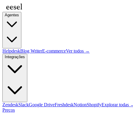
Agentes
Helpdesk
Blog Writer
E-commerce
Ver todos →
Integrações
Zendesk
Slack
Google Drive
Freshdesk
Notion
Shopify
Explorar todas 
Preços