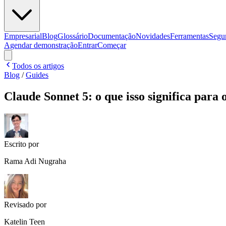
Empresarial
Blog
Glossário
Documentação
Novidades
Ferramentas
Segu
Agendar demonstração
Entrar
Começar
Todos os artigos
Blog
/
Guides
Claude Sonnet 5: o que isso significa para 
Escrito por
Rama Adi Nugraha
Revisado por
Katelin Teen