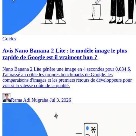
Guides
Avis Nano Banana 2 Lite : le modèle image le plus
rapide de Google est-il vraiment bon ?
Nano Banana 2 Lite génère une image en 4 secondes pour 0,034 $.
J'ai passé au crible les propres benchmarks de Google, les
comparaisons d'images et les premiers retours de développeurs pour
voir si la vitesse coûte de la qualité.
Rama Adi Nugraha
·
Jul 3, 2026