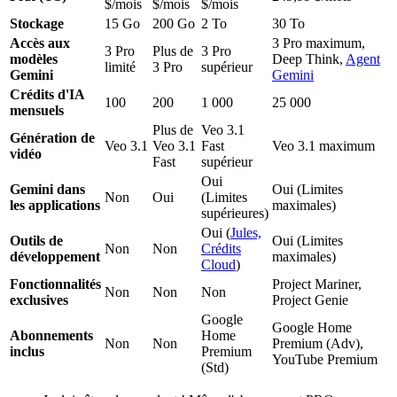
$/mois
$/mois
$/mois
Stockage
15 Go
200 Go
2 To
30 To
Accès aux
3 Pro maximum,
3 Pro
Plus de
3 Pro
modèles
Deep Think,
Agent
limité
3 Pro
supérieur
Gemini
Gemini
Crédits d'IA
100
200
1 000
25 000
mensuels
Plus de
Veo 3.1
Génération de
Veo 3.1
Veo 3.1
Fast
Veo 3.1 maximum
vidéo
Fast
supérieur
Oui
Gemini dans
Oui (Limites
Non
Oui
(Limites
les applications
maximales)
supérieures)
Oui (
Jules,
Outils de
Oui (Limites
Non
Non
Crédits
développement
maximales)
Cloud
)
Fonctionnalités
Project Mariner,
Non
Non
Non
exclusives
Project Genie
Google
Google Home
Abonnements
Home
Non
Non
Premium (Adv),
inclus
Premium
YouTube Premium
(Std)