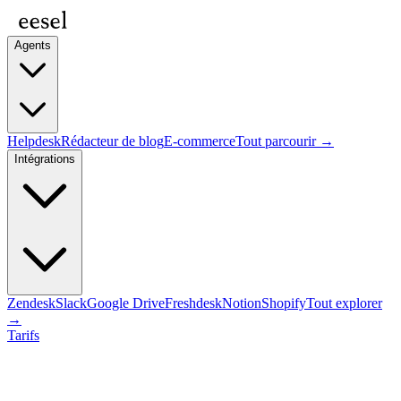
Agents
Helpdesk
Rédacteur de blog
E-commerce
Tout parcourir →
Intégrations
Zendesk
Slack
Google Drive
Freshdesk
Notion
Shopify
Tout explorer
→
Tarifs