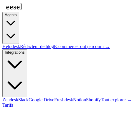
Agents
Helpdesk
Rédacteur de blog
E-commerce
Tout parcourir →
Intégrations
Zendesk
Slack
Google Drive
Freshdesk
Notion
Shopify
Tout explorer →
Tarifs