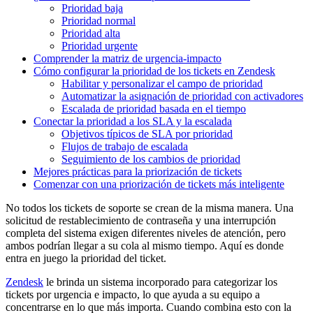
Prioridad baja
Prioridad normal
Prioridad alta
Prioridad urgente
Comprender la matriz de urgencia-impacto
Cómo configurar la prioridad de los tickets en Zendesk
Habilitar y personalizar el campo de prioridad
Automatizar la asignación de prioridad con activadores
Escalada de prioridad basada en el tiempo
Conectar la prioridad a los SLA y la escalada
Objetivos típicos de SLA por prioridad
Flujos de trabajo de escalada
Seguimiento de los cambios de prioridad
Mejores prácticas para la priorización de tickets
Comenzar con una priorización de tickets más inteligente
No todos los tickets de soporte se crean de la misma manera. Una
solicitud de restablecimiento de contraseña y una interrupción
completa del sistema exigen diferentes niveles de atención, pero
ambos podrían llegar a su cola al mismo tiempo. Aquí es donde
entra en juego la prioridad del ticket.
Zendesk
le brinda un sistema incorporado para categorizar los
tickets por urgencia e impacto, lo que ayuda a su equipo a
concentrarse en lo que más importa. Cuando combina esto con la