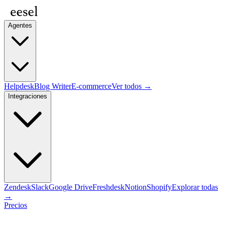
Agentes
Helpdesk
Blog Writer
E-commerce
Ver todos →
Integraciones
Zendesk
Slack
Google Drive
Freshdesk
Notion
Shopify
Explorar todas
→
Precios