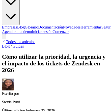
Empresas
Blog
Glosario
Documentación
Novedades
Herramientas
Segur
Agendar una demo
Iniciar sesión
Comenzar
Todos los artículos
Blog
/
Guides
Cómo utilizar la prioridad, la urgencia y
el impacto de los tickets de Zendesk en
2026
Escrito por
Stevia Putri
Última edición
February 25, 2026