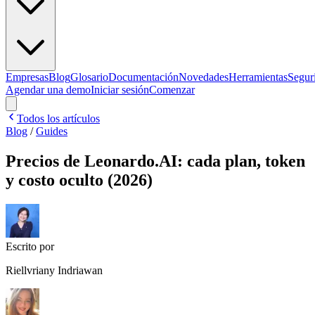
Empresas
Blog
Glosario
Documentación
Novedades
Herramientas
Segur
Agendar una demo
Iniciar sesión
Comenzar
Todos los artículos
Blog
/
Guides
Precios de Leonardo.AI: cada plan, token
y costo oculto (2026)
Escrito por
Riellvriany Indriawan