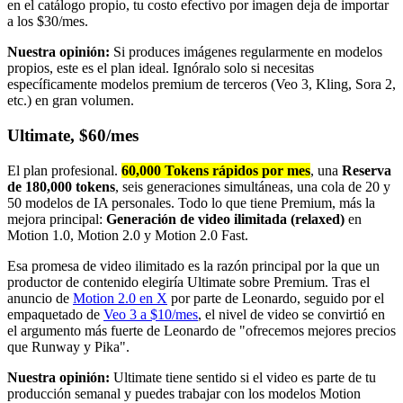
en el catálogo propio, tu costo efectivo por imagen deja de importar
a los $30/mes.
Nuestra opinión:
Si produces imágenes regularmente en modelos
propios, este es el plan ideal. Ignóralo solo si necesitas
específicamente modelos premium de terceros (Veo 3, Kling, Sora 2,
etc.) en gran volumen.
Ultimate, $60/mes
El plan profesional.
60,000 Tokens rápidos por mes
, una
Reserva
de 180,000 tokens
, seis generaciones simultáneas, una cola de 20 y
50 modelos de IA personales. Todo lo que tiene Premium, más la
mejora principal:
Generación de video ilimitada (relaxed)
en
Motion 1.0, Motion 2.0 y Motion 2.0 Fast.
Esa promesa de video ilimitado es la razón principal por la que un
productor de contenido elegiría Ultimate sobre Premium. Tras el
anuncio de
Motion 2.0 en X
por parte de Leonardo, seguido por el
empaquetado de
Veo 3 a $10/mes
, el nivel de video se convirtió en
el argumento más fuerte de Leonardo de "ofrecemos mejores precios
que Runway y Pika".
Nuestra opinión:
Ultimate tiene sentido si el video es parte de tu
producción semanal y puedes trabajar con los modelos Motion