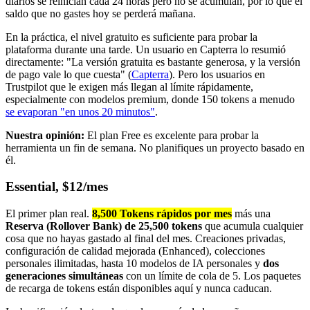
diarios se reinician cada 24 horas pero no se acumulan, por lo que el
saldo que no gastes hoy se perderá mañana.
En la práctica, el nivel gratuito es suficiente para probar la
plataforma durante una tarde. Un usuario en Capterra lo resumió
directamente: "La versión gratuita es bastante generosa, y la versión
de pago vale lo que cuesta" (
Capterra
). Pero los usuarios en
Trustpilot que le exigen más llegan al límite rápidamente,
especialmente con modelos premium, donde 150 tokens a menudo
se evaporan "en unos 20 minutos"
.
Nuestra opinión:
El plan Free es excelente para probar la
herramienta un fin de semana. No planifiques un proyecto basado en
él.
Essential, $12/mes
El primer plan real.
8,500 Tokens rápidos por mes
más una
Reserva (Rollover Bank) de 25,500 tokens
que acumula cualquier
cosa que no hayas gastado al final del mes. Creaciones privadas,
configuración de calidad mejorada (Enhanced), colecciones
personales ilimitadas, hasta 10 modelos de IA personales y
dos
generaciones simultáneas
con un límite de cola de 5. Los paquetes
de recarga de tokens están disponibles aquí y nunca caducan.