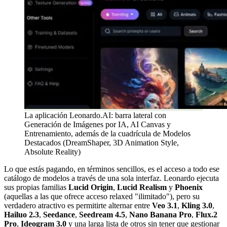
La aplicación Leonardo.AI: barra lateral con
Generación de Imágenes por IA, AI Canvas y
Entrenamiento, además de la cuadrícula de Modelos
Destacados (DreamShaper, 3D Animation Style,
Absolute Reality)
Lo que estás pagando, en términos sencillos, es el acceso a todo ese
catálogo de modelos a través de una sola interfaz. Leonardo ejecuta
sus propias familias
Lucid Origin
,
Lucid Realism
y
Phoenix
(aquellas a las que ofrece acceso relaxed "ilimitado"), pero su
verdadero atractivo es permitirte alternar entre
Veo 3.1
,
Kling 3.0
,
Hailuo 2.3
,
Seedance
,
Seedream 4.5
,
Nano Banana Pro
,
Flux.2
Pro
,
Ideogram 3.0
y una larga lista de otros sin tener que gestionar