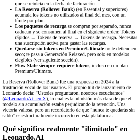
que se reinicia en la fecha de facturación.
La Reserva (Rollover Bank)
(en Essential y superiores)
acumula los tokens no utilizados al final del mes, con un
límite por plan.
Los paquetes de recarga
se compran por separado, nunca
caducan y se consumen al final en el siguiente orden: Tokens
rápidos → Tokens de reserva → Tokens de recarga. Necesitas
una suscripción activa para gastar las recargas.
Quedarse sin tokens en Premium/Ultimate
no te detiene en
seco; te pasa a Generación Relaxed, pero solo en modelos
elegibles (ver siguiente sección).
Flow State siempre requiere tokens
, incluso en un plan
Premium/Ultimate.
La Reserva (Rollover Bank) fue una respuesta en 2024 a la
frustración vocal de los usuarios. El propio tuit de lanzamiento de
Leonardo decía: "Ustedes preguntaron, nosotros escuchamos"
(
@LeonardoAi_ en X
), lo cual es la admisión más clara de que el
modelo sin acumulación estaba perjudicando la retención. Una
victoria valiosa, pero un recordatorio de que "nunca te quedarás sin
saldo" es estructuralmente incorrecto en esta plataforma.
Qué significa realmente "ilimitado" en
Leonardo.AI