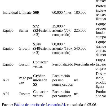
relaxe
Profes
incluy
Individual
Ultimate
$60
60,000 / mes
180,000
relaxe
ilimita
Equip
$72
25,000 /
pequeñ
Equipo
Starter
($24/asiento
asiento (75k
225,000
fondo
× 3)
compartido)
compar
Equip
$144
60,000 /
grande
Equipo
Growth
($48/asiento
asiento (180k
540,000
entren
× 3)
compartido)
de mo
Flujos
Contactar
Equipo
Custom
Personalizado
Personalizado
trabajo
ventas
empres
Desarr
Crédito
Facturación
Pago por
indie,
API
inicial de
por uso,
n/a
uso
produc
$5
nunca caduca
ligera
Contactar
Facturación
Produc
API
Custom
n/a
ventas
por volumen
alto v
Fuente:
Página de precios de Leonardo.AI
, consultada el 05-06-