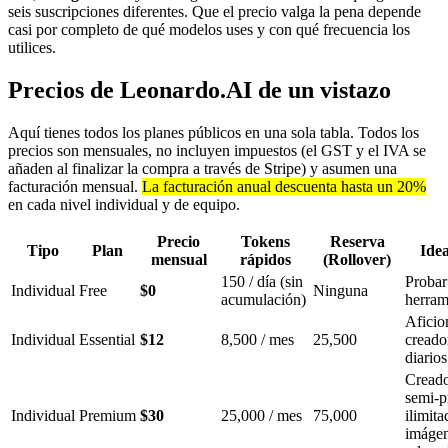
seis suscripciones diferentes. Que el precio valga la pena depende
casi por completo de qué modelos uses y con qué frecuencia los
utilices.
Precios de Leonardo.AI de un vistazo
Aquí tienes todos los planes públicos en una sola tabla. Todos los
precios son mensuales, no incluyen impuestos (el GST y el IVA se
añaden al finalizar la compra a través de Stripe) y asumen una
facturación mensual.
La facturación anual descuenta hasta un 20%
en cada nivel individual y de equipo.
Precio
Tokens
Reserva
Tipo
Plan
Idea
mensual
rápidos
(Rollover)
150 / día (sin
Probar
Individual
Free
$0
Ninguna
acumulación)
herram
Aficio
Individual
Essential
$12
8,500 / mes
25,500
creado
diarios
Creado
semi-p
Individual
Premium
$30
25,000 / mes
75,000
ilimita
imáge