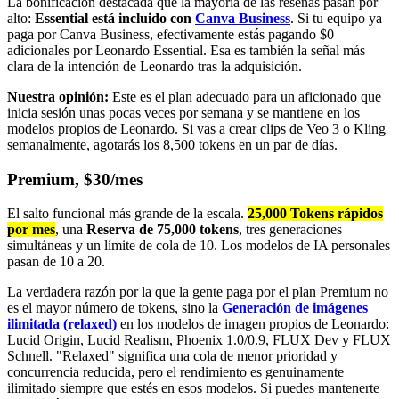
La bonificación destacada que la mayoría de las reseñas pasan por
alto:
Essential está incluido con
Canva Business
. Si tu equipo ya
paga por Canva Business, efectivamente estás pagando $0
adicionales por Leonardo Essential. Esa es también la señal más
clara de la intención de Leonardo tras la adquisición.
Nuestra opinión:
Este es el plan adecuado para un aficionado que
inicia sesión unas pocas veces por semana y se mantiene en los
modelos propios de Leonardo. Si vas a crear clips de Veo 3 o Kling
semanalmente, agotarás los 8,500 tokens en un par de días.
Premium, $30/mes
El salto funcional más grande de la escala.
25,000 Tokens rápidos
por mes
, una
Reserva de 75,000 tokens
, tres generaciones
simultáneas y un límite de cola de 10. Los modelos de IA personales
pasan de 10 a 20.
La verdadera razón por la que la gente paga por el plan Premium no
es el mayor número de tokens, sino la
Generación de imágenes
ilimitada (relaxed)
en los modelos de imagen propios de Leonardo:
Lucid Origin, Lucid Realism, Phoenix 1.0/0.9, FLUX Dev y FLUX
Schnell. "Relaxed" significa una cola de menor prioridad y
concurrencia reducida, pero el rendimiento es genuinamente
ilimitado siempre que estés en esos modelos. Si puedes mantenerte