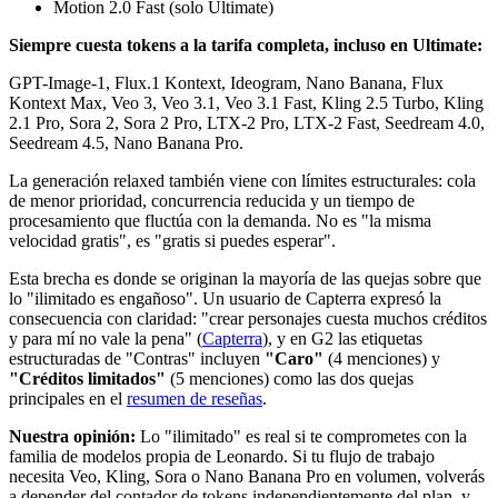
Motion 2.0 Fast (solo Ultimate)
Siempre cuesta tokens a la tarifa completa, incluso en Ultimate:
GPT-Image-1, Flux.1 Kontext, Ideogram, Nano Banana, Flux
Kontext Max, Veo 3, Veo 3.1, Veo 3.1 Fast, Kling 2.5 Turbo, Kling
2.1 Pro, Sora 2, Sora 2 Pro, LTX-2 Pro, LTX-2 Fast, Seedream 4.0,
Seedream 4.5, Nano Banana Pro.
La generación relaxed también viene con límites estructurales: cola
de menor prioridad, concurrencia reducida y un tiempo de
procesamiento que fluctúa con la demanda. No es "la misma
velocidad gratis", es "gratis si puedes esperar".
Esta brecha es donde se originan la mayoría de las quejas sobre que
lo "ilimitado es engañoso". Un usuario de Capterra expresó la
consecuencia con claridad: "crear personajes cuesta muchos créditos
y para mí no vale la pena" (
Capterra
), y en G2 las etiquetas
estructuradas de "Contras" incluyen
"Caro"
(4 menciones) y
"Créditos limitados"
(5 menciones) como las dos quejas
principales en el
resumen de reseñas
.
Nuestra opinión:
Lo "ilimitado" es real si te comprometes con la
familia de modelos propia de Leonardo. Si tu flujo de trabajo
necesita Veo, Kling, Sora o Nano Banana Pro en volumen, volverás
a depender del contador de tokens independientemente del plan, y