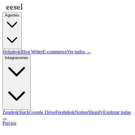
Agentes
Helpdesk
Blog Writer
E-commerce
Ver todos →
Integraciones
Zendesk
Slack
Google Drive
Freshdesk
Notion
Shopify
Explorar todas
→
Precios