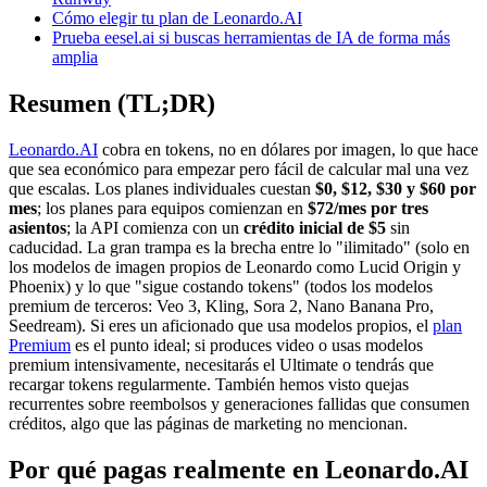
Cómo elegir tu plan de Leonardo.AI
Prueba eesel.ai si buscas herramientas de IA de forma más
amplia
Resumen (TL;DR)
Leonardo.AI
cobra en tokens, no en dólares por imagen, lo que hace
que sea económico para empezar pero fácil de calcular mal una vez
que escalas. Los planes individuales cuestan
$0, $12, $30 y $60 por
mes
; los planes para equipos comienzan en
$72/mes por tres
asientos
; la API comienza con un
crédito inicial de $5
sin
caducidad. La gran trampa es la brecha entre lo "ilimitado" (solo en
los modelos de imagen propios de Leonardo como Lucid Origin y
Phoenix) y lo que "sigue costando tokens" (todos los modelos
premium de terceros: Veo 3, Kling, Sora 2, Nano Banana Pro,
Seedream). Si eres un aficionado que usa modelos propios, el
plan
Premium
es el punto ideal; si produces video o usas modelos
premium intensivamente, necesitarás el Ultimate o tendrás que
recargar tokens regularmente. También hemos visto quejas
recurrentes sobre reembolsos y generaciones fallidas que consumen
créditos, algo que las páginas de marketing no mencionan.
Por qué pagas realmente en Leonardo.AI