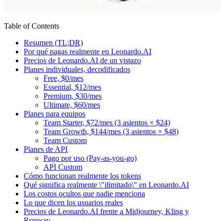
Table of Contents
Resumen (TL;DR)
Por qué pagas realmente en Leonardo.AI
Precios de Leonardo.AI de un vistazo
Planes individuales, decodificados
Free, $0/mes
Essential, $12/mes
Premium, $30/mes
Ultimate, $60/mes
Planes para equipos
Team Starter, $72/mes (3 asientos × $24)
Team Growth, $144/mes (3 asientos × $48)
Team Custom
Planes de API
Pago por uso (Pay-as-you-go)
API Custom
Cómo funcionan realmente los tokens
Qué significa realmente \"ilimitado\" en Leonardo.AI
Los costos ocultos que nadie menciona
Lo que dicen los usuarios reales
Precios de Leonardo.AI frente a Midjourney, Kling y
Runway