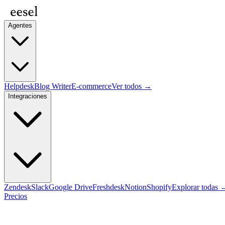
Agentes
Helpdesk
Blog Writer
E-commerce
Ver todos →
Integraciones
Zendesk
Slack
Google Drive
Freshdesk
Notion
Shopify
Explorar todas 
Precios