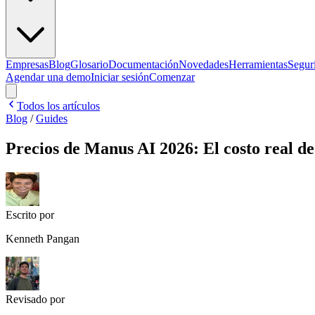
Empresas
Blog
Glosario
Documentación
Novedades
Herramientas
Segur
Agendar una demo
Iniciar sesión
Comenzar
Todos los artículos
Blog
/
Guides
Precios de Manus AI 2026: El costo real de
Escrito por
Kenneth Pangan
Revisado por