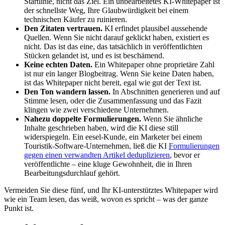
Startlinie, nicht das Ziel. Ein unbearbeitetes KI-Whitepaper ist
der schnellste Weg, Ihre Glaubwürdigkeit bei einem
technischen Käufer zu ruinieren.
Den Zitaten vertrauen.
KI erfindet plausibel aussehende
Quellen. Wenn Sie nicht darauf geklickt haben, existiert es
nicht. Das ist das eine, das tatsächlich in veröffentlichten
Stücken gelandet ist, und es ist beschämend.
Keine echten Daten.
Ein Whitepaper ohne proprietäre Zahl
ist nur ein langer Blogbeitrag. Wenn Sie keine Daten haben,
ist das Whitepaper nicht bereit, egal wie gut der Text ist.
Den Ton wandern lassen.
In Abschnitten generieren und auf
Stimme lesen, oder die Zusammenfassung und das Fazit
klingen wie zwei verschiedene Unternehmen.
Nahezu doppelte Formulierungen.
Wenn Sie ähnliche
Inhalte geschrieben haben, wird die KI diese still
widerspiegeln. Ein eesel-Kunde, ein Marketer bei einem
Touristik-Software-Unternehmen, ließ die KI
Formulierungen
gegen einen verwandten Artikel deduplizieren
, bevor er
veröffentlichte – eine kluge Gewohnheit, die in Ihren
Bearbeitungsdurchlauf gehört.
Vermeiden Sie diese fünf, und Ihr KI-unterstütztes Whitepaper wird
wie ein Team lesen, das weiß, wovon es spricht – was der ganze
Punkt ist.