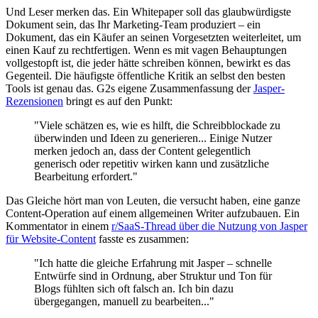
Und Leser merken das. Ein Whitepaper soll das glaubwürdigste
Dokument sein, das Ihr Marketing-Team produziert – ein
Dokument, das ein Käufer an seinen Vorgesetzten weiterleitet, um
einen Kauf zu rechtfertigen. Wenn es mit vagen Behauptungen
vollgestopft ist, die jeder hätte schreiben können, bewirkt es das
Gegenteil. Die häufigste öffentliche Kritik an selbst den besten
Tools ist genau das. G2s eigene Zusammenfassung der
Jasper-
Rezensionen
bringt es auf den Punkt:
"Viele schätzen es, wie es hilft, die Schreibblockade zu
überwinden und Ideen zu generieren... Einige Nutzer
merken jedoch an, dass der Content gelegentlich
generisch oder repetitiv wirken kann und zusätzliche
Bearbeitung erfordert."
Das Gleiche hört man von Leuten, die versucht haben, eine ganze
Content-Operation auf einem allgemeinen Writer aufzubauen. Ein
Kommentator in einem
r/SaaS-Thread über die Nutzung von Jasper
für Website-Content
fasste es zusammen:
"Ich hatte die gleiche Erfahrung mit Jasper – schnelle
Entwürfe sind in Ordnung, aber Struktur und Ton für
Blogs fühlten sich oft falsch an. Ich bin dazu
übergegangen, manuell zu bearbeiten..."