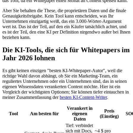
das Tool, da ein Whitepaper einen Monat an Content speisen kann.
Aber Sie behalten die These, die proprietären Daten und die finale
Genauigkeitsfreigabe. Kein Tool kann entscheiden, was Ihr
Unternehmen einzigartig weiß, das ein 3.000-Wörter-Argument
wert ist. Das ist der Teil, auf den ein Käufer tatsächlich achtet, und
es ist der Teil, den eine KI per Definition nirgendwo außer bei Ihnen
beziehen kann.
Die KI-Tools, die sich für Whitepapers im
Jahr 2026 lohnen
Es gibt keinen einzigen "besten KI-Whitepaper-Autor", weil die
richtige Wahl davon abhängt, ob Sie ein Marketing-Team, ein
reguliertes Unternehmen oder ein Unternehmen sind, das in seinen
eigenen Wissensdaten verankerten Content möchte. Hier ist ein
Vergleich der wichtigsten Optionen; Sie können tiefer eintauchen in
meiner Zusammenfassung der
besten KI-Content-Writer
.
Verankert in
Preis
Tool
Am besten für
eigenen
SO
(Einstieg)
Daten
Tief: verbindet
sich mit Docs,
~4 $ pro