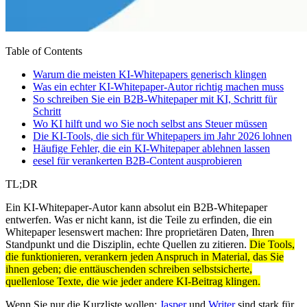
Table of Contents
Warum die meisten KI-Whitepapers generisch klingen
Was ein echter KI-Whitepaper-Autor richtig machen muss
So schreiben Sie ein B2B-Whitepaper mit KI, Schritt für
Schritt
Wo KI hilft und wo Sie noch selbst ans Steuer müssen
Die KI-Tools, die sich für Whitepapers im Jahr 2026 lohnen
Häufige Fehler, die ein KI-Whitepaper ablehnen lassen
eesel für verankerten B2B-Content ausprobieren
TL;DR
Ein KI-Whitepaper-Autor kann absolut ein B2B-Whitepaper
entwerfen. Was er nicht kann, ist die Teile zu erfinden, die ein
Whitepaper lesenswert machen: Ihre proprietären Daten, Ihren
Standpunkt und die Disziplin, echte Quellen zu zitieren.
Die Tools,
die funktionieren, verankern jeden Anspruch in Material, das Sie
ihnen geben; die enttäuschenden schreiben selbstsicherte,
quellenlose Texte, die wie jeder andere KI-Beitrag klingen.
Wenn Sie nur die Kurzliste wollen:
Jasper
und
Writer
sind stark für