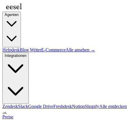
Agenten
Helpdesk
Blog Writer
E-Commerce
Alle ansehen →
Integrationen
Zendesk
Slack
Google Drive
Freshdesk
Notion
Shopify
Alle entdecken
→
Preise