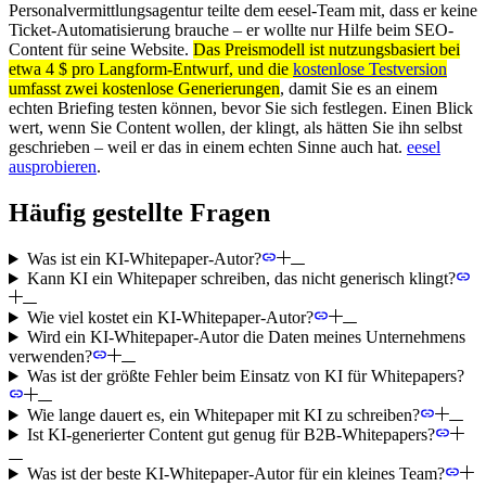
Personalvermittlungsagentur teilte dem eesel-Team mit, dass er keine
Ticket-Automatisierung brauche – er wollte nur Hilfe beim SEO-
Content für seine Website.
Das Preismodell ist nutzungsbasiert bei
etwa 4 $ pro Langform-Entwurf, und die
kostenlose Testversion
umfasst zwei kostenlose Generierungen
, damit Sie es an einem
echten Briefing testen können, bevor Sie sich festlegen. Einen Blick
wert, wenn Sie Content wollen, der klingt, als hätten Sie ihn selbst
geschrieben – weil er das in einem echten Sinne auch hat.
eesel
ausprobieren
.
Häufig gestellte Fragen
Was ist ein KI-Whitepaper-Autor?
Kann KI ein Whitepaper schreiben, das nicht generisch klingt?
Wie viel kostet ein KI-Whitepaper-Autor?
Wird ein KI-Whitepaper-Autor die Daten meines Unternehmens
verwenden?
Was ist der größte Fehler beim Einsatz von KI für Whitepapers?
Wie lange dauert es, ein Whitepaper mit KI zu schreiben?
Ist KI-generierter Content gut genug für B2B-Whitepapers?
Was ist der beste KI-Whitepaper-Autor für ein kleines Team?