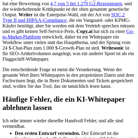
hat eine Bewertung von
4,7 von 5 bei 1.270 G2-Rezensionen
, und
der wiederkehrende Kritikpunkt ist der oben genannte generische
Output.
Writer
ist die Enterprise-Wahl, mit der Art von
SOC 2
Type II und HIPAA-Compliance
, die ein Vanguard- oder KPMG-
Käufer benötigt, aber Sie werden mit dem Vertrieb sprechen müssen
und es gibt keinen Self-Service-Preis.
Copy.ai
hat sich zu einer
Go-
to-Market-Plattform
entwickelt, daher ist ein Whitepaper ein
Workflow unter vielen statt das Hauptthema, und der Sprung vom
24 $-Chat-Plan zum 1.000 $-Growth-Plan ist steil.
Writesonic
ist
für SEO-Artikelvolumen ausgelegt, was ein anderer Sport ist als ein
Flaggschiff-Whitepaper.
Die entscheidende Frage ist meist die Verankerung. Wenn der
gesamte Wert Ihres Whitepapers in den proprietären Daten und dem
Fachwissen liegt, die in Ihren Dokumenten und Tickets gespeichert
sind, wollen Sie das Tool, das sie tatsächlich lesen kann.
Häufige Fehler, die ein KI-Whitepaper
ablehnen lassen
Ich sehe immer wieder dieselbe Handvoll Fehler, und alle sind
vermeidbar.
Den ersten Entwurf versenden.
Der Entwurf ist die