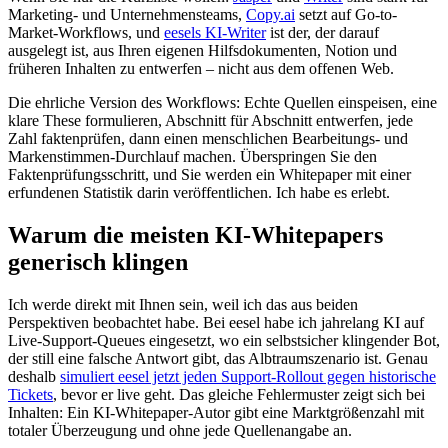
Marketing- und Unternehmensteams,
Copy.ai
setzt auf Go-to-
Market-Workflows, und
eesels KI-Writer
ist der, der darauf
ausgelegt ist, aus Ihren eigenen Hilfsdokumenten, Notion und
früheren Inhalten zu entwerfen – nicht aus dem offenen Web.
Die ehrliche Version des Workflows: Echte Quellen einspeisen, eine
klare These formulieren, Abschnitt für Abschnitt entwerfen, jede
Zahl faktenprüfen, dann einen menschlichen Bearbeitungs- und
Markenstimmen-Durchlauf machen. Überspringen Sie den
Faktenprüfungsschritt, und Sie werden ein Whitepaper mit einer
erfundenen Statistik darin veröffentlichen. Ich habe es erlebt.
Warum die meisten KI-Whitepapers
generisch klingen
Ich werde direkt mit Ihnen sein, weil ich das aus beiden
Perspektiven beobachtet habe. Bei eesel habe ich jahrelang KI auf
Live-Support-Queues eingesetzt, wo ein selbstsicher klingender Bot,
der still eine falsche Antwort gibt, das Albtraumszenario ist. Genau
deshalb
simuliert eesel jetzt jeden Support-Rollout gegen historische
Tickets
, bevor er live geht. Das gleiche Fehlermuster zeigt sich bei
Inhalten: Ein KI-Whitepaper-Autor gibt eine Marktgrößenzahl mit
totaler Überzeugung und ohne jede Quellenangabe an.