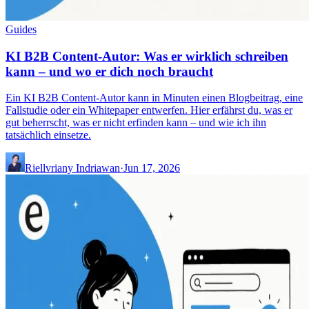
Guides
KI B2B Content-Autor: Was er wirklich schreiben
kann – und wo er dich noch braucht
Ein KI B2B Content-Autor kann in Minuten einen Blogbeitrag, eine
Fallstudie oder ein Whitepaper entwerfen. Hier erfährst du, was er
gut beherrscht, was er nicht erfinden kann – und wie ich ihn
tatsächlich einsetze.
Riellvriany Indriawan
·
Jun 17, 2026