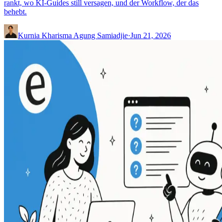
rankt, wo KI-Guides still versagen, und der Workflow, der das
behebt.
Kurnia Kharisma Agung Samiadjie
·
Jun 21, 2026