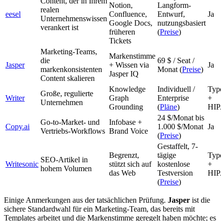
Content, der in Ihrem
Notion,
Langform-
realen
eesel
Confluence,
Entwurf,
Ja
Unternehmenswissen
Google Docs,
nutzungsbasiert
verankert ist
früheren
(
Preise
)
Tickets
Marketing-Teams,
Markenstimme
die
69 $ / Seat /
Jasper
+ Wissen via
Ja
markenkonsistenten
Monat (
Preise
)
Jasper IQ
Content skalieren
Knowledge
Individuell /
Type
Große, regulierte
Writer
Graph
Enterprise
+
Unternehmen
Grounding
(
Pläne
)
HI
24 $/Monat bis
Go-to-Market- und
Infobase +
Copy.ai
1.000 $/Monat
Ja
Vertriebs-Workflows
Brand Voice
(
Preise
)
Gestaffelt, 7-
Begrenzt,
tägige
Type
SEO-Artikel in
Writesonic
stützt sich auf
kostenlose
+
hohem Volumen
das Web
Testversion
HI
(
Preise
)
Einige Anmerkungen aus der tatsächlichen Prüfung.
Jasper
ist die
sichere Standardwahl für ein Marketing-Team, das bereits mit
Templates arbeitet und die Markenstimme geregelt haben möchte; es