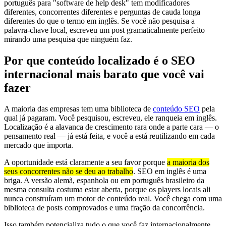
português para "software de help desk" tem modificadores
diferentes, concorrentes diferentes e perguntas de cauda longa
diferentes do que o termo em inglês. Se você não pesquisa a
palavra-chave local, escreveu um post gramaticalmente perfeito
mirando uma pesquisa que ninguém faz.
Por que conteúdo localizado é o SEO
internacional mais barato que você vai
fazer
A maioria das empresas tem uma biblioteca de
conteúdo SEO
pela
qual já pagaram. Você pesquisou, escreveu, ele ranqueia em inglês.
Localização é a alavanca de crescimento rara onde a parte cara — o
pensamento real — já está feita, e você a está reutilizando em cada
mercado que importa.
A oportunidade está claramente a seu favor porque
a maioria dos
seus concorrentes não se deu ao trabalho
. SEO em inglês é uma
briga. A versão alemã, espanhola ou em português brasileiro da
mesma consulta costuma estar aberta, porque os players locais ali
nunca construíram um motor de conteúdo real. Você chega com uma
biblioteca de posts comprovados e uma fração da concorrência.
Isso também potencializa tudo o que você faz internacionalmente.