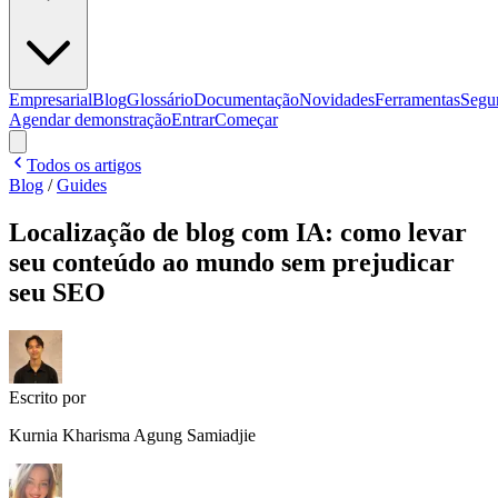
Empresarial
Blog
Glossário
Documentação
Novidades
Ferramentas
Segu
Agendar demonstração
Entrar
Começar
Todos os artigos
Blog
/
Guides
Localização de blog com IA: como levar
seu conteúdo ao mundo sem prejudicar
seu SEO
Escrito por
Kurnia Kharisma Agung Samiadjie