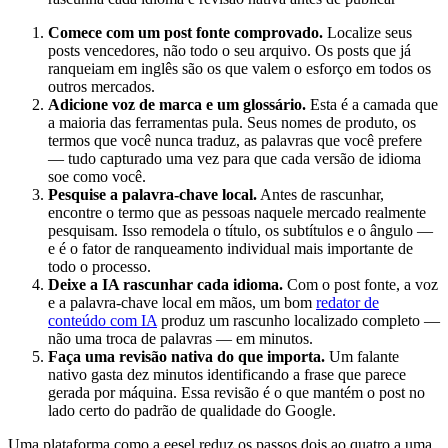
Comece com um post fonte comprovado.
Localize seus
posts vencedores, não todo o seu arquivo. Os posts que já
ranqueiam em inglês são os que valem o esforço em todos os
outros mercados.
Adicione voz de marca e um glossário.
Esta é a camada que
a maioria das ferramentas pula. Seus nomes de produto, os
termos que você nunca traduz, as palavras que você prefere
— tudo capturado uma vez para que cada versão de idioma
soe como você.
Pesquise a palavra-chave local.
Antes de rascunhar,
encontre o termo que as pessoas naquele mercado realmente
pesquisam. Isso remodela o título, os subtítulos e o ângulo —
e é o fator de ranqueamento individual mais importante de
todo o processo.
Deixe a IA rascunhar cada idioma.
Com o post fonte, a voz
e a palavra-chave local em mãos, um bom
redator de
conteúdo com IA
produz um rascunho localizado completo —
não uma troca de palavras — em minutos.
Faça uma revisão nativa do que importa.
Um falante
nativo gasta dez minutos identificando a frase que parece
gerada por máquina. Essa revisão é o que mantém o post no
lado certo do padrão de qualidade do Google.
Uma plataforma como a eesel reduz os passos dois ao quatro a uma