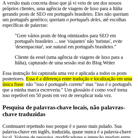
A versão mais concreta disso que já vi veio de um dos nossos
próprios clientes, uma agência de viagens de luxo para a Itália
gerando posts de SEO em português brasileiro. Eles não queriam
um português genérico; queriam
o português deles
, até escolhas
específicas de palavras:
"Gere vários posts de blog otimizados para SEO em
português brasileiro ... use 'viajantes' não 'turistas', evite
'desempacotar', soe natural em português brasileiro."
Cliente da eesel (uma agência de viagens de luxo para a
Itália), capturado de uma sessão real do Blog Writer
Essa instrução foi capturada uma vez e aplicada a todos os posts
posteriores.
Essa é a diferença entre tradução e localização em uma
única frase
: não "isso é português correto" mas "isso é o português
que a minha marca escreveria." Um glossário é como você torna
isso repetível em 50 posts em vez de reexplicar toda vez.
Pesquisa de palavras-chave locais, não palavras-
chave traduzidas
Continuarei repetindo isso porque é o passo mais pulado. Sua
palavra-chave em inglês, traduzida, quase nunca é a palavra-chave
local. Volume de pesquisa, modificadores e intenção mudam entre