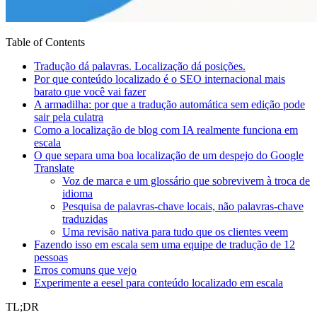
Table of Contents
Tradução dá palavras. Localização dá posições.
Por que conteúdo localizado é o SEO internacional mais
barato que você vai fazer
A armadilha: por que a tradução automática sem edição pode
sair pela culatra
Como a localização de blog com IA realmente funciona em
escala
O que separa uma boa localização de um despejo do Google
Translate
Voz de marca e um glossário que sobrevivem à troca de
idioma
Pesquisa de palavras-chave locais, não palavras-chave
traduzidas
Uma revisão nativa para tudo que os clientes veem
Fazendo isso em escala sem uma equipe de tradução de 12
pessoas
Erros comuns que vejo
Experimente a eesel para conteúdo localizado em escala
TL;DR