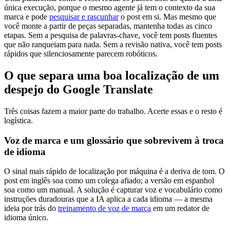
única execução, porque o mesmo agente já tem o contexto da sua
marca e pode
pesquisar e rascunhar
o post em si. Mas mesmo que
você monte a partir de peças separadas, mantenha todas as cinco
etapas. Sem a pesquisa de palavras-chave, você tem posts fluentes
que não ranqueiam para nada. Sem a revisão nativa, você tem posts
rápidos que silenciosamente parecem robóticos.
O que separa uma boa localização de um
despejo do Google Translate
Três coisas fazem a maior parte do trabalho. Acerte essas e o resto é
logística.
Voz de marca e um glossário que sobrevivem à troca
de idioma
O sinal mais rápido de localização por máquina é a deriva de tom. O
post em inglês soa como um colega afiado; a versão em espanhol
soa como um manual. A solução é capturar voz e vocabulário como
instruções duradouras que a IA aplica a cada idioma — a mesma
ideia por trás do
treinamento de voz de marca
em um redator de
idioma único.