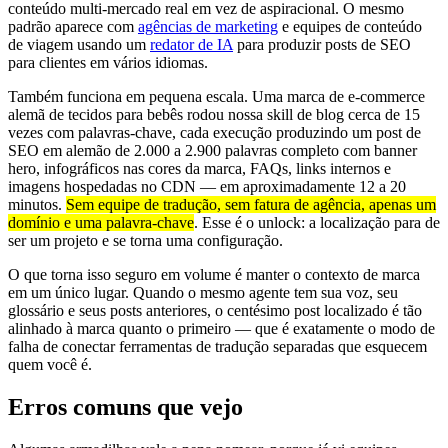
conteúdo multi-mercado real em vez de aspiracional. O mesmo
padrão aparece com
agências de marketing
e equipes de conteúdo
de viagem usando um
redator de IA
para produzir posts de SEO
para clientes em vários idiomas.
Também funciona em pequena escala. Uma marca de e-commerce
alemã de tecidos para bebês rodou nossa skill de blog cerca de 15
vezes com palavras-chave, cada execução produzindo um post de
SEO em alemão de 2.000 a 2.900 palavras completo com banner
hero, infográficos nas cores da marca, FAQs, links internos e
imagens hospedadas no CDN — em aproximadamente 12 a 20
minutos.
Sem equipe de tradução, sem fatura de agência, apenas um
domínio e uma palavra-chave
. Esse é o unlock: a localização para de
ser um projeto e se torna uma configuração.
O que torna isso seguro em volume é manter o contexto de marca
em um único lugar. Quando o mesmo agente tem sua voz, seu
glossário e seus posts anteriores, o centésimo post localizado é tão
alinhado à marca quanto o primeiro — que é exatamente o modo de
falha de conectar ferramentas de tradução separadas que esquecem
quem você é.
Erros comuns que vejo