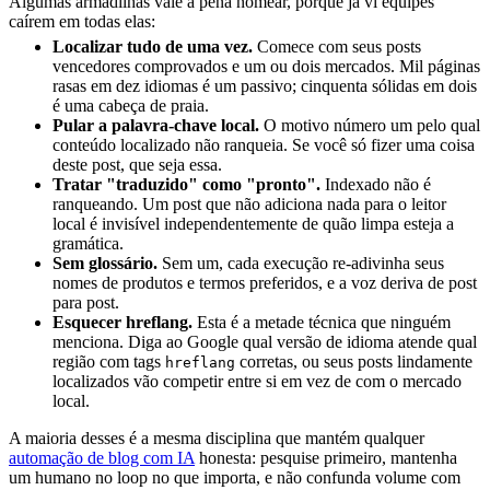
Algumas armadilhas vale a pena nomear, porque já vi equipes
caírem em todas elas:
Localizar tudo de uma vez.
Comece com seus posts
vencedores comprovados e um ou dois mercados. Mil páginas
rasas em dez idiomas é um passivo; cinquenta sólidas em dois
é uma cabeça de praia.
Pular a palavra-chave local.
O motivo número um pelo qual
conteúdo localizado não ranqueia. Se você só fizer uma coisa
deste post, que seja essa.
Tratar "traduzido" como "pronto".
Indexado não é
ranqueando. Um post que não adiciona nada para o leitor
local é invisível independentemente de quão limpa esteja a
gramática.
Sem glossário.
Sem um, cada execução re-adivinha seus
nomes de produtos e termos preferidos, e a voz deriva de post
para post.
Esquecer hreflang.
Esta é a metade técnica que ninguém
menciona. Diga ao Google qual versão de idioma atende qual
região com tags
corretas, ou seus posts lindamente
hreflang
localizados vão competir entre si em vez de com o mercado
local.
A maioria desses é a mesma disciplina que mantém qualquer
automação de blog com IA
honesta: pesquise primeiro, mantenha
um humano no loop no que importa, e não confunda volume com