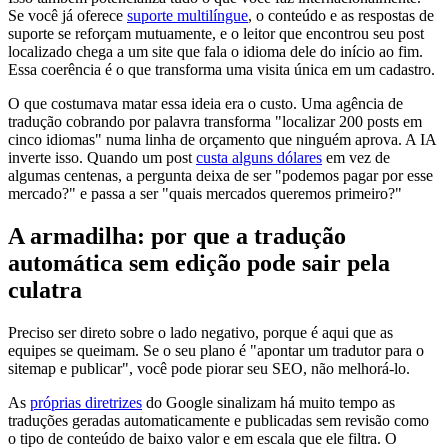
Se você já oferece
suporte multilíngue
, o conteúdo e as respostas de
suporte se reforçam mutuamente, e o leitor que encontrou seu post
localizado chega a um site que fala o idioma dele do início ao fim.
Essa coerência é o que transforma uma visita única em um cadastro.
O que costumava matar essa ideia era o custo. Uma agência de
tradução cobrando por palavra transforma "localizar 200 posts em
cinco idiomas" numa linha de orçamento que ninguém aprova. A IA
inverte isso. Quando um post
custa alguns dólares
em vez de
algumas centenas, a pergunta deixa de ser "podemos pagar por esse
mercado?" e passa a ser "quais mercados queremos primeiro?"
A armadilha: por que a tradução
automática sem edição pode sair pela
culatra
Preciso ser direto sobre o lado negativo, porque é aqui que as
equipes se queimam. Se o seu plano é "apontar um tradutor para o
sitemap e publicar", você pode piorar seu SEO, não melhorá-lo.
As
próprias diretrizes
do Google sinalizam há muito tempo as
traduções geradas automaticamente e publicadas sem revisão como
o tipo de conteúdo de baixo valor e em escala que ele filtra. O