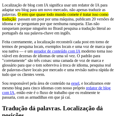
Localização de blog com IA significa usar um redator de IA para
adaptar seu blog para um novo mercado, não apenas traduzir as
palavras.
O erro que quase todo mundo comete é tratar isso como
tradução
: passam um post por uma máquina, publicam 20 versões de
idioma e se perguntam por que nenhuma ranqueia. Elas não
ranqueiam porque ninguém no Brasil pesquisa a tradução literal ao
português da sua palavra-chave em inglês.
Feita corretamente, a localização reconstrói cada post em torno de
termos de pesquisa locais, exemplos locais e uma voz de marca que
soa nativa — e um
gerador de conteúdo com IA
moderno torna isso
viável em dezenas de idiomas de uma só vez. O padrão para
"corretamente" são três coisas: uma camada de voz de marca e
glossário para que o tom sobreviva à troca de idioma, pesquisa real
de palavras-chave locais por mercado e uma revisão nativa rápida de
tudo que os clientes veem.
Sou responsável pela área de conteúdo na
eesel
, e localizamos este
mesmo blog para cinco idiomas com nosso próprio
redator de blog
com IA
, então este é o fluxo de trabalho que eu realmente te
passaria, com as armadilhas em que já caí.
Tradução dá palavras. Localização dá
posições.