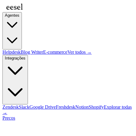
Agentes
Helpdesk
Blog Writer
E-commerce
Ver todos →
Integrações
Zendesk
Slack
Google Drive
Freshdesk
Notion
Shopify
Explorar todas
→
Preços