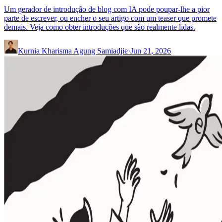
Um gerador de introdução de blog com IA pode poupar-lhe a pior
parte de escrever, ou encher o seu artigo com um teaser que promete
demais. Veja como obter introduções que são realmente lidas.
Kurnia Kharisma Agung Samiadjie
·
Jun 21, 2026