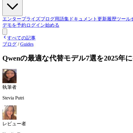
エンタープライズ
ブログ
用語集
ドキュメント
更新履歴
ツール
デモを予約
ログイン
始める
すべての記事
ブログ
/
Guides
Qwenの最適な代替モデル7選を2025
執筆者
Stevia Putri
レビュー者