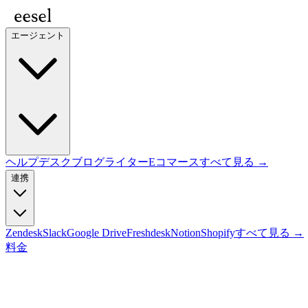
エージェント
ヘルプデスク
ブログライター
Eコマース
すべて見る →
連携
Zendesk
Slack
Google Drive
Freshdesk
Notion
Shopify
すべて見る →
料金