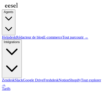
Agents
Helpdesk
Rédacteur de blog
E-commerce
Tout parcourir →
Intégrations
Zendesk
Slack
Google Drive
Freshdesk
Notion
Shopify
Tout explorer
→
Tarifs