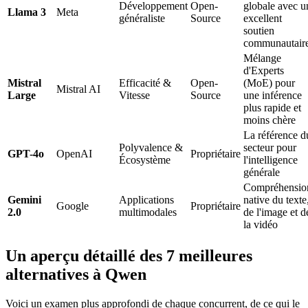
Développement
Open-
globale avec u
Llama 3
Meta
généraliste
Source
excellent
soutien
communautair
Mélange
d'Experts
Mistral
Efficacité &
Open-
(MoE) pour
Mistral AI
Large
Vitesse
Source
une inférence
plus rapide et
moins chère
La référence d
Polyvalence &
secteur pour
GPT-4o
OpenAI
Propriétaire
Écosystème
l'intelligence
générale
Compréhensio
Gemini
Applications
native du texte
Google
Propriétaire
2.0
multimodales
de l'image et d
la vidéo
Un aperçu détaillé des 7 meilleures
alternatives à Qwen
Voici un examen plus approfondi de chaque concurrent, de ce qui le