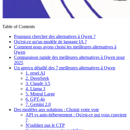
Table of Contents
Pourquoi chercher des alternatives à Qwen ?
Qu'est-ce qu'un modèle de langage IA ?
Comment nous avons choisi les meilleures alternatives à
Qwen
Comparaison rapide des meilleures alternatives à Qwen pour
2025
Un aperçu détaillé des 7 meilleures alternatives à Qwen
1. eesel AI
2. DeepSeek
3. Claude 3.5
4. Llama 3
5. Mistral Large
6. GPT-4o
7. Gemini 2.0
Des modèles aux solutions : Choisir votre voie
API vs auto-hébergement : Qu'est-ce qui vous convient
?
N'oubliez pas le CTP