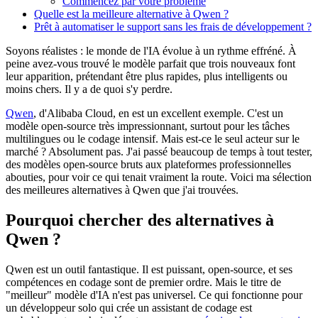
Commencez par votre problème
Quelle est la meilleure alternative à Qwen ?
Prêt à automatiser le support sans les frais de développement ?
Soyons réalistes : le monde de l'IA évolue à un rythme effréné. À
peine avez-vous trouvé le modèle parfait que trois nouveaux font
leur apparition, prétendant être plus rapides, plus intelligents ou
moins chers. Il y a de quoi s'y perdre.
Qwen
, d'Alibaba Cloud, en est un excellent exemple. C'est un
modèle open-source très impressionnant, surtout pour les tâches
multilingues ou le codage intensif. Mais est-ce le seul acteur sur le
marché ? Absolument pas. J'ai passé beaucoup de temps à tout tester,
des modèles open-source bruts aux plateformes professionnelles
abouties, pour voir ce qui tenait vraiment la route. Voici ma sélection
des meilleures alternatives à Qwen que j'ai trouvées.
Pourquoi chercher des alternatives à
Qwen ?
Qwen est un outil fantastique. Il est puissant, open-source, et ses
compétences en codage sont de premier ordre. Mais le titre de
"meilleur" modèle d'IA n'est pas universel. Ce qui fonctionne pour
un développeur solo qui crée un assistant de codage est