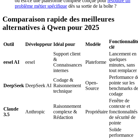
ou est-ce une plateforme complète conçue pour
résoudre un
problème métier spécifique
dès sa sortie de la boîte ?
Comparaison rapide des meilleures
alternatives à Qwen pour 2025
Fonctionnalit
Outil
Développeur
Idéal pour
Modèle
clé
Support client
Lancement en
&
quelques
eesel AI
eesel
Plateforme
Connaissances
minutes, sans
internes
tout remplacer
Performance d
Codage &
Open-
pointe sur les
DeepSeek
DeepSeek AI
Raisonnement
Source
benchmarks d
technique
codage
Fenêtre de
Raisonnement
contexte et
Claude
Anthropic
complexe &
Propriétaire
fonctionnalités
3.5
Rédaction
de sécurité de
pointe
Solide
performance