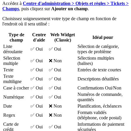
Accédez à
Centre d'administration > Objets et règles > Tickets >
Champs
, puis cliquez sur
Ajouter un champ
.
Choisissez soigneusement votre type de champ en fonction de
l'endroit où il sera utilisé :
Type de
Centre
Web Widget
Idéal pour
champ
d'aide
(Classic)
Liste
Sélection de catégorie,
✅ Oui
✅ Oui
déroulante
types de problème
Sélection
Sélections multiples
✅ Oui
❌ Non
multiple
(balises)
Texte
✅ Oui
✅ Oui
Entrées de texte courtes
Texte
✅ Oui
✅ Oui
Descriptions détaillées
multiligne
Case à cocher
✅ Oui
✅ Oui
Confirmations Oui/Non
Numéros de commande,
Numérique
✅ Oui
✅ Oui
quantités
Date
✅ Oui
❌ Non
Planification, échéances
Formats validés
Regex
✅ Oui
❌ Non
(téléphone, code postal)
Carte de
Informations de paiement
✅ Oui
✅ Oui
crédit
sécurisées