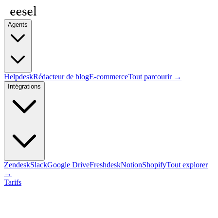
Agents
Helpdesk
Rédacteur de blog
E-commerce
Tout parcourir →
Intégrations
Zendesk
Slack
Google Drive
Freshdesk
Notion
Shopify
Tout explorer
→
Tarifs