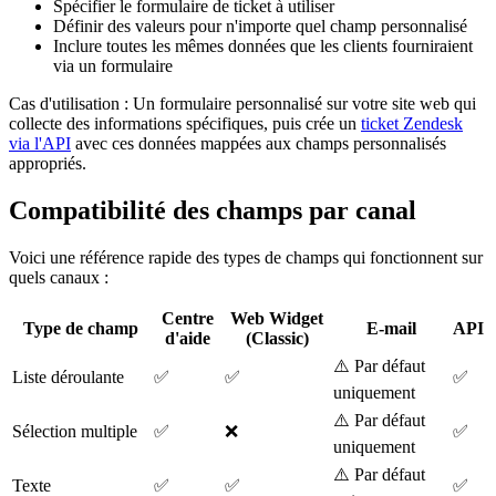
Spécifier le formulaire de ticket à utiliser
Définir des valeurs pour n'importe quel champ personnalisé
Inclure toutes les mêmes données que les clients fourniraient
via un formulaire
Cas d'utilisation : Un formulaire personnalisé sur votre site web qui
collecte des informations spécifiques, puis crée un
ticket Zendesk
via l'API
avec ces données mappées aux champs personnalisés
appropriés.
Compatibilité des champs par canal
Voici une référence rapide des types de champs qui fonctionnent sur
quels canaux :
Centre
Web Widget
Type de champ
E-mail
API
d'aide
(Classic)
⚠️ Par défaut
Liste déroulante
✅
✅
✅
uniquement
⚠️ Par défaut
Sélection multiple
✅
❌
✅
uniquement
⚠️ Par défaut
Texte
✅
✅
✅