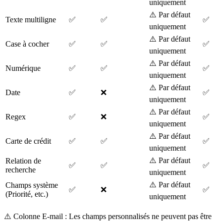
uniquement
⚠️ Par défaut
Texte multiligne
✅
✅
✅
uniquement
⚠️ Par défaut
Case à cocher
✅
✅
✅
uniquement
⚠️ Par défaut
Numérique
✅
✅
✅
uniquement
⚠️ Par défaut
Date
✅
❌
✅
uniquement
⚠️ Par défaut
Regex
✅
❌
✅
uniquement
⚠️ Par défaut
Carte de crédit
✅
✅
✅
uniquement
⚠️ Par défaut
Relation de
✅
✅
✅
recherche
uniquement
⚠️ Par défaut
Champs système
✅
❌
✅
(Priorité, etc.)
uniquement
⚠️ Colonne E-mail : Les champs personnalisés ne peuvent pas être