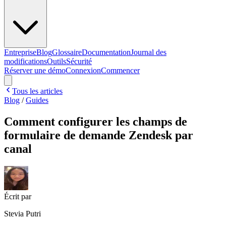
Entreprise
Blog
Glossaire
Documentation
Journal des
modifications
Outils
Sécurité
Réserver une démo
Connexion
Commencer
Tous les articles
Blog
/
Guides
Comment configurer les champs de
formulaire de demande Zendesk par
canal
Écrit par
Stevia Putri