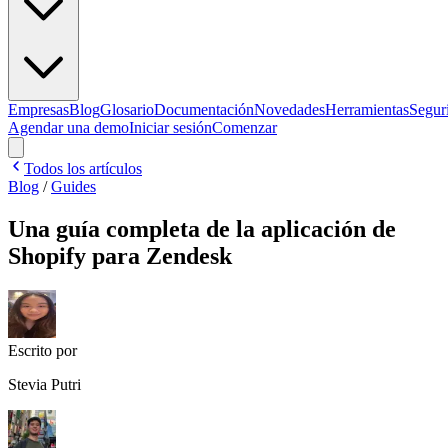
Empresas
Blog
Glosario
Documentación
Novedades
Herramientas
Segur
Agendar una demo
Iniciar sesión
Comenzar
Todos los artículos
Blog
/
Guides
Una guía completa de la aplicación de
Shopify para Zendesk
Escrito por
Stevia Putri