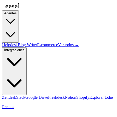
Agentes
Helpdesk
Blog Writer
E-commerce
Ver todos →
Integraciones
Zendesk
Slack
Google Drive
Freshdesk
Notion
Shopify
Explorar todas
→
Precios