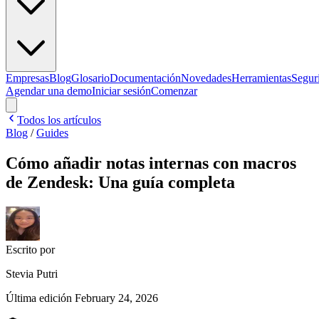
Empresas
Blog
Glosario
Documentación
Novedades
Herramientas
Segur
Agendar una demo
Iniciar sesión
Comenzar
Todos los artículos
Blog
/
Guides
Cómo añadir notas internas con macros
de Zendesk: Una guía completa
Escrito por
Stevia Putri
Última edición
February 24, 2026