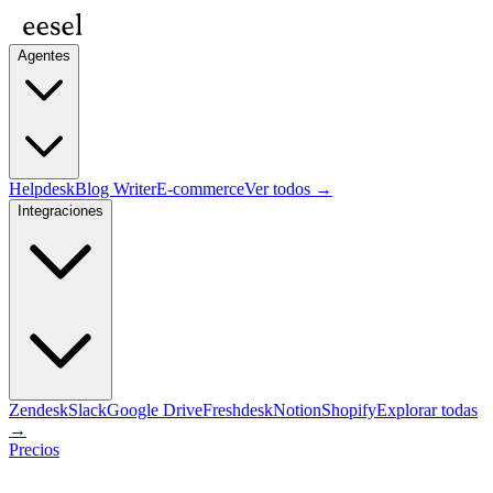
Agentes
Helpdesk
Blog Writer
E-commerce
Ver todos →
Integraciones
Zendesk
Slack
Google Drive
Freshdesk
Notion
Shopify
Explorar todas
→
Precios