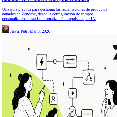
Una guía práctica para gestionar las reclamaciones de productos
dañados en Zendesk, desde la configuración de campos
personalizados hasta la automatización impulsada por IA.
Stevia Putri
·
Mar 3, 2026