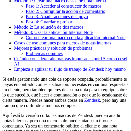
Método 1: Crear una macro básica de nota interna
Paso 1: Acceder al constructor de macros
Paso 2: Configurar la acción de comentario
Paso 3: Añadir acciones de apoyo
Paso 4: Guardar y probar
Método 2: La solución de dos macros
Método 3: Usar la aplicación Internal Note
Cómo crear una macro con la aplicación Internal Note
Casos de uso comunes para macros de notas internas
Mejores prácticas y solución de problemas
Problemas comunes
Cuándo considerar alternativas impulsadas por IA como eesel
AI
Empieza a agilizar tu flujo de trabajo de Zendesk hoy mismo
Si estás gestionando una cola de soporte ocupada, probablemente te
hayas encontrado con esta situación: necesitas enviar una respuesta a
un cliente, pero también quieres dejar una nota para tu equipo sobre
lo que sucedió, qué hacer a continuación o por qué lo gestionaste de
cierta manera. Puedes hacer ambas cosas en
Zendesk
, pero hay una
trampa que confunde a muchos equipos.
Aquí está la versión corta: las macros de Zendesk pueden añadir
notas internas, pero una macro solo puede añadir un tipo de
comentario. Ya sea un comentario público al cliente o una nota