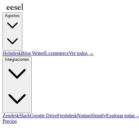
Agentes
Helpdesk
Blog Writer
E-commerce
Ver todos →
Integraciones
Zendesk
Slack
Google Drive
Freshdesk
Notion
Shopify
Explorar todas 
Precios