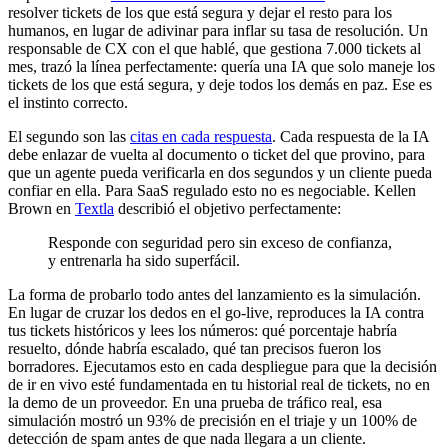
resolver tickets de los que está segura y dejar el resto para los
humanos, en lugar de adivinar para inflar su tasa de resolución. Un
responsable de CX con el que hablé, que gestiona 7.000 tickets al
mes, trazó la línea perfectamente: quería una IA que solo maneje los
tickets de los que está segura, y deje todos los demás en paz. Ese es
el instinto correcto.
El segundo son las
citas en cada respuesta
. Cada respuesta de la IA
debe enlazar de vuelta al documento o ticket del que provino, para
que un agente pueda verificarla en dos segundos y un cliente pueda
confiar en ella. Para SaaS regulado esto no es negociable. Kellen
Brown en
Textla
describió el objetivo perfectamente:
Responde con seguridad pero sin exceso de confianza,
y entrenarla ha sido superfácil.
La forma de probarlo todo antes del lanzamiento es la simulación.
En lugar de cruzar los dedos en el go-live, reproduces la IA contra
tus tickets históricos y lees los números: qué porcentaje habría
resuelto, dónde habría escalado, qué tan precisos fueron los
borradores. Ejecutamos esto en cada despliegue para que la decisión
de ir en vivo esté fundamentada en tu historial real de tickets, no en
la demo de un proveedor. En una prueba de tráfico real, esa
simulación mostró un 93% de precisión en el triaje y un 100% de
detección de spam antes de que nada llegara a un cliente.