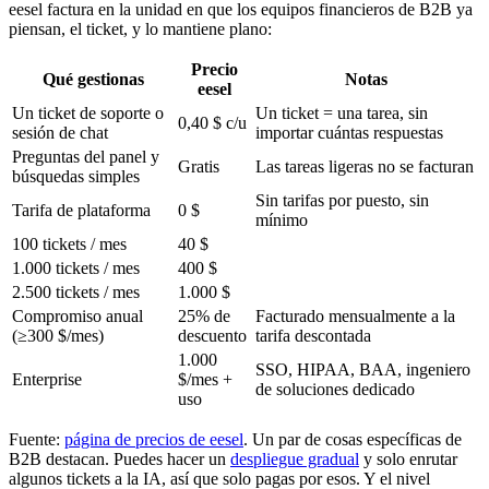
eesel factura en la unidad en que los equipos financieros de B2B ya
piensan, el ticket, y lo mantiene plano:
Precio
Qué gestionas
Notas
eesel
Un ticket de soporte o
Un ticket = una tarea, sin
0,40 $ c/u
sesión de chat
importar cuántas respuestas
Preguntas del panel y
Gratis
Las tareas ligeras no se facturan
búsquedas simples
Sin tarifas por puesto, sin
Tarifa de plataforma
0 $
mínimo
100 tickets / mes
40 $
1.000 tickets / mes
400 $
2.500 tickets / mes
1.000 $
Compromiso anual
25% de
Facturado mensualmente a la
(≥300 $/mes)
descuento
tarifa descontada
1.000
SSO, HIPAA, BAA, ingeniero
Enterprise
$/mes +
de soluciones dedicado
uso
Fuente:
página de precios de eesel
. Un par de cosas específicas de
B2B destacan. Puedes hacer un
despliegue gradual
y solo enrutar
algunos tickets a la IA, así que solo pagas por esos. Y el nivel