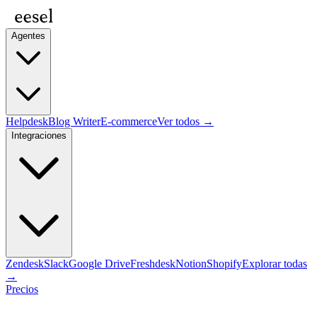
Agentes
Helpdesk
Blog Writer
E-commerce
Ver todos →
Integraciones
Zendesk
Slack
Google Drive
Freshdesk
Notion
Shopify
Explorar todas
→
Precios