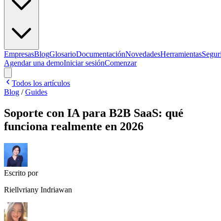
Empresas
Blog
Glosario
Documentación
Novedades
Herramientas
Segur
Agendar una demo
Iniciar sesión
Comenzar
Todos los artículos
Blog
/
Guides
Soporte con IA para B2B SaaS: qué
funciona realmente en 2026
Escrito por
Riellvriany Indriawan