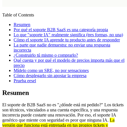
Table of Contents
Resumen
Por qué el soporte B2B SaaS es una categoría propia
Lo que "soporte IA" realmente significa (tres formas, no una)
Cómo el soporte IA aprende tu producto antes de responder
La parte que nadie demuestra: no enviar una respuesta
incorrecta
¿Construirlo tú mismo o comprarlo?
Qué cuesta y por qué el modelo de precios importa más que el
precio
Mídelo como un SRE, no por sensaciones
Cómo desplegarlo sin apostar la empresa
Prueba eesel
Resumen
El soporte de B2B SaaS no es "¿dónde está mi pedido?" Los tickets
son técnicos, vinculados a una cuenta específica, y una respuesta
incorrecta puede costarte una renovación. Por eso, el soporte IA
genérico que miente con seguridad es peor que ninguna IA.
La
versión que funciona está entrenada en tus propios tickets y