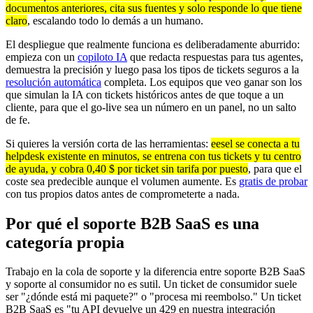
documentos anteriores, cita sus fuentes y solo responde lo que tiene
claro
, escalando todo lo demás a un humano.
El despliegue que realmente funciona es deliberadamente aburrido:
empieza con un
copiloto IA
que redacta respuestas para tus agentes,
demuestra la precisión y luego pasa los tipos de tickets seguros a la
resolución automática
completa. Los equipos que veo ganar son los
que simulan la IA con tickets históricos antes de que toque a un
cliente, para que el go-live sea un número en un panel, no un salto
de fe.
Si quieres la versión corta de las herramientas:
eesel se conecta a tu
helpdesk existente en minutos, se entrena con tus tickets y tu centro
de ayuda, y cobra 0,40 $ por ticket sin tarifa por puesto
, para que el
coste sea predecible aunque el volumen aumente. Es
gratis de probar
con tus propios datos antes de comprometerte a nada.
Por qué el soporte B2B SaaS es una
categoría propia
Trabajo en la cola de soporte y la diferencia entre soporte B2B SaaS
y soporte al consumidor no es sutil. Un ticket de consumidor suele
ser "¿dónde está mi paquete?" o "procesa mi reembolso." Un ticket
B2B SaaS es "tu API devuelve un 429 en nuestra integración