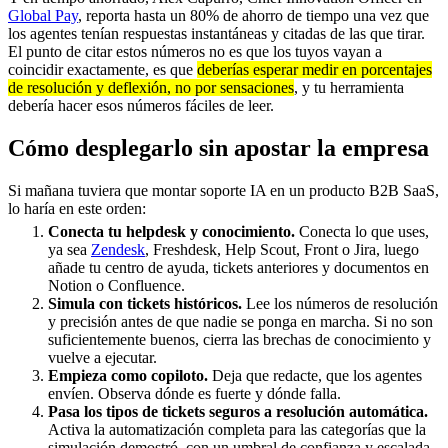
Global Pay
, reporta hasta un 80% de ahorro de tiempo una vez que
los agentes tenían respuestas instantáneas y citadas de las que tirar.
El punto de citar estos números no es que los tuyos vayan a
coincidir exactamente, es que
deberías esperar medir en porcentajes
de resolución y deflexión, no por sensaciones
, y tu herramienta
debería hacer esos números fáciles de leer.
Cómo desplegarlo sin apostar la empresa
Si mañana tuviera que montar soporte IA en un producto B2B SaaS,
lo haría en este orden:
Conecta tu helpdesk y conocimiento.
Conecta lo que uses,
ya sea
Zendesk
, Freshdesk, Help Scout, Front o Jira, luego
añade tu centro de ayuda, tickets anteriores y documentos en
Notion o Confluence.
Simula con tickets históricos.
Lee los números de resolución
y precisión antes de que nadie se ponga en marcha. Si no son
suficientemente buenos, cierra las brechas de conocimiento y
vuelve a ejecutar.
Empieza como copiloto.
Deja que redacte, que los agentes
envíen. Observa dónde es fuerte y dónde falla.
Pasa los tipos de tickets seguros a resolución automática.
Activa la automatización completa para las categorías que la
simulación demostró, con un umbral de confianza y escalada