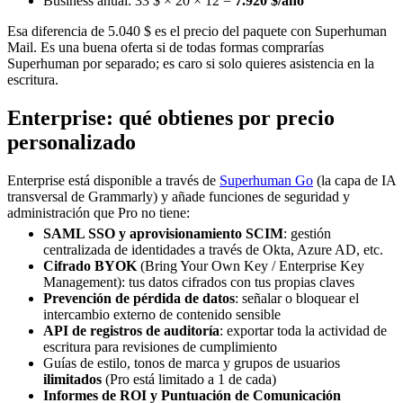
Business anual: 33 $ × 20 × 12 =
7.920 $/año
Esa diferencia de 5.040 $ es el precio del paquete con Superhuman
Mail. Es una buena oferta si de todas formas comprarías
Superhuman por separado; es caro si solo quieres asistencia en la
escritura.
Enterprise: qué obtienes por precio
personalizado
Enterprise está disponible a través de
Superhuman Go
(la capa de IA
transversal de Grammarly) y añade funciones de seguridad y
administración que Pro no tiene:
SAML SSO y aprovisionamiento SCIM
: gestión
centralizada de identidades a través de Okta, Azure AD, etc.
Cifrado BYOK
(Bring Your Own Key / Enterprise Key
Management): tus datos cifrados con tus propias claves
Prevención de pérdida de datos
: señalar o bloquear el
intercambio externo de contenido sensible
API de registros de auditoría
: exportar toda la actividad de
escritura para revisiones de cumplimiento
Guías de estilo, tonos de marca y grupos de usuarios
ilimitados
(Pro está limitado a 1 de cada)
Informes de ROI y Puntuación de Comunicación