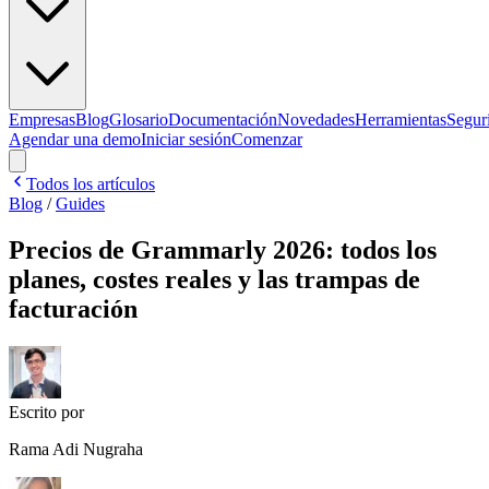
Empresas
Blog
Glosario
Documentación
Novedades
Herramientas
Segur
Agendar una demo
Iniciar sesión
Comenzar
Todos los artículos
Blog
/
Guides
Precios de Grammarly 2026: todos los
planes, costes reales y las trampas de
facturación
Escrito por
Rama Adi Nugraha