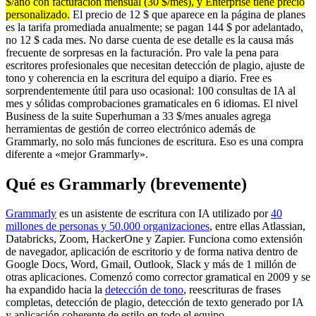
$/año con facturación mensual (30 $/mes), y Enterprise tiene precio
personalizado.
El precio de 12 $ que aparece en la página de planes
es la tarifa promediada anualmente; se pagan 144 $ por adelantado,
no 12 $ cada mes. No darse cuenta de ese detalle es la causa más
frecuente de sorpresas en la facturación. Pro vale la pena para
escritores profesionales que necesitan detección de plagio, ajuste de
tono y coherencia en la escritura del equipo a diario. Free es
sorprendentemente útil para uso ocasional: 100 consultas de IA al
mes y sólidas comprobaciones gramaticales en 6 idiomas. El nivel
Business de la suite Superhuman a 33 $/mes anuales agrega
herramientas de gestión de correo electrónico además de
Grammarly, no solo más funciones de escritura. Eso es una compra
diferente a «mejor Grammarly».
Qué es Grammarly (brevemente)
Grammarly
es un asistente de escritura con IA utilizado por
40
millones de personas y 50.000 organizaciones
, entre ellas Atlassian,
Databricks, Zoom, HackerOne y Zapier. Funciona como extensión
de navegador, aplicación de escritorio y de forma nativa dentro de
Google Docs, Word, Gmail, Outlook, Slack y más de 1 millón de
otras aplicaciones. Comenzó como corrector gramatical en 2009 y se
ha expandido hacia la
detección de tono
, reescrituras de frases
completas, detección de plagio, detección de texto generado por IA
y aplicación coherente de estilo en todo el equipo.