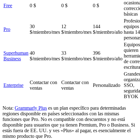
ocasiona
Free
0 $
0 $
0 $
correcc
básicas
Profesio
30
12
144
equipos
Pro
$/miembro/mes
$/miembro/mes
$/miembro/año
hasta 1
persona
Equipos
quieren
Superhuman
40
33
396
herrami
Business
$/miembro/mes
$/miembro/mes
$/miembro/año
de corre
escritur
Grande
organiz
Contactar con
Contactar con
Enterprise
Personalizado
SSO,
ventas
ventas
segurid
BYOK
Nota:
Grammarly Plus
es un plan específico para determinadas
regiones disponible en países seleccionados con las mismas
funciones que Pro. No es compatible con descuentos y no está
disponible para usuarios que ya tienen Premium, Pro o Business. Si
estás fuera de EE. UU. y ves «Plus» al pagar, es esencialmente el
mismo producto que Pro.