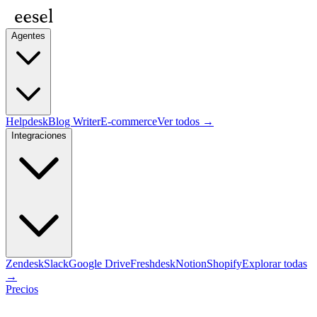
Agentes
Helpdesk
Blog Writer
E-commerce
Ver todos →
Integraciones
Zendesk
Slack
Google Drive
Freshdesk
Notion
Shopify
Explorar todas
→
Precios