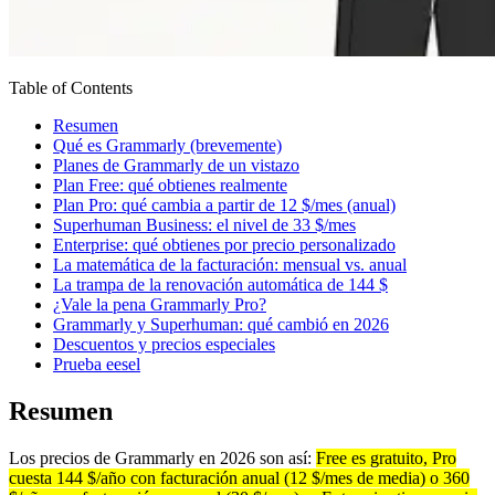
Table of Contents
Resumen
Qué es Grammarly (brevemente)
Planes de Grammarly de un vistazo
Plan Free: qué obtienes realmente
Plan Pro: qué cambia a partir de 12 $/mes (anual)
Superhuman Business: el nivel de 33 $/mes
Enterprise: qué obtienes por precio personalizado
La matemática de la facturación: mensual vs. anual
La trampa de la renovación automática de 144 $
¿Vale la pena Grammarly Pro?
Grammarly y Superhuman: qué cambió en 2026
Descuentos y precios especiales
Prueba eesel
Resumen
Los precios de Grammarly en 2026 son así:
Free es gratuito, Pro
cuesta 144 $/año con facturación anual (12 $/mes de media) o 360