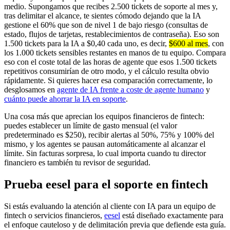
medio. Supongamos que recibes 2.500 tickets de soporte al mes y,
tras delimitar el alcance, te sientes cómodo dejando que la IA
gestione el 60% que son de nivel 1 de bajo riesgo (consultas de
estado, flujos de tarjetas, restablecimientos de contraseña). Eso son
1.500 tickets para la IA a $0,40 cada uno, es decir,
$600 al mes
, con
los 1.000 tickets sensibles restantes en manos de tu equipo. Compara
eso con el coste total de las horas de agente que esos 1.500 tickets
repetitivos consumirían de otro modo, y el cálculo resulta obvio
rápidamente. Si quieres hacer esa comparación correctamente, lo
desglosamos en
agente de IA frente a coste de agente humano
y
cuánto puede ahorrar la IA en soporte
.
Una cosa más que aprecian los equipos financieros de fintech:
puedes establecer un límite de gasto mensual (el valor
predeterminado es $250), recibir alertas al 50%, 75% y 100% del
mismo, y los agentes se pausan automáticamente al alcanzar el
límite. Sin facturas sorpresa, lo cual importa cuando tu director
financiero es también tu revisor de seguridad.
Prueba eesel para el soporte en fintech
Si estás evaluando la atención al cliente con IA para un equipo de
fintech o servicios financieros,
eesel
está diseñado exactamente para
el enfoque cauteloso y de delimitación previa que defiende esta guía.