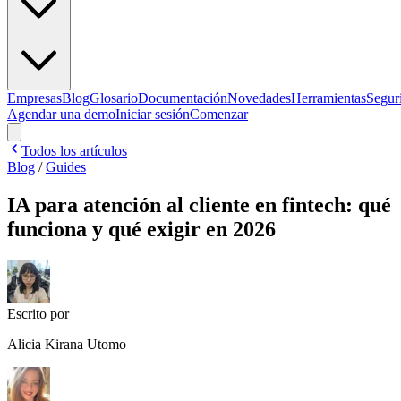
Empresas
Blog
Glosario
Documentación
Novedades
Herramientas
Segur
Agendar una demo
Iniciar sesión
Comenzar
Todos los artículos
Blog
/
Guides
IA para atención al cliente en fintech: qué
funciona y qué exigir en 2026
Escrito por
Alicia Kirana Utomo