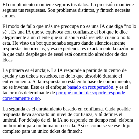
El cumplimiento mantiene seguros tus datos. La precisión mantiene
seguras tus respuestas. Son problemas distintos, y fintech necesita
ambos.
El modo de fallo que más me preocupa no es una IA que diga "no lo
sé". Es una IA que se equivoca con confianza: el bot que le dice
alegremente a un cliente que su disputa está resuelta cuando no lo
está. He visto un bot que sonaba seguro dando silenciosamente
respuestas incorrectas, y esa experiencia es exactamente la razón por
la que cada despliegue de eesel está construido alrededor de dos
ideas.
La primera es el anclaje. La IA responde a partir de tu centro de
ayuda y tus tickets resueltos, no de lo que absorbió durante el
entrenamiento. Si la respuesta no está en tu base de conocimiento,
no se inventa. Este es el enfoque
basado en recuperación
, y es el
factor más determinante de
por qué un bot de soporte responde
correctamente o no
.
La segunda es el enrutamiento basado en confianza. Cada posible
respuesta lleva asociado un nivel de confianza, y tú defines el
umbral. Por debajo de él, la IA no responde en tiempo real: elabora
un borrador para un humano o escala. Así es como se ve ese flujo
completo para un único ticket de fintech: