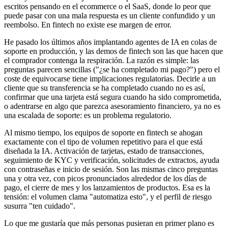
escritos pensando en el ecommerce o el SaaS, donde lo peor que
puede pasar con una mala respuesta es un cliente confundido y un
reembolso. En fintech no existe ese margen de error.
He pasado los últimos años implantando agentes de IA en colas de
soporte en producción, y las demos de fintech son las que hacen que
el comprador contenga la respiración. La razón es simple: las
preguntas parecen sencillas ("¿se ha completado mi pago?") pero el
coste de equivocarse tiene implicaciones regulatorias. Decirle a un
cliente que su transferencia se ha completado cuando no es así,
confirmar que una tarjeta está segura cuando ha sido comprometida,
o adentrarse en algo que parezca asesoramiento financiero, ya no es
una escalada de soporte: es un problema regulatorio.
Al mismo tiempo, los equipos de soporte en fintech se ahogan
exactamente con el tipo de volumen repetitivo para el que está
diseñada la IA. Activación de tarjetas, estado de transacciones,
seguimiento de KYC y verificación, solicitudes de extractos, ayuda
con contraseñas e inicio de sesión. Son las mismas cinco preguntas
una y otra vez, con picos pronunciados alrededor de los días de
pago, el cierre de mes y los lanzamientos de productos. Esa es la
tensión: el volumen clama "automatiza esto", y el perfil de riesgo
susurra "ten cuidado".
Lo que me gustaría que más personas pusieran en primer plano es