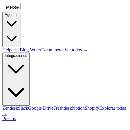
Agentes
Helpdesk
Blog Writer
E-commerce
Ver todos →
Integraciones
Zendesk
Slack
Google Drive
Freshdesk
Notion
Shopify
Explorar todas
→
Precios