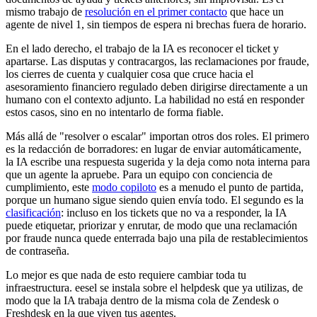
mismo trabajo de
resolución en el primer contacto
que hace un
agente de nivel 1, sin tiempos de espera ni brechas fuera de horario.
En el lado derecho, el trabajo de la IA es reconocer el ticket y
apartarse. Las disputas y contracargos, las reclamaciones por fraude,
los cierres de cuenta y cualquier cosa que cruce hacia el
asesoramiento financiero regulado deben dirigirse directamente a un
humano con el contexto adjunto. La habilidad no está en responder
estos casos, sino en no intentarlo de forma fiable.
Más allá de "resolver o escalar" importan otros dos roles. El primero
es la redacción de borradores: en lugar de enviar automáticamente,
la IA escribe una respuesta sugerida y la deja como nota interna para
que un agente la apruebe. Para un equipo con conciencia de
cumplimiento, este
modo copiloto
es a menudo el punto de partida,
porque un humano sigue siendo quien envía todo. El segundo es la
clasificación
: incluso en los tickets que no va a responder, la IA
puede etiquetar, priorizar y enrutar, de modo que una reclamación
por fraude nunca quede enterrada bajo una pila de restablecimientos
de contraseña.
Lo mejor es que nada de esto requiere cambiar toda tu
infraestructura. eesel se instala sobre el helpdesk que ya utilizas, de
modo que la IA trabaja dentro de la misma cola de Zendesk o
Freshdesk en la que viven tus agentes.