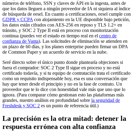
números de teléfono, SSN y claves de API en la ingesta, antes de
que los datos lleguen a ningún proveedor de IA ni siquiera al índice
de búsqueda de eesel. En cuanto a certificaciones, eesel cumple con
GDPR y CCPA
con alojamiento en la UE disponible bajo petición,
los datos están cifrados con AES-256 en reposo y TLS 1.2+ en
tránsito, y SOC 2 Type II está en proceso con monitorización
continua (puedes ver el estado en tiempo real en el
centro de
confianza de Vanta
). Las solicitudes de eliminación se atienden en
un plazo de 60 días, y los planes enterprise pueden firmar un DPA
de Common Paper y un acuerdo de servicio en la nube.
Seré directo sobre el único punto donde plantearía objeciones si
fuera el comprador: SOC 2 Type II sigue en proceso y no está
certificado todavía, y si tu equipo de contratación trata el certificado
como un requisito indispensable hoy, esa es una conversación que
hay que tener desde el principio y no en la fase de contrato. Un
proveedor que te lo dice con honestidad vale más que uno que lo
ignora. (Para comparar cómo gestionan esto las plataformas más
grandes, nuestro análisis en profundidad sobre
la seguridad de
Freshdesk y SOC 2
es un punto de referencia útil.)
La precisión es la otra mitad: detener la
respuesta errónea con alta confianza