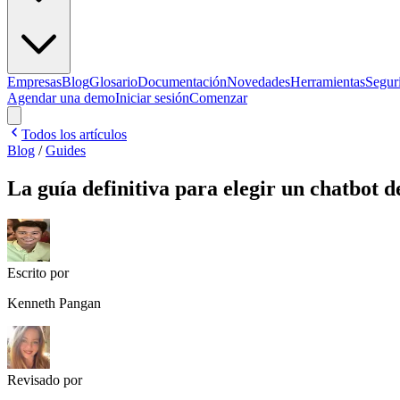
Empresas
Blog
Glosario
Documentación
Novedades
Herramientas
Segur
Agendar una demo
Iniciar sesión
Comenzar
Todos los artículos
Blog
/
Guides
La guía definitiva para elegir un chatbot 
Escrito por
Kenneth Pangan
Revisado por