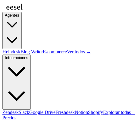
Agentes
Helpdesk
Blog Writer
E-commerce
Ver todos →
Integraciones
Zendesk
Slack
Google Drive
Freshdesk
Notion
Shopify
Explorar todas 
Precios