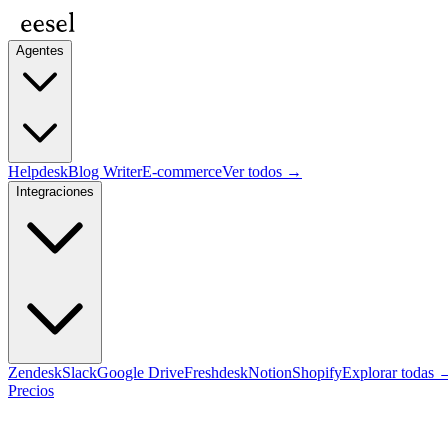
Agentes
Helpdesk
Blog Writer
E-commerce
Ver todos →
Integraciones
Zendesk
Slack
Google Drive
Freshdesk
Notion
Shopify
Explorar todas 
Precios