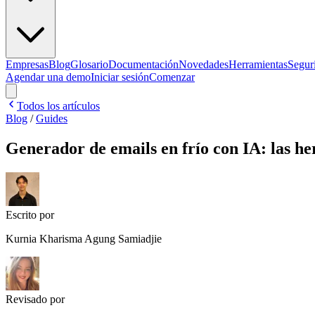
Empresas
Blog
Glosario
Documentación
Novedades
Herramientas
Segur
Agendar una demo
Iniciar sesión
Comenzar
Todos los artículos
Blog
/
Guides
Generador de emails en frío con IA: las h
Escrito por
Kurnia Kharisma Agung Samiadjie
Revisado por