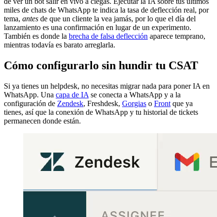
de ver un bot salir en vivo a ciegas. Ejecutar la IA sobre tus últimos
miles de chats de WhatsApp te indica la tasa de deflección real, por
tema,
antes
de que un cliente la vea jamás, por lo que el día del
lanzamiento es una confirmación en lugar de un experimento.
También es donde la
brecha de falsa deflección
aparece temprano,
mientras todavía es barato arreglarla.
Cómo configurarlo sin hundir tu CSAT
Si ya tienes un helpdesk, no necesitas migrar nada para poner IA en
WhatsApp. Una
capa de IA
se conecta a WhatsApp y a la
configuración de
Zendesk
, Freshdesk,
Gorgias
o
Front
que ya
tienes, así que la conexión de WhatsApp y tu historial de tickets
permanecen donde están.