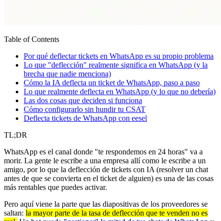
Table of Contents
Por qué deflectar tickets en WhatsApp es su propio problema
Lo que "deflección" realmente significa en WhatsApp (y la
brecha que nadie menciona)
Cómo la IA deflecta un ticket de WhatsApp, paso a paso
Lo que realmente deflecta en WhatsApp (y lo que no debería)
Las dos cosas que deciden si funciona
Cómo configurarlo sin hundir tu CSAT
Deflecta tickets de WhatsApp con eesel
TL;DR
WhatsApp es el canal donde "te respondemos en 24 horas" va a
morir. La gente le escribe a una empresa allí como le escribe a un
amigo, por lo que la deflección de tickets con IA (resolver un chat
antes de que se convierta en el ticket de alguien) es una de las cosas
más rentables que puedes activar.
Pero aquí viene la parte que las diapositivas de los proveedores se
saltan:
la mayor parte de la tasa de deflección que te venden no es