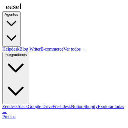
Agentes
Helpdesk
Blog Writer
E-commerce
Ver todos →
Integraciones
Zendesk
Slack
Google Drive
Freshdesk
Notion
Shopify
Explorar todas
→
Precios