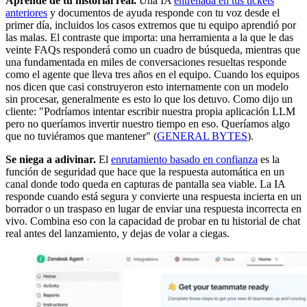
Aprende de tu historial real.
Una IA
entrenada en tus tickets
anteriores
y documentos de ayuda responde con tu voz desde el
primer día, incluidos los casos extremos que tu equipo aprendió por
las malas. El contraste que importa: una herramienta a la que le das
veinte FAQs responderá como un cuadro de búsqueda, mientras que
una fundamentada en miles de conversaciones resueltas responde
como el agente que lleva tres años en el equipo. Cuando los equipos
nos dicen que casi construyeron esto internamente con un modelo
sin procesar, generalmente es esto lo que los detuvo. Como dijo un
cliente: "Podríamos intentar escribir nuestra propia aplicación LLM
pero no queríamos invertir nuestro tiempo en eso. Queríamos algo
que no tuviéramos que mantener" (
GENERAL BYTES
).
Se niega a adivinar.
El
enrutamiento basado en confianza
es la
función de seguridad que hace que la respuesta automática en un
canal donde todo queda en capturas de pantalla sea viable. La IA
responde cuando está segura y convierte una respuesta incierta en un
borrador o un traspaso en lugar de enviar una respuesta incorrecta en
vivo. Combina eso con la capacidad de probar en tu historial de chat
real antes del lanzamiento, y dejas de volar a ciegas.