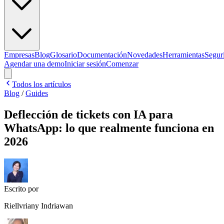
Empresas
Blog
Glosario
Documentación
Novedades
Herramientas
Segur
Agendar una demo
Iniciar sesión
Comenzar
Todos los artículos
Blog
/
Guides
Deflección de tickets con IA para
WhatsApp: lo que realmente funciona en
2026
Escrito por
Riellvriany Indriawan