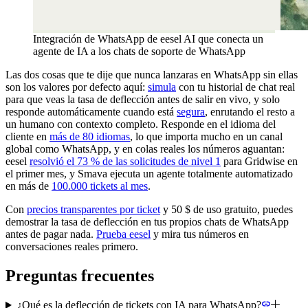
Integración de WhatsApp de eesel AI que conecta un
agente de IA a los chats de soporte de WhatsApp
Las dos cosas que te dije que nunca lanzaras en WhatsApp sin ellas
son los valores por defecto aquí:
simula
con tu historial de chat real
para que veas la tasa de deflección antes de salir en vivo, y solo
responde automáticamente cuando está
segura
, enrutando el resto a
un humano con contexto completo. Responde en el idioma del
cliente en
más de 80 idiomas
, lo que importa mucho en un canal
global como WhatsApp, y en colas reales los números aguantan:
eesel
resolvió el 73 % de las solicitudes de nivel 1
para Gridwise en
el primer mes, y Smava ejecuta un agente totalmente automatizado
en más de
100.000 tickets al mes
.
Con
precios transparentes por ticket
y 50 $ de uso gratuito, puedes
demostrar la tasa de deflección en tus propios chats de WhatsApp
antes de pagar nada.
Prueba eesel
y mira tus números en
conversaciones reales primero.
Preguntas frecuentes
¿Qué es la deflección de tickets con IA para WhatsApp?