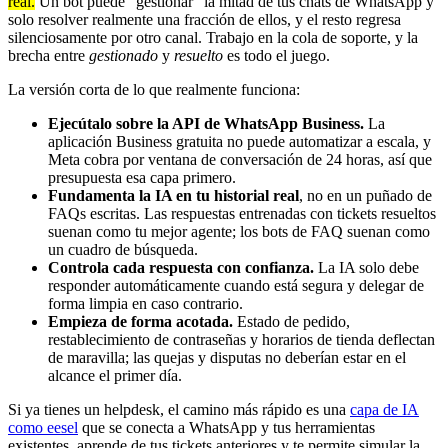
real.
Un bot puede "gestionar" la mitad de tus chats de WhatsApp y
solo resolver realmente una fracción de ellos, y el resto regresa
silenciosamente por otro canal. Trabajo en la cola de soporte, y la
brecha entre
gestionado
y
resuelto
es todo el juego.
La versión corta de lo que realmente funciona:
Ejecútalo sobre la API de WhatsApp Business.
La
aplicación Business gratuita no puede automatizar a escala, y
Meta cobra por ventana de conversación de 24 horas, así que
presupuesta esa capa primero.
Fundamenta la IA en tu historial real
, no en un puñado de
FAQs escritas. Las respuestas entrenadas con tickets resueltos
suenan como tu mejor agente; los bots de FAQ suenan como
un cuadro de búsqueda.
Controla cada respuesta con confianza.
La IA solo debe
responder automáticamente cuando está segura y delegar de
forma limpia en caso contrario.
Empieza de forma acotada.
Estado de pedido,
restablecimiento de contraseñas y horarios de tienda deflectan
de maravilla; las quejas y disputas no deberían estar en el
alcance el primer día.
Si ya tienes un helpdesk, el camino más rápido es una
capa de IA
como eesel
que se conecta a WhatsApp y tus herramientas
existentes, aprende de tus tickets anteriores y te permite simular la