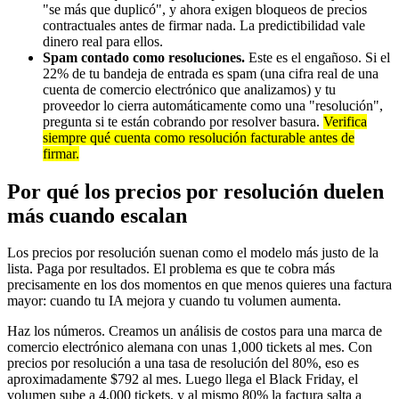
"se más que duplicó", y ahora exigen bloqueos de precios
contractuales antes de firmar nada. La predictibilidad vale
dinero real para ellos.
Spam contado como resoluciones.
Este es el engañoso. Si el
22% de tu bandeja de entrada es spam (una cifra real de una
cuenta de comercio electrónico que analizamos) y tu
proveedor lo cierra automáticamente como una "resolución",
pregunta si te están cobrando por resolver basura.
Verifica
siempre qué cuenta como resolución facturable antes de
firmar.
Por qué los precios por resolución duelen
más cuando escalan
Los precios por resolución suenan como el modelo más justo de la
lista. Paga por resultados. El problema es que te cobra más
precisamente en los dos momentos en que menos quieres una factura
mayor: cuando tu IA mejora y cuando tu volumen aumenta.
Haz los números. Creamos un análisis de costos para una marca de
comercio electrónico alemana con unas 1,000 tickets al mes. Con
precios por resolución a una tasa de resolución del 80%, eso es
aproximadamente $792 al mes. Luego llega el Black Friday, el
volumen sube a 4,000 tickets, y al mismo 80% la factura salta a