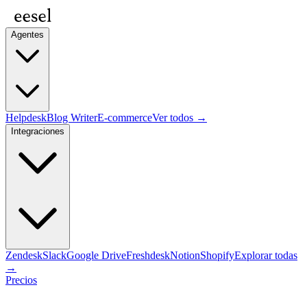
Agentes
Helpdesk
Blog Writer
E-commerce
Ver todos →
Integraciones
Zendesk
Slack
Google Drive
Freshdesk
Notion
Shopify
Explorar todas
→
Precios