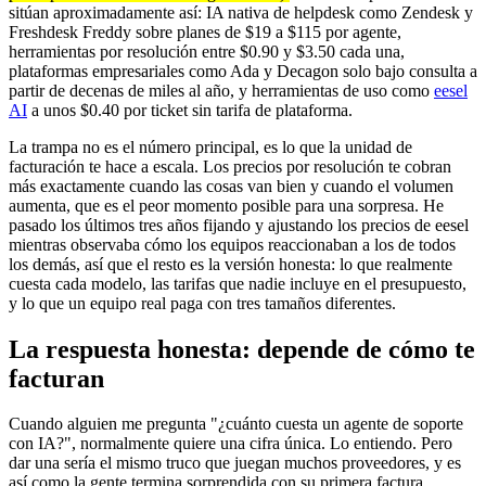
sitúan aproximadamente así: IA nativa de helpdesk como Zendesk y
Freshdesk Freddy sobre planes de $19 a $115 por agente,
herramientas por resolución entre $0.90 y $3.50 cada una,
plataformas empresariales como Ada y Decagon solo bajo consulta a
partir de decenas de miles al año, y herramientas de uso como
eesel
AI
a unos $0.40 por ticket sin tarifa de plataforma.
La trampa no es el número principal, es lo que la unidad de
facturación te hace a escala. Los precios por resolución te cobran
más exactamente cuando las cosas van bien y cuando el volumen
aumenta, que es el peor momento posible para una sorpresa. He
pasado los últimos tres años fijando y ajustando los precios de eesel
mientras observaba cómo los equipos reaccionaban a los de todos
los demás, así que el resto es la versión honesta: lo que realmente
cuesta cada modelo, las tarifas que nadie incluye en el presupuesto,
y lo que un equipo real paga con tres tamaños diferentes.
La respuesta honesta: depende de cómo te
facturan
Cuando alguien me pregunta "¿cuánto cuesta un agente de soporte
con IA?", normalmente quiere una cifra única. Lo entiendo. Pero
dar una sería el mismo truco que juegan muchos proveedores, y es
así como la gente termina sorprendida con su primera factura.