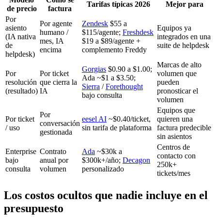
Tarifas típicas 2026
Mejor para
de precio
factura
Por
Por agente
Zendesk
$55 a
asiento
Equipos ya
humano /
$115/agente;
Freshdesk
(IA nativa
integrados en una
mes, IA
$19 a $89/agente +
de
suite de helpdesk
encima
complemento Freddy
helpdesk)
Marcas de alto
Gorgias
$0.90 a $1.00;
Por
Por ticket
volumen que
Ada ~$1 a $3.50;
resolución
que cierra la
pueden
Sierra
/
Forethought
(resultado)
IA
pronosticar el
bajo consulta
volumen
Equipos que
Por
Por ticket
eesel AI
~$0.40/ticket,
quieren una
conversación
/ uso
sin tarifa de plataforma
factura predecible
gestionada
sin asientos
Centros de
Enterprise
Contrato
Ada
~$30k a
contacto con
bajo
anual por
$300k+/año;
Decagon
250k+
consulta
volumen
personalizado
tickets/mes
Los costos ocultos que nadie incluye en el
presupuesto