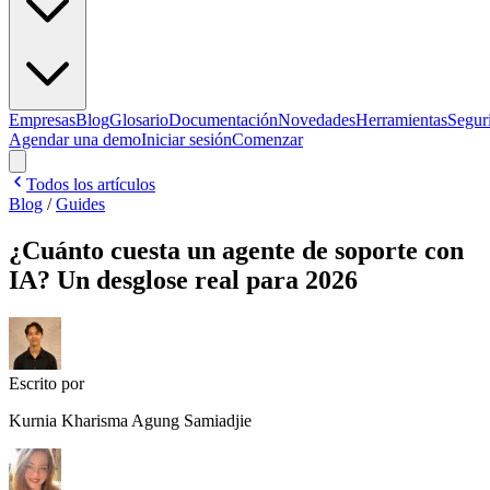
Empresas
Blog
Glosario
Documentación
Novedades
Herramientas
Segur
Agendar una demo
Iniciar sesión
Comenzar
Todos los artículos
Blog
/
Guides
¿Cuánto cuesta un agente de soporte con
IA? Un desglose real para 2026
Escrito por
Kurnia Kharisma Agung Samiadjie