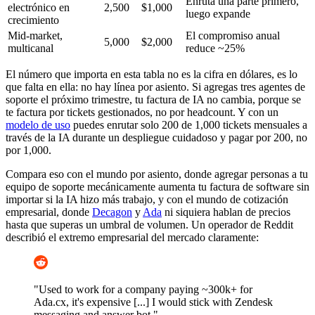
Enruta una parte primero,
electrónico en
2,500
$1,000
luego expande
crecimiento
Mid-market,
El compromiso anual
5,000
$2,000
multicanal
reduce ~25%
El número que importa en esta tabla no es la cifra en dólares, es lo
que falta en ella: no hay línea por asiento. Si agregas tres agentes de
soporte el próximo trimestre, tu factura de IA no cambia, porque se
te factura por tickets gestionados, no por headcount. Y con un
modelo de uso
puedes enrutar solo 200 de 1,000 tickets mensuales a
través de la IA durante un despliegue cuidadoso y pagar por 200, no
por 1,000.
Compara eso con el mundo por asiento, donde agregar personas a tu
equipo de soporte mecánicamente aumenta tu factura de software sin
importar si la IA hizo más trabajo, y con el mundo de cotización
empresarial, donde
Decagon
y
Ada
ni siquiera hablan de precios
hasta que superas un umbral de volumen. Un operador de Reddit
describió el extremo empresarial del mercado claramente:
"Used to work for a company paying ~300k+ for
Ada.cx, it's expensive [...] I would stick with Zendesk
messaging and answer bot."