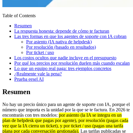
Table of Contents
Resumen
La respuesta honesta: depende de cómo te facturan
Las tres formas en que los agentes de soporte con IA cobran
Por asiento (IA nativa de helpdesk)
Por resolución (basado en resultados)
Por ticket / uso
Los costos ocultos que nadie incluye en el presupuesto
Por qué los precios por resolución duelen más cuando escalan
Lo que un equipo real paga: tres ejemplos concretos
¿Realmente vale la pena?
Prueba eesel AI
Resumen
No hay un precio único para un agente de soporte con IA, porque el
número que importa es la unidad por la que se te factura. En 2026 te
encontrarás con tres modelos:
por asiento (la IA se integra en un
plan de helpdesk que pagas por agente), por resolución (pagas cada
vez que la IA cierra un ticket), y por ticket / uso (pagas una tarifa
plana por cada conversación gestionada).
Las tarifas publicadas se