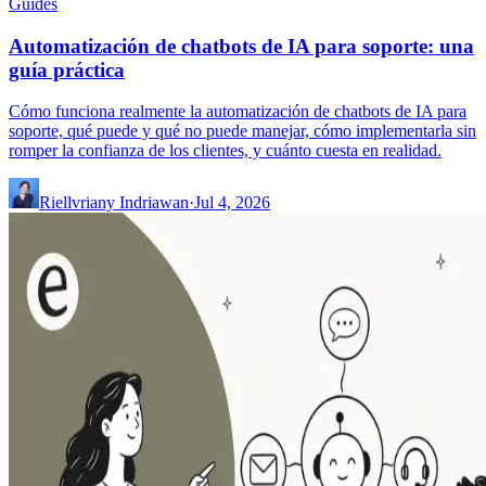
Guides
Automatización de chatbots de IA para soporte: una
guía práctica
Cómo funciona realmente la automatización de chatbots de IA para
soporte, qué puede y qué no puede manejar, cómo implementarla sin
romper la confianza de los clientes, y cuánto cuesta en realidad.
Riellvriany Indriawan
·
Jul 4, 2026