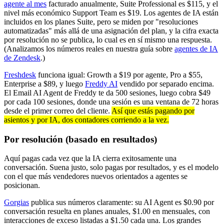
agente al mes
facturado anualmente, Suite Professional es $115, y el
nivel más económico Support Team es $19. Los agentes de IA están
incluidos en los planes Suite, pero se miden por "resoluciones
automatizadas" más allá de una asignación del plan, y la cifra exacta
por resolución no se publica, lo cual es en sí mismo una respuesta.
(Analizamos los números reales en nuestra guía sobre
agentes de IA
de Zendesk
.)
Freshdesk
funciona igual: Growth a $19 por agente, Pro a $55,
Enterprise a $89, y luego
Freddy AI
vendido por separado encima.
El Email AI Agent de Freddy te da 500 sesiones, luego cobra $49
por cada 100 sesiones, donde una sesión es una ventana de 72 horas
desde el primer correo del cliente.
Así que estás pagando por
asientos y por IA, dos contadores corriendo a la vez.
Por resolución (basado en resultados)
Aquí pagas cada vez que la IA cierra exitosamente una
conversación. Suena justo, solo pagas por resultados, y es el modelo
con el que más vendedores nuevos orientados a agentes se
posicionan.
Gorgias
publica sus números claramente: su AI Agent es $0.90 por
conversación resuelta en planes anuales, $1.00 en mensuales, con
interacciones de exceso listadas a $1.50 cada una. Los grandes