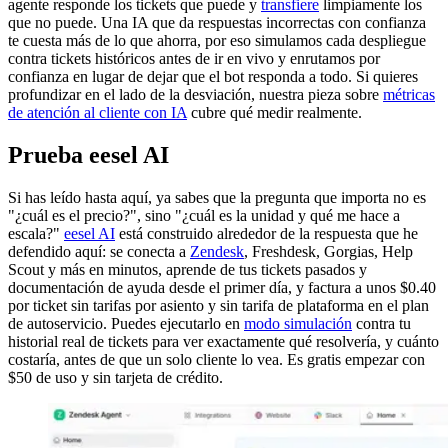
agente responde los tickets que puede y
transfiere
limpiamente los
que no puede. Una IA que da respuestas incorrectas con confianza
te cuesta más de lo que ahorra, por eso simulamos cada despliegue
contra tickets históricos antes de ir en vivo y enrutamos por
confianza en lugar de dejar que el bot responda a todo. Si quieres
profundizar en el lado de la desviación, nuestra pieza sobre
métricas
de atención al cliente con IA
cubre qué medir realmente.
Prueba eesel AI
Si has leído hasta aquí, ya sabes que la pregunta que importa no es
"¿cuál es el precio?", sino "¿cuál es la unidad y qué me hace a
escala?"
eesel AI
está construido alrededor de la respuesta que he
defendido aquí: se conecta a
Zendesk
, Freshdesk, Gorgias, Help
Scout y más en minutos, aprende de tus tickets pasados y
documentación de ayuda desde el primer día, y factura a unos $0.40
por ticket sin tarifas por asiento y sin tarifa de plataforma en el plan
de autoservicio. Puedes ejecutarlo en
modo simulación
contra tu
historial real de tickets para ver exactamente qué resolvería, y cuánto
costaría, antes de que un solo cliente lo vea. Es gratis empezar con
$50 de uso y sin tarjeta de crédito.