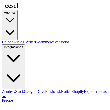
Agentes
Helpdesk
Blog Writer
E-commerce
Ver todos →
Integraciones
Zendesk
Slack
Google Drive
Freshdesk
Notion
Shopify
Explorar todas
→
Precios