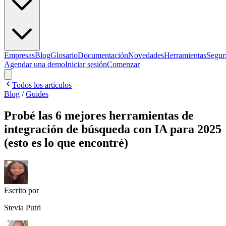
Empresas
Blog
Glosario
Documentación
Novedades
Herramientas
Segur
Agendar una demo
Iniciar sesión
Comenzar
Todos los artículos
Blog
/
Guides
Probé las 6 mejores herramientas de
integración de búsqueda con IA para 2025
(esto es lo que encontré)
Escrito por
Stevia Putri