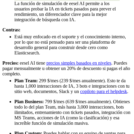
La función de simulación de eesel AI permite a los
usuarios probar la IA en tickets pasados para prever el
rendimiento, un diferenciador clave para la mejor
integración de búsqueda con IA.
Contras:
Está muy enfocado en el soporte y el conocimiento interno,
por lo que no está pensado para ser una plataforma de
desarrollo general para construir desde cero como
Elasticsearch.
Precios:
eesel AI tiene
precios simples basados en niveles
. Puedes
pagar mensualmente u obtener un 20% de descuento si pagas el año
completo.
Plan Team:
299 $/mes (239 $/mes anualmente). Esto te da
hasta 1,000 interacciones de IA, 3 bots e integraciones con tu
sitio web, documentos, Slack y un
copiloto para el helpdesk
.
Plan Business:
799 $/mes (639 $/mes anualmente). Obtienes
todo lo del plan Team, más hasta 3,000 interacciones, bots
ilimitados, entrenamiento con tickets pasados, integración con
MS Teams, acciones de IA (como la clasificación) y esa
increíble función de simulación masiva.
Plan Custom:
Puedes hablar con su equipo de ventas para