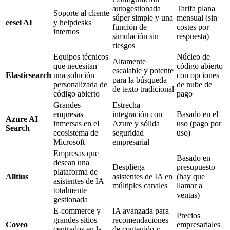
autogestionada
Tarifa plana
Soporte al cliente
súper simple y una
mensual (sin
eesel AI
y helpdesks
función de
costes por
internos
simulación sin
respuesta)
riesgos
Equipos técnicos
Núcleo de
Altamente
que necesitan
código abierto
escalable y potente
Elasticsearch
una solución
con opciones
para la búsqueda
personalizada de
de nube de
de texto tradicional
código abierto
pago
Grandes
Estrecha
empresas
integración con
Basado en el
Azure AI
inmersas en el
Azure y sólida
uso (pago por
Search
ecosistema de
seguridad
uso)
Microsoft
empresarial
Empresas que
Basado en
desean una
Despliega
presupuesto
plataforma de
Alltius
asistentes de IA en
(hay que
asistentes de IA
múltiples canales
llamar a
totalmente
ventas)
gestionada
E-commerce y
IA avanzada para
Precios
grandes sitios
recomendaciones
Coveo
empresariales
centrados en la
de contenido y