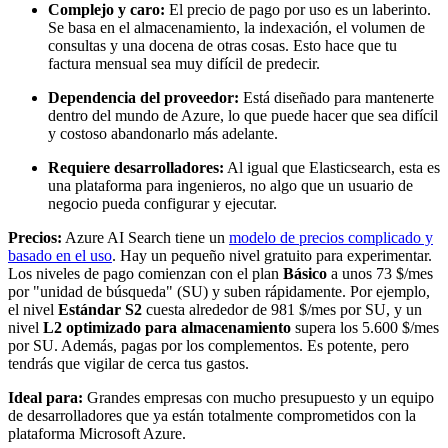
Complejo y caro:
El precio de pago por uso es un laberinto.
Se basa en el almacenamiento, la indexación, el volumen de
consultas y una docena de otras cosas. Esto hace que tu
factura mensual sea muy difícil de predecir.
Dependencia del proveedor:
Está diseñado para mantenerte
dentro del mundo de Azure, lo que puede hacer que sea difícil
y costoso abandonarlo más adelante.
Requiere desarrolladores:
Al igual que Elasticsearch, esta es
una plataforma para ingenieros, no algo que un usuario de
negocio pueda configurar y ejecutar.
Precios:
Azure AI Search tiene un
modelo de precios complicado y
basado en el uso
. Hay un pequeño nivel gratuito para experimentar.
Los niveles de pago comienzan con el plan
Básico
a unos 73 $/mes
por "unidad de búsqueda" (SU) y suben rápidamente. Por ejemplo,
el nivel
Estándar S2
cuesta alrededor de 981 $/mes por SU, y un
nivel
L2 optimizado para almacenamiento
supera los 5.600 $/mes
por SU. Además, pagas por los complementos. Es potente, pero
tendrás que vigilar de cerca tus gastos.
Ideal para:
Grandes empresas con mucho presupuesto y un equipo
de desarrolladores que ya están totalmente comprometidos con la
plataforma Microsoft Azure.