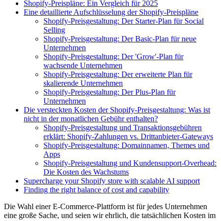
Shopify-Preispläne: Ein Vergleich für 2025
Eine detaillierte Aufschlüsselung der Shopify-Preispläne
Shopify-Preisgestaltung: Der Starter-Plan für Social
Selling
Shopify-Preisgestaltung: Der Basic-Plan für neue
Unternehmen
Shopify-Preisgestaltung: Der 'Grow'-Plan für
wachsende Unternehmen
Shopify-Preisgestaltung: Der erweiterte Plan für
skalierende Unternehmen
Shopify-Preisgestaltung: Der Plus-Plan für
Unternehmen
Die versteckten Kosten der Shopify-Preisgestaltung: Was ist
nicht in der monatlichen Gebühr enthalten?
Shopify-Preisgestaltung und Transaktionsgebühren
erklärt: Shopify-Zahlungen vs. Drittanbieter-Gateways
Shopify-Preisgestaltung: Domainnamen, Themes und
Apps
Shopify-Preisgestaltung und Kundensupport-Overhead:
Die Kosten des Wachstums
Supercharge your Shopify store with scalable AI support
Finding the right balance of cost and capability
Die Wahl einer E-Commerce-Plattform ist für jedes Unternehmen
eine große Sache, und seien wir ehrlich, die tatsächlichen Kosten im