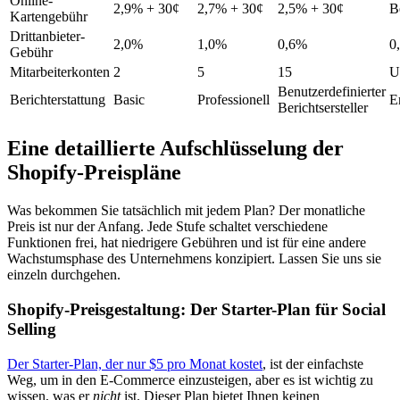
Online-
2,9% + 30¢
2,7% + 30¢
2,5% + 30¢
B
Kartengebühr
Drittanbieter-
2,0%
1,0%
0,6%
0
Gebühr
Mitarbeiterkonten
2
5
15
U
Benutzerdefinierter
Berichterstattung
Basic
Professionell
E
Berichtsersteller
Eine detaillierte Aufschlüsselung der
Shopify-Preispläne
Was bekommen Sie tatsächlich mit jedem Plan? Der monatliche
Preis ist nur der Anfang. Jede Stufe schaltet verschiedene
Funktionen frei, hat niedrigere Gebühren und ist für eine andere
Wachstumsphase des Unternehmens konzipiert. Lassen Sie uns sie
einzeln durchgehen.
Shopify-Preisgestaltung: Der Starter-Plan für Social
Selling
Der Starter-Plan, der nur $5 pro Monat kostet
, ist der einfachste
Weg, um in den E-Commerce einzusteigen, aber es ist wichtig zu
wissen, was er
nicht
ist. Dieser Plan bietet Ihnen keinen