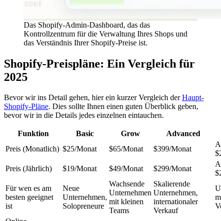
Das Shopify-Admin-Dashboard, das das
Kontrollzentrum für die Verwaltung Ihres Shops und
das Verständnis Ihrer Shopify-Preise ist.
Shopify-Preispläne: Ein Vergleich für
2025
Bevor wir ins Detail gehen, hier ein kurzer Vergleich der
Haupt-
Shopify-Pläne
. Dies sollte Ihnen einen guten Überblick geben,
bevor wir in die Details jedes einzelnen eintauchen.
Funktion
Basic
Grow
Advanced
A
Preis (Monatlich)
$25/Monat
$65/Monat
$399/Monat
$
A
Preis (Jährlich)
$19/Monat
$49/Monat
$299/Monat
$
Wachsende
Skalierende
Für wen es am
Neue
U
Unternehmen
Unternehmen,
besten geeignet
Unternehmen,
m
mit kleinen
internationaler
ist
Solopreneure
V
Teams
Verkauf