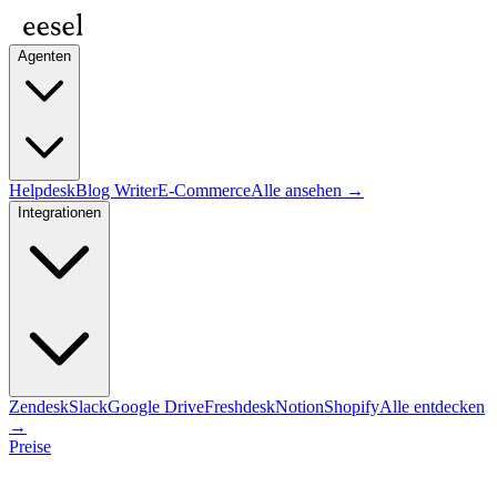
Agenten
Helpdesk
Blog Writer
E-Commerce
Alle ansehen →
Integrationen
Zendesk
Slack
Google Drive
Freshdesk
Notion
Shopify
Alle entdecken
→
Preise