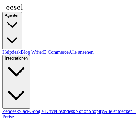
Agenten
Helpdesk
Blog Writer
E-Commerce
Alle ansehen →
Integrationen
Zendesk
Slack
Google Drive
Freshdesk
Notion
Shopify
Alle entdecken
Preise