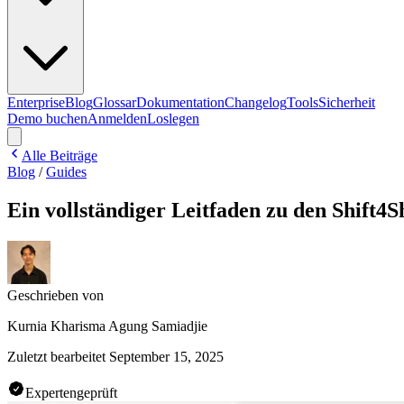
Enterprise
Blog
Glossar
Dokumentation
Changelog
Tools
Sicherheit
Demo buchen
Anmelden
Loslegen
Alle Beiträge
Blog
/
Guides
Ein vollständiger Leitfaden zu den Shift4
Geschrieben von
Kurnia Kharisma Agung Samiadjie
Zuletzt bearbeitet
September 15, 2025
Expertengeprüft