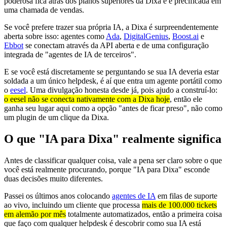
poderosa fica atrás dos planos superiores da Dixa e é precificada em
uma chamada de vendas.
Se você prefere trazer sua própria IA, a Dixa é surpreendentemente
aberta sobre isso: agentes como
Ada
,
DigitalGenius
,
Boost.ai
e
Ebbot
se conectam através da API aberta e de uma configuração
integrada de "agentes de IA de terceiros".
E se você está discretamente se perguntando se sua IA deveria estar
soldada a um único helpdesk, é aí que entra um agente portátil como
o
eesel
. Uma divulgação honesta desde já, pois ajudo a construí-lo:
o eesel não se conecta nativamente com a Dixa hoje
, então ele
ganha seu lugar aqui como a opção "antes de ficar preso", não como
um plugin de um clique da Dixa.
O que "IA para Dixa" realmente significa
Antes de classificar qualquer coisa, vale a pena ser claro sobre o que
você está realmente procurando, porque "IA para Dixa" esconde
duas decisões muito diferentes.
Passei os últimos anos colocando
agentes de IA
em filas de suporte
ao vivo, incluindo um cliente que processa
mais de 100.000 tickets
em alemão por mês
totalmente automatizados, então a primeira coisa
que faço com qualquer helpdesk é descobrir como sua IA está