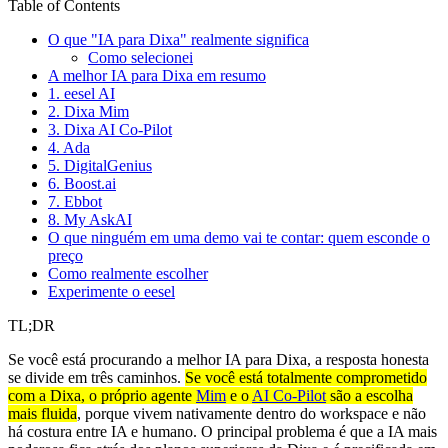
Table of Contents
O que "IA para Dixa" realmente significa
Como selecionei
A melhor IA para Dixa em resumo
1. eesel AI
2. Dixa Mim
3. Dixa AI Co-Pilot
4. Ada
5. DigitalGenius
6. Boost.ai
7. Ebbot
8. My AskAI
O que ninguém em uma demo vai te contar: quem esconde o
preço
Como realmente escolher
Experimente o eesel
TL;DR
Se você está procurando a melhor IA para Dixa, a resposta honesta
se divide em três caminhos.
Se você está totalmente comprometido
com a Dixa, o próprio agente
Mim
e o
AI Co-Pilot
são a escolha
mais fluida
, porque vivem nativamente dentro do workspace e não
há costura entre IA e humano. O principal problema é que a IA mais