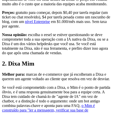
muito alto é o custo que a maioria das equipes acaba monitorando.
Preços:
gratuito para começar, depois $0,40 por tarefa regular (um
ticket ou chat resolvido), $4 por tarefa pesada como um rascunho de
blog, com um
nível Enterprise
em $1.000/mês mais uso. Sem taxa
por agente.
Nossa opinião:
escolha o eesel se estiver questionando se deve
comprometer toda a sua operação com a IA nativa da Dixa, ou se a
Dixa é um dos vários helpdesks que você usa. Se você está
totalmente na Dixa, não é sua ferramenta, e prefiro dizer isso agora
do que após uma chamada de vendas.
2. Dixa Mim
Melhor para:
marcas de e-commerce que já escolheram a Dixa e
querem um agente voltado ao cliente que resolva em vez de desviar.
Se você está comprometido com a Dixa, o Mim é o ponto de partida
óbvio, e é uma resposta genuinamente boa para a equipe certa. A
Dixa tem cuidado de chamá-lo de "agente de IA" em vez de
chatbot, e a distinção é todo o argumento: onde um bot antigo
combina palavras-chave e aponta para uma FAQ,
o Mim é
construído para "ler a mensagem, verificar sua base de