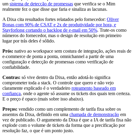
um
sistema de detecção de promessas
que verifica se o Mim
realmente fez o que disse que faria e sinaliza as lacunas.
A Dixa cita resultados fortes relatados pelo fornecedor:
Oliver
Bonas com 90% de CSAT e 2x de produtividade por hora, e
Stayforlong cortando o backlog de e-mail em 50%
. Trate-os como
números do fornecedor, mas o design de resolução em primeiro
lugar por trás deles é sólido.
Prós:
nativo ao workspace sem costura de integração, ações reais de
e-commerce de ponta a ponta, omnichannel a partir de uma
configuração e detecção de promessas como verificação de
confiabilidade.
Contras:
só vive dentro da Dixa, então adotá-lo significa
comprometer toda a stack. O controle que quero e não vejo
claramente explicado é o verdadeiro
roteamento baseado em
confiança
, onde o agente só assume os tickets dos quais tem certeza.
E o preço é opaco (mais sobre isso abaixo).
Preços:
vendido como um complemento de tarifa fixa sobre os
assentos da Dixa, definido em uma
chamada de demonstração
em
vez de publicado. O argumento da Dixa é que a IA de tarifa fixa não
explode com o volume de tickets da forma que a precificação por
resolução faz, o que é um ponto justo.