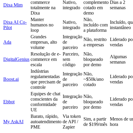
commerce
Nativo,
complemento
Dias a 2
Dixa Mim
totalmente na
integrado
cotado em
semanas
Dixa
demo
Manter
Não,
Dixa AI Co-
Nativo,
Incluído, qu
humanos no
incluído com
Pilot
integrado
instantâneo
loop
a plataforma
Grandes
Integração
Não, restrito
Liderado po
Ada
empresas, alto
de
a empresas
vendas
volume
parceiro
Resolução de e-
Parceiro,
Não,
Algumas
DigitalGenius
commerce em
sem
bloqueado
semanas
escala
código
por demo
Indústrias
Integração
Não,
regulamentadas
Liderado po
Boost.ai
de
~$50k/ano
que precisam de
vendas
parceiro
cotado
controle
Equipes de chat
Integração
Não,
conscientes da
Liderado po
Ebbot
de
bloqueado
conformidade
vendas
parceiro
por demo
UE
Barato, rápido,
Via token
Sim, a partir
Menos de u
My AskAI
autoatendimento
de API /
de $199/mês
hora
PME
Zapier