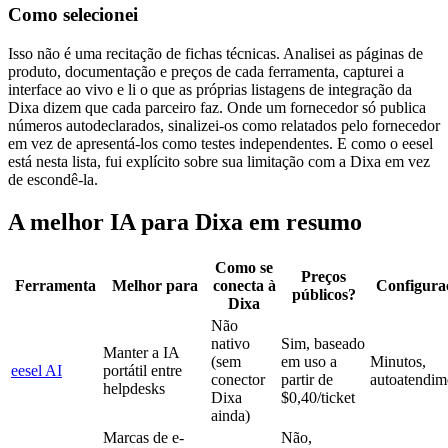
Como selecionei
Isso não é uma recitação de fichas técnicas. Analisei as páginas de
produto, documentação e preços de cada ferramenta, capturei a
interface ao vivo e li o que as próprias listagens de integração da
Dixa dizem que cada parceiro faz. Onde um fornecedor só publica
números autodeclarados, sinalizei-os como relatados pelo fornecedor
em vez de apresentá-los como testes independentes. E como o eesel
está nesta lista, fui explícito sobre sua limitação com a Dixa em vez
de escondê-la.
A melhor IA para Dixa em resumo
Como se
Preços
Ferramenta
Melhor para
conecta à
Configura
públicos?
Dixa
Não
nativo
Sim, baseado
Manter a IA
(sem
em uso a
Minutos,
eesel AI
portátil entre
conector
partir de
autoatendim
helpdesks
Dixa
$0,40/ticket
ainda)
Marcas de e-
Não,