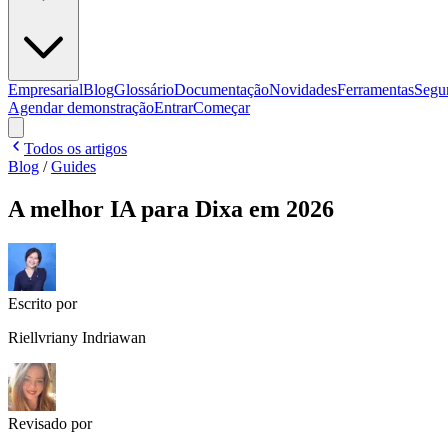
Empresarial
Blog
Glossário
Documentação
Novidades
Ferramentas
Segu
Agendar demonstração
Entrar
Começar
Todos os artigos
Blog
/
Guides
A melhor IA para Dixa em 2026
Escrito por
Riellvriany Indriawan
Revisado por