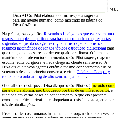
Dixa AI Co-Pilot elaborando uma resposta sugerida
para um agente humano, como mostrado na página do
Dixa Co-Pilot
Na prática, isso significa
Rascunhos Inteligentes que escrevem uma
resposta completa a partir de sua base de conhecimento, respostas
sugeridas enquanto os agentes digitam, marcação automática,
resumos instantâneos de longos tópicos e tradução bidirecional
para
que um agente possa responder em qualquer idioma. O humano
mantém o controle em todo momento: o Co-Pilot sugere, o agente
escolhe, edita ou ignora, e nada chega ao cliente sem revisão. A
Dixa diz que novos agentes obtêm o mesmo conhecimento que os
veteranos desde a primeira conversa, e cita a
Celebrate Company
reduzindo o onboarding de oito semanas para duas
.
O detalhe de destaque: a Dixa diz que o Co-Pilot está
incluído como
parte da plataforma, não bloqueado por trás de um nível superior
, e
funciona em várias bases de conhecimento, o que ela apresenta
como uma crítica a rivais que bloqueiam a assistência ao agente por
trás de atualizações.
Prós:
mantém os humanos firmemente no loop, incluído em vez de