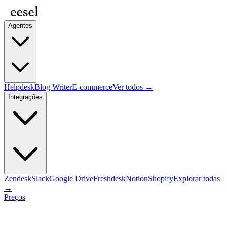
Agentes
Helpdesk
Blog Writer
E-commerce
Ver todos →
Integrações
Zendesk
Slack
Google Drive
Freshdesk
Notion
Shopify
Explorar todas
→
Preços