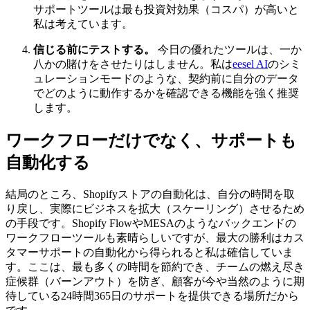
サポートツールは最も投資対効果（コスパ）が高いと
私は考えています。
信じる前にテストする。
今日の優れたツールは、一か
八かの賭けをさせたりはしません。私は
eesel AI
のシミ
ュレーションモードのような、契約前に自分のデータ
でどのように動作するかを確認できる機能を強く推奨
します。
ワークフローだけでなく、サポートも
自動化する
結局のところ、Shopifyストアの自動化は、自分の時間を取
り戻し、実際にビジネスを拡大（スケーリング）させるため
の手段です。Shopify FlowやMESAのようなバックエンドの
ワークフローツールも素晴らしいですが、最大の勝利はカス
タマーサポートの自動化から得られると私は確信していま
す。ここは、最も多くの時間を節約でき、チームの燃え尽き
症候群（バーンアウト）を防ぎ、顧客が今や当然のように期
待している24時間365日のサポートを提供できる場所だから