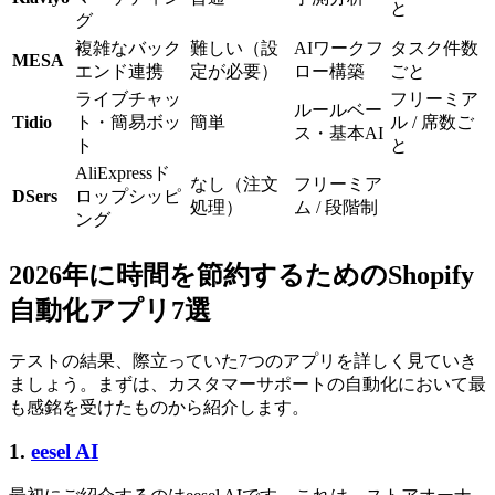
と
グ
複雑なバック
難しい（設
AIワークフ
タスク件数
MESA
エンド連携
定が必要）
ロー構築
ごと
ライブチャッ
フリーミア
ルールベー
Tidio
ト・簡易ボッ
簡単
ル / 席数ご
ス・基本AI
ト
と
AliExpressド
なし（注文
フリーミア
DSers
ロップシッピ
処理）
ム / 段階制
ング
2026年に時間を節約するためのShopify
自動化アプリ7選
テストの結果、際立っていた7つのアプリを詳しく見ていき
ましょう。まずは、カスタマーサポートの自動化において最
も感銘を受けたものから紹介します。
1.
eesel AI