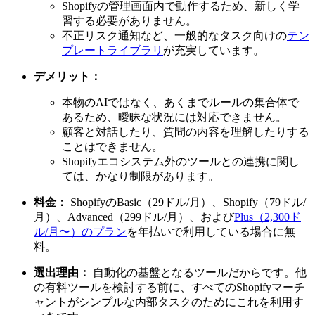
Shopifyの管理画面内で動作するため、新しく学
習する必要がありません。
不正リスク通知など、一般的なタスク向けの
テン
プレートライブラリ
が充実しています。
デメリット：
本物のAIではなく、あくまでルールの集合体で
あるため、曖昧な状況には対応できません。
顧客と対話したり、質問の内容を理解したりする
ことはできません。
Shopifyエコシステム外のツールとの連携に関し
ては、かなり制限があります。
料金：
ShopifyのBasic（29ドル/月）、Shopify（79ドル/
月）、Advanced（299ドル/月）、および
Plus（2,300ド
ル/月〜）のプラン
を年払いで利用している場合に無
料。
選出理由：
自動化の基盤となるツールだからです。他
の有料ツールを検討する前に、すべてのShopifyマーチ
ャントがシンプルな内部タスクのためにこれを利用す