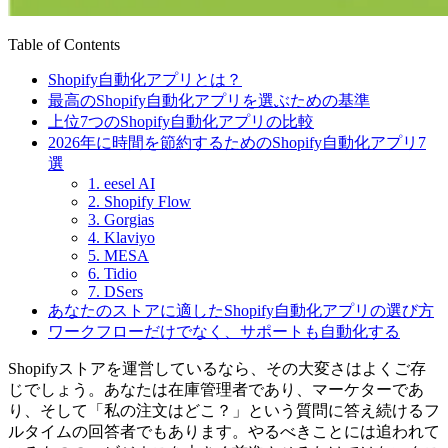
Table of Contents
Shopify自動化アプリとは？
最高のShopify自動化アプリを選ぶための基準
上位7つのShopify自動化アプリの比較
2026年に時間を節約するためのShopify自動化アプリ7
選
1. eesel AI
2. Shopify Flow
3. Gorgias
4. Klaviyo
5. MESA
6. Tidio
7. DSers
あなたのストアに適したShopify自動化アプリの選び方
ワークフローだけでなく、サポートも自動化する
Shopifyストアを運営しているなら、その大変さはよくご存
じでしょう。あなたは在庫管理者であり、マーケターであ
り、そして「私の注文はどこ？」という質問に答え続けるフ
ルタイムの回答者でもあります。やるべきことには追われて