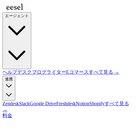
エージェント
ヘルプデスク
ブログライター
Eコマース
すべて見る →
連携
Zendesk
Slack
Google Drive
Freshdesk
Notion
Shopify
すべて見る
→
料金