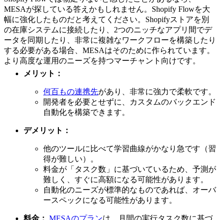
MESAが探している答えかもしれません。Shopify Flowを大
幅に強化したものだと考えてください。Shopifyストアを別
の在庫システムに接続したり、2つのニッチなアプリ間でデ
ータを同期したり、非常に複雑なワークフローを構築したり
する必要がある場合、MESAはそのために作られています。
より高度な運用のニーズを持つマーチャント向けです。
メリット：
何百もの連携先
があり、非常に強力で柔軟です。
開発者を必要とせずに、カスタムのバックエンド
自動化を構築できます。
デメリット：
他のツールに比べて学習曲線がかなり急です（習
得が難しい）。
料金が「タスク数」に基づいているため、予測が
難しく、すぐに高額になる可能性があります。
自動化のニーズが標準的なものであれば、オーバ
ースペックになる可能性があります。
料金：
MESAのプラン
は、月間の実行タスク数に基づ