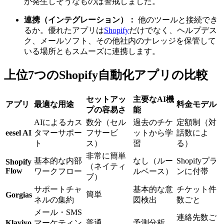
が発生しそうなものは警戒しました。
連携（インテグレーション）：
他のツールと接続でき
るか。優れたアプリは
Shopify
だけでなく、ヘルプデス
ク、メールソフト、その他社内のナレッジを保管して
いる場所ともスムーズに連携します。
上位7つのShopify自動化アプリの比較
セットアッ
主要なAI機
アプリ
最適な用途
料金モデル
プの容易さ
能
AIによるカス
数分（セル
過去のチケ
定額制（対
eesel AI
タマーサポー
フサービ
ットから学
話数によ
ト
ス）
習
る）
非常に簡単
基本的な内部
なし（ルー
Shopifyプラ
Shopify
（ネイティ
Flow
ワークフロー
ルベース）
ンに付帯
ブ）
サポートチャ
基本的な意
チケット件
簡単
Gorgias
ネルの集約
図検出
数ごと
メール・SMS
連絡先数ご
Klaviyo
マーケティン
普通
予測分析