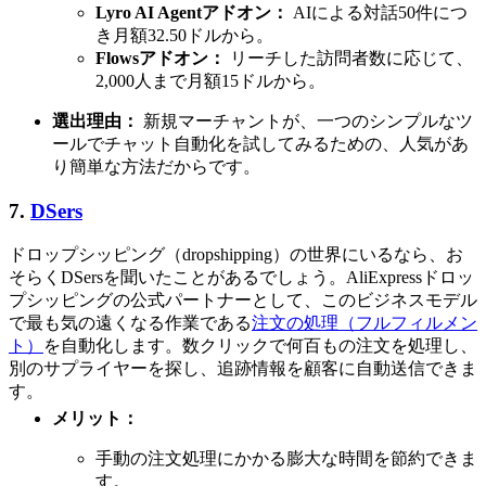
Lyro AI Agentアドオン：
AIによる対話50件につ
き月額32.50ドルから。
Flowsアドオン：
リーチした訪問者数に応じて、
2,000人まで月額15ドルから。
選出理由：
新規マーチャントが、一つのシンプルなツ
ールでチャット自動化を試してみるための、人気があ
り簡単な方法だからです。
7.
DSers
ドロップシッピング（dropshipping）の世界にいるなら、お
そらくDSersを聞いたことがあるでしょう。AliExpressドロッ
プシッピングの公式パートナーとして、このビジネスモデル
で最も気の遠くなる作業である
注文の処理（フルフィルメン
ト）
を自動化します。数クリックで何百もの注文を処理し、
別のサプライヤーを探し、追跡情報を顧客に自動送信できま
す。
メリット：
手動の注文処理にかかる膨大な時間を節約できま
す。