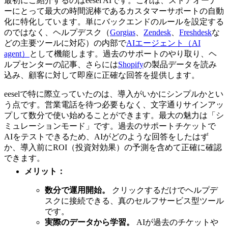
最初にご紹介するのはeesel AIです。これは、ストアオーナ
ーにとって最大の時間泥棒であるカスタマーサポートの自動
化に特化しています。単にバックエンドのルールを設定する
のではなく、ヘルプデスク（
Gorgias
、
Zendesk
、
Freshdesk
な
どの主要ツールに対応）の内部で
AIエージェント（AI
agent）
として機能します。過去のサポートのやり取り、ヘ
ルプセンターの記事、さらには
Shopify
の製品データを読み
込み、顧客に対して即座に正確な回答を提供します。
eeselで特に際立っていたのは、導入がいかにシンプルかとい
う点です。営業電話を待つ必要もなく、文字通りサインアッ
プして数分で使い始めることができます。最大の魅力は「シ
ミュレーションモード」です。過去のサポートチケットで
AIをテストできるため、AIがどのような回答をしたはず
か、導入前にROI（投資対効果）の予測を含めて正確に確認
できます。
メリット：
数分で運用開始。
クリックするだけでヘルプデ
スクに接続できる、真のセルフサービス型ツール
です。
実際のデータから学習。
AIが過去のチケットや