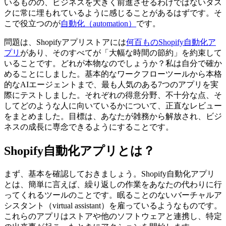
いるものの、ビジネスを大きく前進させるわけではないタス
クに常に埋もれているように感じることがあるはずです。そ
こで役立つのが
自動化（automation）
です。
問題は、Shopifyアプリストアには
何百ものShopify自動化ア
プリ
があり、そのすべてが「大幅な時間の節約」を約束して
いることです。どれが本物なのでしょうか？私は自分で確か
めることにしました。基本的なワークフローツールから本格
的なAIエージェントまで、最も人気のある7つのアプリを実
際にテストしました。それぞれの得意分野、不十分な点、そ
してどのような人に向いているかについて、正直なレビュー
をまとめました。目標は、あなたが雑務から解放され、ビジ
ネスの成長に専念できるようにすることです。
Shopify自動化アプリとは？
まず、基本を確認しておきましょう。Shopify自動化アプリ
とは、簡単に言えば、繰り返しの作業をあなたの代わりに行
ってくれるツールのことです。眠ることのないバーチャルア
シスタント（virtual assistant）を雇っているようなものです。
これらのアプリはストアや他のソフトウェアと連携し、特定