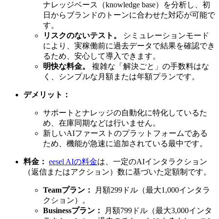
ナレッジベース（knowledge base）を分析し、初
日からブランドのトーンに合わせた対応が可能で
す。
リスクのないテスト。
シミュレーションモード
により、実稼働前に過去データで結果を確認でき
るため、安心して導入できます。
明快な料金。
複雑な「解決ごと」の手数料はな
く、シンプルな月額または年額プランです。
デメリット：
サポートとナレッジの自動化に特化しているた
め、在庫同期などは行いません。
新しいAIファーストのプラットフォームである
ため、機能が急速に追加されている最中です。
料金：
eesel AIの料金
は、一定のAIインタラクション
（返信またはアクション）数に基づいた定額制です。
Teamプラン：
月額299ドル（最大1,000インタラ
クション）。
Businessプラン：
月額799ドル（最大3,000インタ