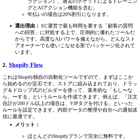
ラクション）、過去のチケットによるトレーニン
グとAIアクション機能を含む。
年払いの場合は20%割引になります。
選出理由：
EC運営で最も時間を要する「顧客の質問
への回答」に対処する上で、圧倒的に優れたツールだ
からです。高度なAIパワーを備えながら、どんなスト
アオーナーでも使いこなせる形でパッケージ化されて
います。
2.
Shopify Flow
これはShopify独自の自動化ツールですので、まずはここか
ら始めるのが定石です。ストアに組み込まれており、ドラッ
グ＆ドロップ式のビルダーを使って、基本的な「もし〜な
ら、〜する」というルールを作成できます。例えば、「注文
合計が200ドル以上の場合は、VIPタグを付ける」といった
ルールを設定できます。内部データの整理や自分への通知送
信に最適です。
メリット：
ほとんどのShopifyプランで完全に無料です。