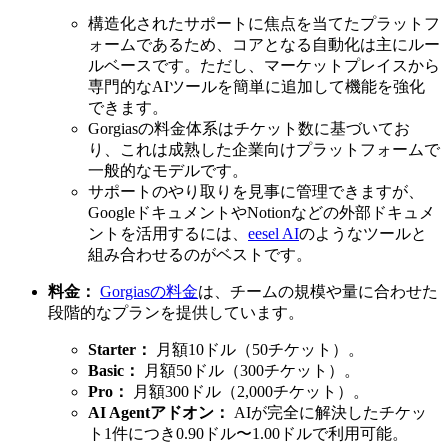
構造化されたサポートに焦点を当てたプラットフ
ォームであるため、コアとなる自動化は主にルー
ルベースです。ただし、マーケットプレイスから
専門的なAIツールを簡単に追加して機能を強化
できます。
Gorgiasの料金体系はチケット数に基づいてお
り、これは成熟した企業向けプラットフォームで
一般的なモデルです。
サポートのやり取りを見事に管理できますが、
GoogleドキュメントやNotionなどの外部ドキュメ
ントを活用するには、
eesel AI
のようなツールと
組み合わせるのがベストです。
料金：
Gorgiasの料金
は、チームの規模や量に合わせた
段階的なプランを提供しています。
Starter：
月額10ドル（50チケット）。
Basic：
月額50ドル（300チケット）。
Pro：
月額300ドル（2,000チケット）。
AI Agentアドオン：
AIが完全に解決したチケッ
ト1件につき0.90ドル〜1.00ドルで利用可能。