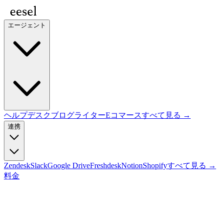
エージェント
ヘルプデスク
ブログライター
Eコマース
すべて見る →
連携
Zendesk
Slack
Google Drive
Freshdesk
Notion
Shopify
すべて見る →
料金