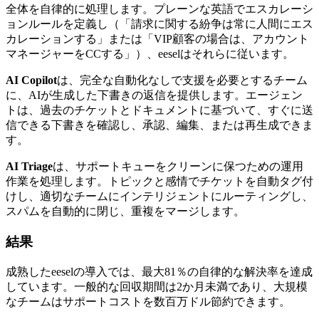
全体を自律的に処理します。プレーンな英語でエスカレーシ
ョンルールを定義し（「請求に関する紛争は常に人間にエス
カレーションする」または「VIP顧客の場合は、アカウント
マネージャーをCCする」）、eeselはそれらに従います。
AI Copilot
は、完全な自動化なしで支援を必要とするチーム
に、AIが生成した下書きの返信を提供します。エージェン
トは、過去のチケットとドキュメントに基づいて、すぐに送
信できる下書きを確認し、承認、編集、または再生成できま
す。
AI Triage
は、サポートキューをクリーンに保つための運用
作業を処理します。トピックと感情でチケットを自動タグ付
けし、適切なチームにインテリジェントにルーティングし、
スパムを自動的に閉じ、重複をマージします。
結果
成熟したeeselの導入では、最大81％の自律的な解決率を達成
しています。一般的な回収期間は2か月未満であり、大規模
なチームはサポートコストを数百万ドル節約できます。