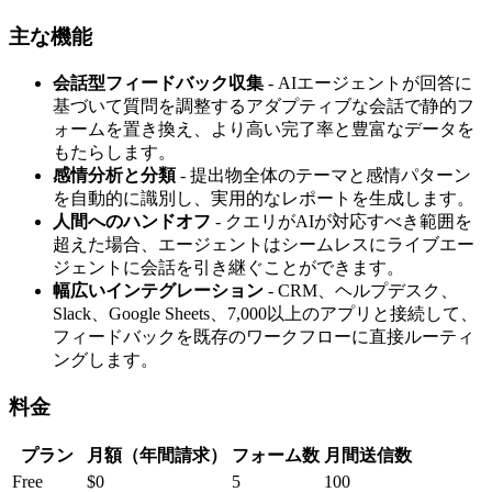
主な機能
会話型フィードバック収集
- AIエージェントが回答に
基づいて質問を調整するアダプティブな会話で静的フ
ォームを置き換え、より高い完了率と豊富なデータを
もたらします。
感情分析と分類
- 提出物全体のテーマと感情パターン
を自動的に識別し、実用的なレポートを生成します。
人間へのハンドオフ
- クエリがAIが対応すべき範囲を
超えた場合、エージェントはシームレスにライブエー
ジェントに会話を引き継ぐことができます。
幅広いインテグレーション
- CRM、ヘルプデスク、
Slack、Google Sheets、7,000以上のアプリと接続して、
フィードバックを既存のワークフローに直接ルーティ
ングします。
料金
プラン
月額（年間請求）
フォーム数
月間送信数
Free
$0
5
100