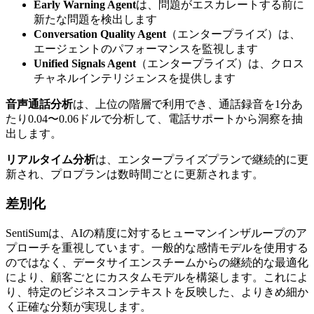
Early Warning Agent
は、問題がエスカレートする前に
新たな問題を検出します
Conversation Quality Agent
（エンタープライズ）は、
エージェントのパフォーマンスを監視します
Unified Signals Agent
（エンタープライズ）は、クロス
チャネルインテリジェンスを提供します
音声通話分析
は、上位の階層で利用でき、通話録音を1分あ
たり0.04〜0.06ドルで分析して、電話サポートから洞察を抽
出します。
リアルタイム分析
は、エンタープライズプランで継続的に更
新され、プロプランは数時間ごとに更新されます。
差別化
SentiSumは、AIの精度に対するヒューマンインザループのア
プローチを重視しています。一般的な感情モデルを使用する
のではなく、データサイエンスチームからの継続的な最適化
により、顧客ごとにカスタムモデルを構築します。これによ
り、特定のビジネスコンテキストを反映した、よりきめ細か
く正確な分類が実現します。