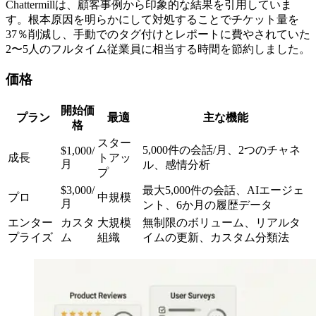
Chattermillは、顧客事例から印象的な結果を引用していま
す。根本原因を明らかにして対処することでチケット量を
37％削減し、手動でのタグ付けとレポートに費やされていた
2〜5人のフルタイム従業員に相当する時間を節約しました。
価格
開始価
プラン
最適
主な機能
格
スター
5,000件の会話/月、2つのチャネ
$1,000/
成長
トアッ
月
ル、感情分析
プ
$3,000/
最大5,000件の会話、AIエージェ
プロ
中規模
月
ント、6か月の履歴データ
エンター
カスタ
大規模
無制限のボリューム、リアルタ
プライズ
ム
組織
イムの更新、カスタム分類法