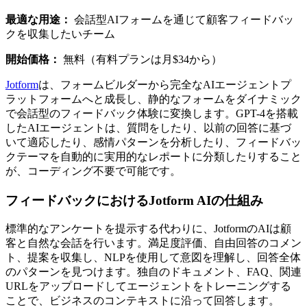
最適な用途：
会話型AIフォームを通じて顧客フィードバッ
クを収集したいチーム
開始価格：
無料（有料プランは月$34から）
Jotform
は、フォームビルダーから完全なAIエージェントプ
ラットフォームへと成長し、静的なフォームをダイナミック
で会話型のフィードバック体験に変換します。GPT-4を搭載
したAIエージェントは、質問をしたり、以前の回答に基づ
いて適応したり、感情パターンを分析したり、フィードバッ
クテーマを自動的に実用的なレポートに分類したりすること
が、コーディング不要で可能です。
フィードバックにおけるJotform AIの仕組み
標準的なアンケートを提示する代わりに、JotformのAIは顧
客と自然な会話を行います。満足度評価、自由回答のコメン
ト、提案を収集し、NLPを使用して意図を理解し、回答全体
のパターンを見つけます。独自のドキュメント、FAQ、関連
URLをアップロードしてエージェントをトレーニングする
ことで、ビジネスのコンテキストに沿って回答します。