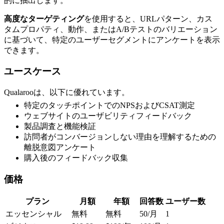
的に抽出します。
高度なターゲティング
を使用すると、URLパターン、カス
タムプロパティ、動作、またはA/Bテストのバリエーション
に基づいて、特定のユーザーセグメントにアンケートを表示
できます。
ユースケース
Qualarooは、以下に優れています。
特定のタッチポイントでのNPSおよびCSAT測定
ウェブサイトのユーザビリティフィードバック
製品調査と機能検証
訪問者がコンバージョンしない理由を理解するための
離脱意図アンケート
購入後のフィードバック収集
価格
プラン
月額
年額
回答数
ユーザー数
エッセンシャル
無料
無料
50/月
1