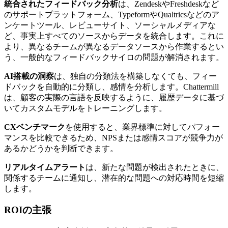
統合されたフィードバック分析
は、ZendeskやFreshdeskなど
のサポートプラットフォーム、TypeformやQualtricsなどのア
ンケートツール、レビューサイト、ソーシャルメディアな
ど、事実上すべてのソースからデータを統合します。これに
より、異なるチームが異なるデータソースから作業するとい
う、一般的なフィードバックサイロの問題が解消されます。
AI搭載の洞察
は、独自の分類法を構築しなくても、フィー
ドバックを自動的に分類し、感情を分析します。Chattermill
は、顧客の実際の言語を反映するように、履歴データに基づ
いてカスタムモデルをトレーニングします。
CXベンチマーク
を使用すると、業界標準に対してパフォー
マンスを比較できるため、NPSまたは感情スコアが競争力が
あるかどうかを判断できます。
リアルタイムアラート
は、新たな問題が検出されたときに、
関係するチームに通知し、潜在的な問題への対応時間を短縮
します。
ROIの主張