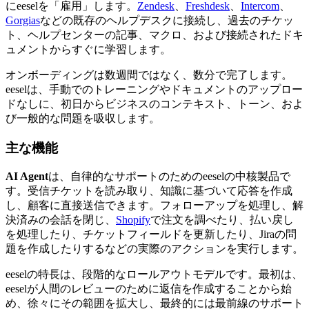
にeeselを「雇用」します。
Zendesk
、
Freshdesk
、
Intercom
、
Gorgias
などの既存のヘルプデスクに接続し、過去のチケッ
ト、ヘルプセンターの記事、マクロ、および接続されたドキ
ュメントからすぐに学習します。
オンボーディングは数週間ではなく、数分で完了します。
eeselは、手動でのトレーニングやドキュメントのアップロー
ドなしに、初日からビジネスのコンテキスト、トーン、およ
び一般的な問題を吸収します。
主な機能
AI Agent
は、自律的なサポートのためのeeselの中核製品で
す。受信チケットを読み取り、知識に基づいて応答を作成
し、顧客に直接送信できます。フォローアップを処理し、解
決済みの会話を閉じ、
Shopify
で注文を調べたり、払い戻し
を処理したり、チケットフィールドを更新したり、Jiraの問
題を作成したりするなどの実際のアクションを実行します。
eeselの特長は、段階的なロールアウトモデルです。最初は、
eeselが人間のレビューのために返信を作成することから始
め、徐々にその範囲を拡大し、最終的には最前線のサポート