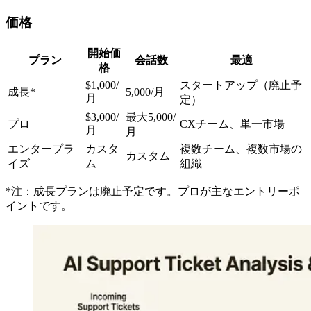
価格
開始価
プラン
会話数
最適
格
$1,000/
スタートアップ（廃止予
成長*
5,000/月
月
定）
$3,000/
最大5,000/
プロ
CXチーム、単一市場
月
月
エンタープラ
カスタ
複数チーム、複数市場の
カスタム
イズ
ム
組織
*注：成長プランは廃止予定です。プロが主なエントリーポ
イントです。