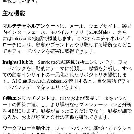
重視しています。
主な機能
マルチチャネルアンケート
は、メール、ウェブサイト、製品
内インターフェース、モバイルアプリ（SDK経由）、さら
にはIntercomの会話で機能します。このオムニチャネルアプ
ローチにより、顧客がブランドとやり取りする場所ならどこ
でもフィードバックを確実に取得できます。
Insights Hub
は、SurvicateのAI搭載分析エンジンです。フィ
ードバックを自動的にテーマに分類し、感情を分析し、すべ
ての顧客インサイトの一元化されたリポジトリを提供しま
す。AI Chat Research Assistantを使用すると、自然言語でフィ
ードバックデータをクエリできます。
自動エンリッチメント
は、CRMおよび製品データをアンケ
ートの回答に追加し、より詳細なセグメンテーションと分析
を可能にします。顧客が言ったことだけでなく、顧客が誰で
あるか、および顧客と会社の関係を確認できます。
ワークフロー自動化
は、フィードバックに基づいてアクショ