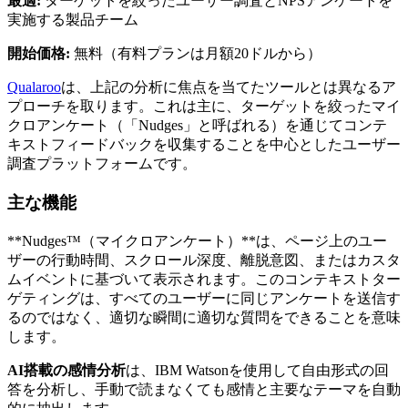
最適:
ターゲットを絞ったユーザー調査とNPSアンケートを
実施する製品チーム
開始価格:
無料（有料プランは月額20ドルから）
Qualaroo
は、上記の分析に焦点を当てたツールとは異なるア
プローチを取ります。これは主に、ターゲットを絞ったマイ
クロアンケート（「Nudges」と呼ばれる）を通じてコンテ
キストフィードバックを収集することを中心としたユーザー
調査プラットフォームです。
主な機能
**Nudges™（マイクロアンケート）**は、ページ上のユー
ザーの行動時間、スクロール深度、離脱意図、またはカスタ
ムイベントに基づいて表示されます。このコンテキストター
ゲティングは、すべてのユーザーに同じアンケートを送信す
るのではなく、適切な瞬間に適切な質問をできることを意味
します。
AI搭載の感情分析
は、IBM Watsonを使用して自由形式の回
答を分析し、手動で読まなくても感情と主要なテーマを自動