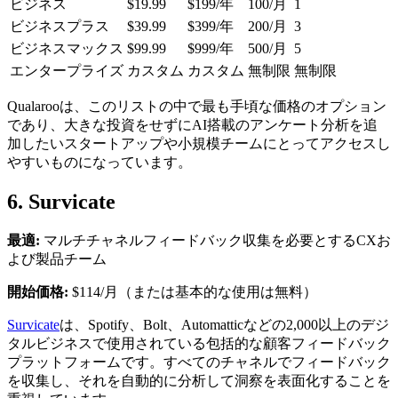
ビジネス
$19.99
$199/年
100/月
1
ビジネスプラス
$39.99
$399/年
200/月
3
ビジネスマックス
$99.99
$999/年
500/月
5
エンタープライズ
カスタム
カスタム
無制限
無制限
Qualarooは、このリストの中で最も手頃な価格のオプション
であり、大きな投資をせずにAI搭載のアンケート分析を追
加したいスタートアップや小規模チームにとってアクセスし
やすいものになっています。
6. Survicate
最適:
マルチチャネルフィードバック収集を必要とするCXお
よび製品チーム
開始価格:
$114/月（または基本的な使用は無料）
Survicate
は、Spotify、Bolt、Automatticなどの2,000以上のデジ
タルビジネスで使用されている包括的な顧客フィードバック
プラットフォームです。すべてのチャネルでフィードバック
を収集し、それを自動的に分析して洞察を表面化することを