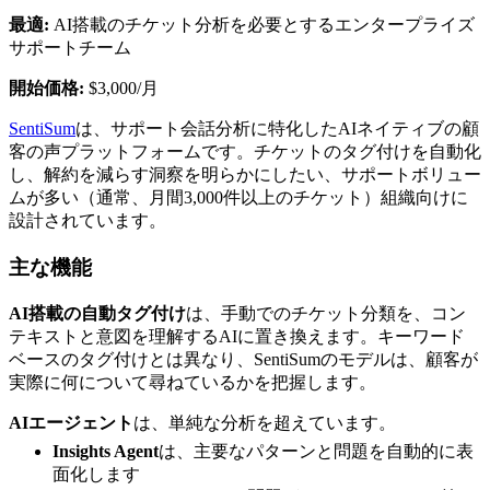
最適:
AI搭載のチケット分析を必要とするエンタープライズ
サポートチーム
開始価格:
$3,000/月
SentiSum
は、サポート会話分析に特化したAIネイティブの顧
客の声プラットフォームです。チケットのタグ付けを自動化
し、解約を減らす洞察を明らかにしたい、サポートボリュー
ムが多い（通常、月間3,000件以上のチケット）組織向けに
設計されています。
主な機能
AI搭載の自動タグ付け
は、手動でのチケット分類を、コン
テキストと意図を理解するAIに置き換えます。キーワード
ベースのタグ付けとは異なり、SentiSumのモデルは、顧客が
実際に何について尋ねているかを把握します。
AIエージェント
は、単純な分析を超えています。
Insights Agent
は、主要なパターンと問題を自動的に表
面化します