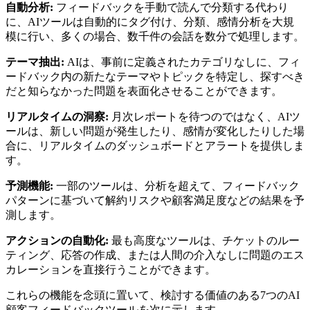
自動分析:
フィードバックを手動で読んで分類する代わり
に、AIツールは自動的にタグ付け、分類、感情分析を大規
模に行い、多くの場合、数千件の会話を数分で処理します。
テーマ抽出:
AIは、事前に定義されたカテゴリなしに、フィ
ードバック内の新たなテーマやトピックを特定し、探すべき
だと知らなかった問題を表面化させることができます。
リアルタイムの洞察:
月次レポートを待つのではなく、AIツ
ールは、新しい問題が発生したり、感情が変化したりした場
合に、リアルタイムのダッシュボードとアラートを提供しま
す。
予測機能:
一部のツールは、分析を超えて、フィードバック
パターンに基づいて解約リスクや顧客満足度などの結果を予
測します。
アクションの自動化:
最も高度なツールは、チケットのルー
ティング、応答の作成、または人間の介入なしに問題のエス
カレーションを直接行うことができます。
これらの機能を念頭に置いて、検討する価値のある7つのAI
顧客フィードバックツールを次に示します。