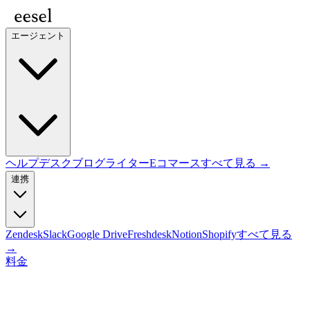
エージェント
ヘルプデスク
ブログライター
Eコマース
すべて見る →
連携
Zendesk
Slack
Google Drive
Freshdesk
Notion
Shopify
すべて見る
→
料金