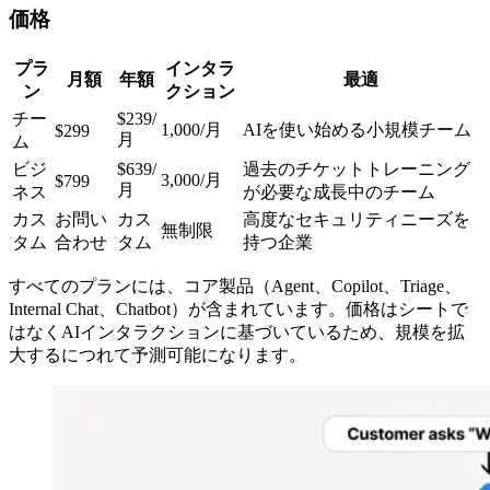
価格
プラ
インタラ
月額
年額
最適
ン
クション
チー
$239/
1,000/月
AIを使い始める小規模チーム
$299
月
ム
ビジ
$639/
過去のチケットトレーニング
3,000/月
$799
月
ネス
が必要な成長中のチーム
カス
お問い
カス
高度なセキュリティニーズを
無制限
タム
合わせ
タム
持つ企業
すべてのプランには、コア製品（Agent、Copilot、Triage、
Internal Chat、Chatbot）が含まれています。価格はシートで
はなくAIインタラクションに基づいているため、規模を拡
大するにつれて予測可能になります。