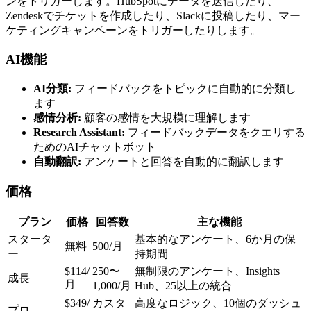
ンをトリガーします。HubSpotにデータを送信したり、
Zendeskでチケットを作成したり、Slackに投稿したり、マー
ケティングキャンペーンをトリガーしたりします。
AI機能
AI分類:
フィードバックをトピックに自動的に分類し
ます
感情分析:
顧客の感情を大規模に理解します
Research Assistant:
フィードバックデータをクエリする
ためのAIチャットボット
自動翻訳:
アンケートと回答を自動的に翻訳します
価格
プラン
価格
回答数
主な機能
スタータ
基本的なアンケート、6か月の保
無料
500/月
ー
持期間
$114/
250〜
無制限のアンケート、Insights
成長
月
1,000/月
Hub、25以上の統合
$349/
カスタ
高度なロジック、10個のダッシュ
プロ