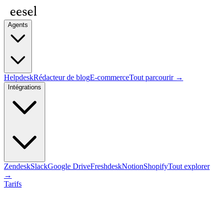
Agents
Helpdesk
Rédacteur de blog
E-commerce
Tout parcourir →
Intégrations
Zendesk
Slack
Google Drive
Freshdesk
Notion
Shopify
Tout explorer
→
Tarifs