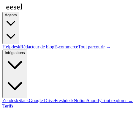
Agents
Helpdesk
Rédacteur de blog
E-commerce
Tout parcourir →
Intégrations
Zendesk
Slack
Google Drive
Freshdesk
Notion
Shopify
Tout explorer →
Tarifs