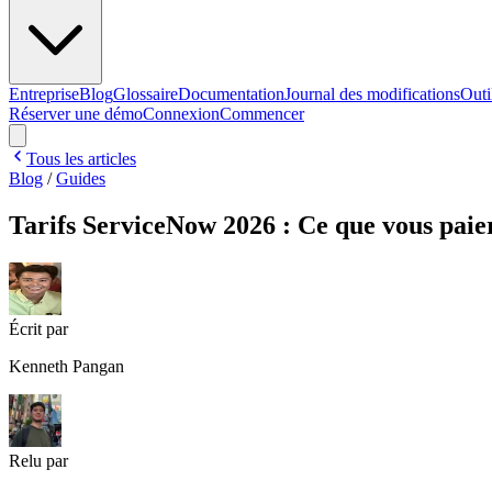
Entreprise
Blog
Glossaire
Documentation
Journal des modifications
Outi
Réserver une démo
Connexion
Commencer
Tous les articles
Blog
/
Guides
Tarifs ServiceNow 2026 : Ce que vous paie
Écrit par
Kenneth Pangan
Relu par