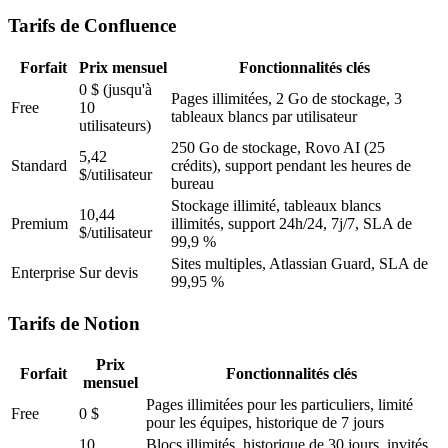
Tarifs de Confluence
Forfait
Prix mensuel
Fonctionnalités clés
0 $ (jusqu'à
Pages illimitées, 2 Go de stockage, 3
Free
10
tableaux blancs par utilisateur
utilisateurs)
250 Go de stockage, Rovo AI (25
5,42
Standard
crédits), support pendant les heures de
$/utilisateur
bureau
Stockage illimité, tableaux blancs
10,44
Premium
illimités, support 24h/24, 7j/7, SLA de
$/utilisateur
99,9 %
Sites multiples, Atlassian Guard, SLA de
Enterprise
Sur devis
99,95 %
Tarifs de Notion
Prix
Forfait
Fonctionnalités clés
mensuel
Pages illimitées pour les particuliers, limité
Free
0 $
pour les équipes, historique de 7 jours
10
Blocs illimités, historique de 30 jours, invités