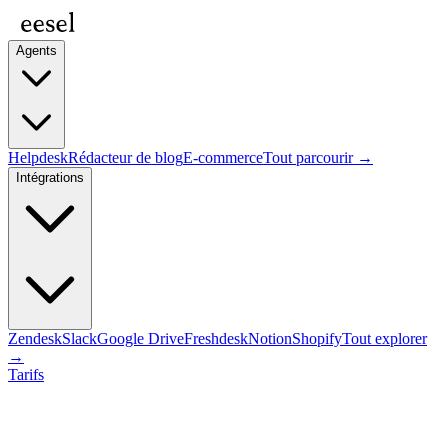
Agents
Helpdesk
Rédacteur de blog
E-commerce
Tout parcourir →
Intégrations
Zendesk
Slack
Google Drive
Freshdesk
Notion
Shopify
Tout explorer
→
Tarifs