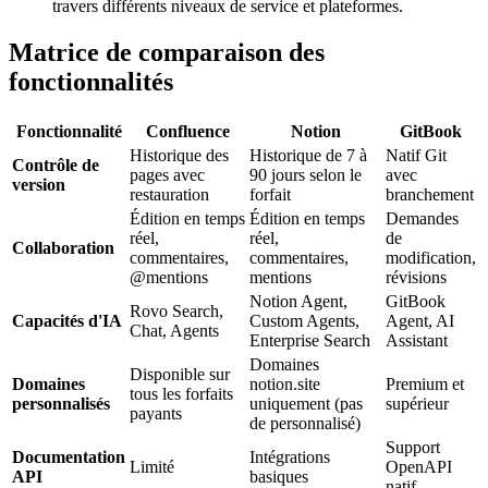
travers différents niveaux de service et plateformes.
Matrice de comparaison des
fonctionnalités
Fonctionnalité
Confluence
Notion
GitBook
Historique des
Historique de 7 à
Natif Git
Contrôle de
pages avec
90 jours selon le
avec
version
restauration
forfait
branchement
Édition en temps
Édition en temps
Demandes
réel,
réel,
de
Collaboration
commentaires,
commentaires,
modification,
@mentions
mentions
révisions
Notion Agent,
GitBook
Rovo Search,
Capacités d'IA
Custom Agents,
Agent, AI
Chat, Agents
Enterprise Search
Assistant
Domaines
Disponible sur
Domaines
notion.site
Premium et
tous les forfaits
personnalisés
uniquement (pas
supérieur
payants
de personnalisé)
Support
Documentation
Intégrations
Limité
OpenAPI
API
basiques
natif