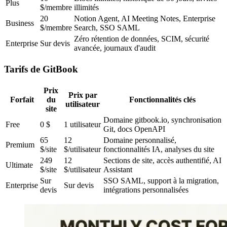
Plus
$/membre
illimités
20
Notion Agent, AI Meeting Notes, Enterprise
Business
$/membre
Search, SSO SAML
Zéro rétention de données, SCIM, sécurité
Enterprise
Sur devis
avancée, journaux d'audit
Tarifs de GitBook
Prix
Prix par
Forfait
du
Fonctionnalités clés
utilisateur
site
Domaine gitbook.io, synchronisation
Free
0 $
1 utilisateur
Git, docs OpenAPI
65
12
Domaine personnalisé,
Premium
$/site
$/utilisateur
fonctionnalités IA, analyses du site
249
12
Sections de site, accès authentifié, AI
Ultimate
$/site
$/utilisateur
Assistant
Sur
SSO SAML, support à la migration,
Enterprise
Sur devis
devis
intégrations personnalisées