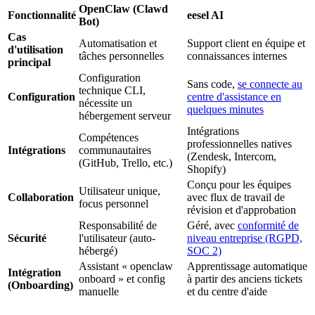
OpenClaw (Clawd
Fonctionnalité
eesel AI
Bot)
Cas
Automatisation et
Support client en équipe et
d'utilisation
tâches personnelles
connaissances internes
principal
Configuration
Sans code,
se connecte au
technique CLI,
Configuration
centre d'assistance en
nécessite un
quelques minutes
hébergement serveur
Intégrations
Compétences
professionnelles natives
Intégrations
communautaires
(Zendesk, Intercom,
(GitHub, Trello, etc.)
Shopify)
Conçu pour les équipes
Utilisateur unique,
Collaboration
avec flux de travail de
focus personnel
révision et d'approbation
Responsabilité de
Géré, avec
conformité de
Sécurité
l'utilisateur (auto-
niveau entreprise (RGPD,
hébergé)
SOC 2)
Assistant « openclaw
Apprentissage automatique
Intégration
onboard » et config
à partir des anciens tickets
(Onboarding)
manuelle
et du centre d'aide