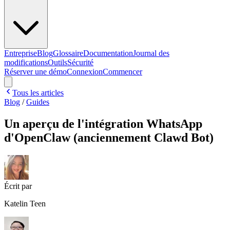
Entreprise
Blog
Glossaire
Documentation
Journal des
modifications
Outils
Sécurité
Réserver une démo
Connexion
Commencer
Tous les articles
Blog
/
Guides
Un aperçu de l'intégration WhatsApp
d'OpenClaw (anciennement Clawd Bot)
Écrit par
Katelin Teen