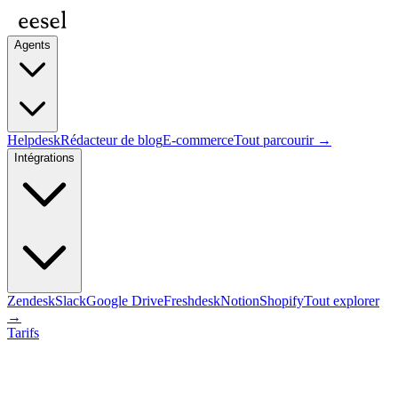
Agents
Helpdesk
Rédacteur de blog
E-commerce
Tout parcourir →
Intégrations
Zendesk
Slack
Google Drive
Freshdesk
Notion
Shopify
Tout explorer
→
Tarifs