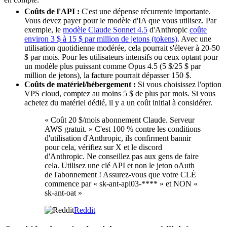
Coûts de l'API :
C'est une dépense récurrente importante.
Vous devez payer pour le modèle d'IA que vous utilisez. Par
exemple, le
modèle Claude Sonnet 4.5
d'Anthropic
coûte
environ 3 $ à 15 $ par million de jetons (tokens)
. Avec une
utilisation quotidienne modérée, cela pourrait s'élever à 20-50
$ par mois. Pour les utilisateurs intensifs ou ceux optant pour
un modèle plus puissant comme Opus 4.5 (5 $/25 $ par
million de jetons), la facture pourrait dépasser 150 $.
Coûts de matériel/hébergement :
Si vous choisissez l'option
VPS cloud, comptez au moins 5 $ de plus par mois. Si vous
achetez du matériel dédié, il y a un coût initial à considérer.
« Coût 20 $/mois abonnement Claude. Serveur
AWS gratuit. » C'est 100 % contre les conditions
d'utilisation d'Anthropic, ils confirment bannir
pour cela, vérifiez sur X et le discord
d'Anthropic. Ne conseillez pas aux gens de faire
cela. Utilisez une clé API et non le jeton oAuth
de l'abonnement ! Assurez-vous que votre CLÉ
commence par « sk-ant-api03-**** » et NON «
sk-ant-oat »
Reddit