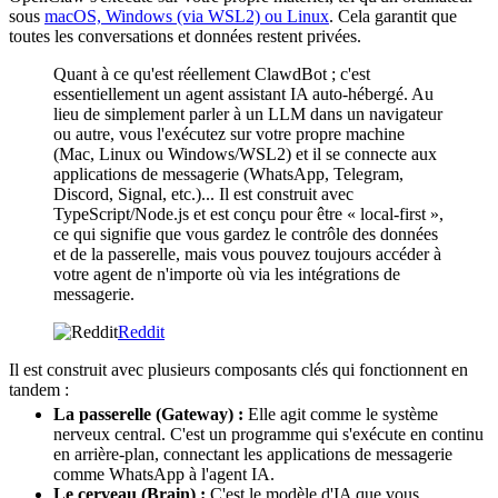
sous
macOS, Windows (via WSL2) ou Linux
. Cela garantit que
toutes les conversations et données restent privées.
Quant à ce qu'est réellement ClawdBot ; c'est
essentiellement un agent assistant IA auto-hébergé. Au
lieu de simplement parler à un LLM dans un navigateur
ou autre, vous l'exécutez sur votre propre machine
(Mac, Linux ou Windows/WSL2) et il se connecte aux
applications de messagerie (WhatsApp, Telegram,
Discord, Signal, etc.)... Il est construit avec
TypeScript/Node.js et est conçu pour être « local-first »,
ce qui signifie que vous gardez le contrôle des données
et de la passerelle, mais vous pouvez toujours accéder à
votre agent de n'importe où via les intégrations de
messagerie.
Reddit
Il est construit avec plusieurs composants clés qui fonctionnent en
tandem :
La passerelle (Gateway) :
Elle agit comme le système
nerveux central. C'est un programme qui s'exécute en continu
en arrière-plan, connectant les applications de messagerie
comme WhatsApp à l'agent IA.
Le cerveau (Brain) :
C'est le modèle d'IA que vous