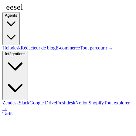
Agents
Helpdesk
Rédacteur de blog
E-commerce
Tout parcourir →
Intégrations
Zendesk
Slack
Google Drive
Freshdesk
Notion
Shopify
Tout explorer
→
Tarifs