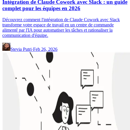
Intégration de Claude Cowork avec Slack : un guide
complet pour les équipes en 2026
Découvrez comment l'intégration de Claude Cowork avec Slack
transforme votre espace de travail en un centre de commande
alimenté par l'IA pour automatiser les tâches et rationaliser la
communication d'équipe.
Stevia Putri
·
Feb 26, 2026