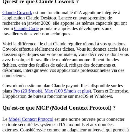
Qu'est-ce que Claude Cowork ?
Claude Cowork
est une fonctionnalité d'IA agentique intégrée à
l'application Claude Desktop. Lancée en avant-première de
recherche en janvier 2026, elle apporte les mêmes capacités qui ont
rendu
Claude Code
populaire auprès des développeurs aux
travailleurs du savoir non techniques.
Voici la différence : le chat Claude régulier répond à vos questions.
Cowork effectue réellement des tâches. Vous lui donnez accès à des
dossiers spécifiques sur votre ordinateur, vous décrivez ce dont vous
avez besoin, et il travaille de manière autonome. Il peut lire des
fichiers, créer des feuilles de calcul, rédiger des documents et,
désormais, interagir avec vos applications professionnelles via des
connecteurs.
Cowork nécessite un plan Claude payant. Il est disponible sur les
plans
Pro (20 $/mois)
,
Max (100 $/mois et plus)
, Team et Enterprise.
L'application de bureau fonctionne sur macOS et Windows.
Qu'est-ce que MCP (Model Context Protocol) ?
Le
Model Context Protocol
est une norme ouverte pour connecter
en toute sécurité les systèmes d'IA aux outils et aux données
externes. Considérez-le comme un adaptateur universel qui permet à