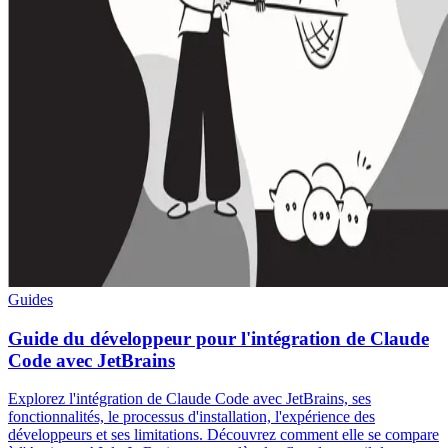
Guides
Guide du développeur pour l'intégration de Claude
Code avec JetBrains
Explorez l'intégration de Claude Code avec JetBrains, ses
fonctionnalités, le processus d'installation, l'expérience des
développeurs et ses limitations. Découvrez comment elle se compare