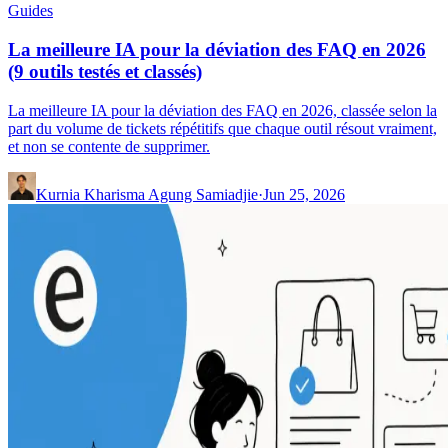
Guides
La meilleure IA pour la déviation des FAQ en 2026
(9 outils testés et classés)
La meilleure IA pour la déviation des FAQ en 2026, classée selon la
part du volume de tickets répétitifs que chaque outil résout vraiment,
et non se contente de supprimer.
Kurnia Kharisma Agung Samiadjie
·
Jun 25, 2026