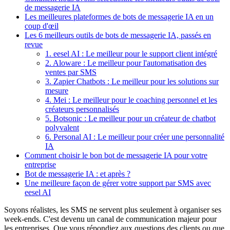
de messagerie IA
Les meilleures plateformes de bots de messagerie IA en un
coup d'œil
Les 6 meilleurs outils de bots de messagerie IA, passés en
revue
1. eesel AI : Le meilleur pour le support client intégré
2. Aloware : Le meilleur pour l'automatisation des
ventes par SMS
3. Zapier Chatbots : Le meilleur pour les solutions sur
mesure
4. Mei : Le meilleur pour le coaching personnel et les
créateurs personnalisés
5. Botsonic : Le meilleur pour un créateur de chatbot
polyvalent
6. Personal AI : Le meilleur pour créer une personnalité
IA
Comment choisir le bon bot de messagerie IA pour votre
entreprise
Bot de messagerie IA : et après ?
Une meilleure façon de gérer votre support par SMS avec
eesel AI
Soyons réalistes, les SMS ne servent plus seulement à organiser ses
week-ends. C'est devenu un canal de communication majeur pour
les entreprises. Que vous répondiez aux questions des clients ou que