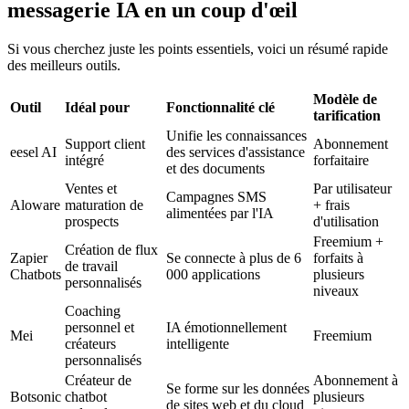
messagerie IA en un coup d'œil
Si vous cherchez juste les points essentiels, voici un résumé rapide
des meilleurs outils.
Modèle de
Outil
Idéal pour
Fonctionnalité clé
tarification
Unifie les connaissances
Support client
Abonnement
eesel AI
des services d'assistance
intégré
forfaitaire
et des documents
Ventes et
Par utilisateur
Campagnes SMS
Aloware
maturation de
+ frais
alimentées par l'IA
prospects
d'utilisation
Freemium +
Création de flux
Zapier
Se connecte à plus de 6
forfaits à
de travail
Chatbots
000 applications
plusieurs
personnalisés
niveaux
Coaching
personnel et
IA émotionnellement
Mei
Freemium
créateurs
intelligente
personnalisés
Créateur de
Abonnement à
Se forme sur les données
Botsonic
chatbot
plusieurs
de sites web et du cloud