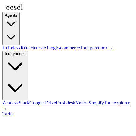
Agents
Helpdesk
Rédacteur de blog
E-commerce
Tout parcourir →
Intégrations
Zendesk
Slack
Google Drive
Freshdesk
Notion
Shopify
Tout explorer
→
Tarifs