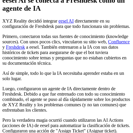
eesel AI se conecta a Freshdesk como un
agente de IA
XYZ Reality decidió integrar
eesel AI
directamente en su
configuración de Freshdesk para que todo funcionara sin problemas.
Primero, conectaron todas sus fuentes de conocimiento (knowledge
sources). Con unos pocos clics, vincularon su sitio web,
Confluence
y
Freshdesk
a eesel. También entrenaron a la IA con sus datos
históricos de tickets para asegurarse de que el bot tuviera
conocimiento sobre temas y preguntas que no estaban cubiertos en
su documentación técnica.
Así de simple, todo lo que la IA necesitaba aprender estaba en un
solo lugar.
Luego, configuraron un agente de IA directamente dentro de
Freshdesk. Debido a que fue entrenado con todo su conocimiento
combinado, el agente se puso al día rápidamente sobre los productos
de XYZ Reality y los problemas comunes (y no tan comunes) que
enfrentaban los clientes.
Pero la verdadera magia ocurrió cuando utilizaron las AI Actions
(acciones de IA) de eesel para automatizar la clasificación de tickets.
Configuraron una acción de "Assign Ticket" (Asignar ticket).