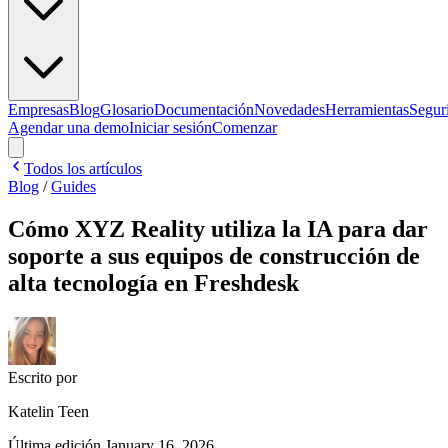
Empresas
Blog
Glosario
Documentación
Novedades
Herramientas
Segur
Agendar una demo
Iniciar sesión
Comenzar
Todos los artículos
Blog
/
Guides
Cómo XYZ Reality utiliza la IA para dar
soporte a sus equipos de construcción de
alta tecnología en Freshdesk
Escrito por
Katelin Teen
Última edición
January 16, 2026