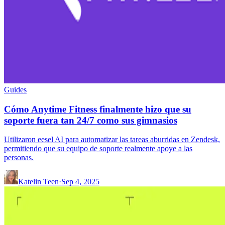
Guides
Cómo Anytime Fitness finalmente hizo que su
soporte fuera tan 24/7 como sus gimnasios
Utilizaron eesel AI para automatizar las tareas aburridas en Zendesk,
permitiendo que su equipo de soporte realmente apoye a las
personas.
Katelin Teen
·
Sep 4, 2025