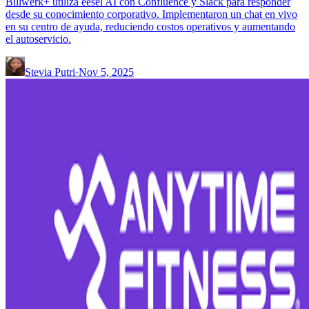
Billwerk+ utiliza eesel AI con Confluence y Slack para responder
desde su conocimiento corporativo. Implementaron un chat en vivo
en su centro de ayuda, reduciendo costos operativos y aumentando
el autoservicio.
Stevia Putri
·
Nov 5, 2025