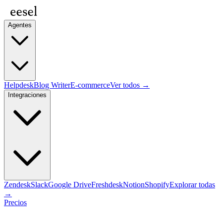
Agentes
Helpdesk
Blog Writer
E-commerce
Ver todos →
Integraciones
Zendesk
Slack
Google Drive
Freshdesk
Notion
Shopify
Explorar todas
→
Precios