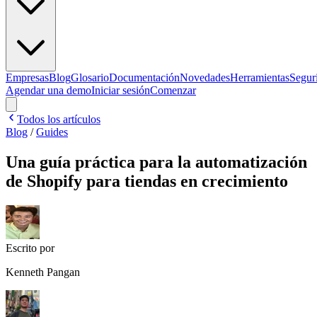
Empresas
Blog
Glosario
Documentación
Novedades
Herramientas
Segur
Agendar una demo
Iniciar sesión
Comenzar
Todos los artículos
Blog
/
Guides
Una guía práctica para la automatización
de Shopify para tiendas en crecimiento
Escrito por
Kenneth Pangan