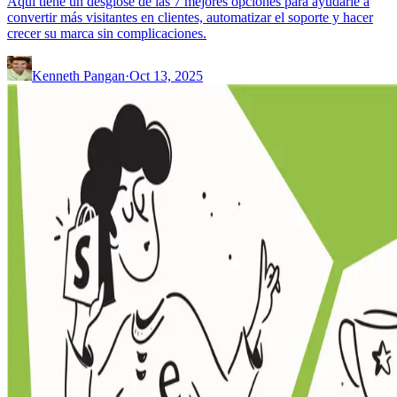
Aquí tiene un desglose de las 7 mejores opciones para ayudarle a
convertir más visitantes en clientes, automatizar el soporte y hacer
crecer su marca sin complicaciones.
Kenneth Pangan
·
Oct 13, 2025