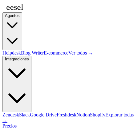
Agentes
Helpdesk
Blog Writer
E-commerce
Ver todos →
Integraciones
Zendesk
Slack
Google Drive
Freshdesk
Notion
Shopify
Explorar todas
→
Precios