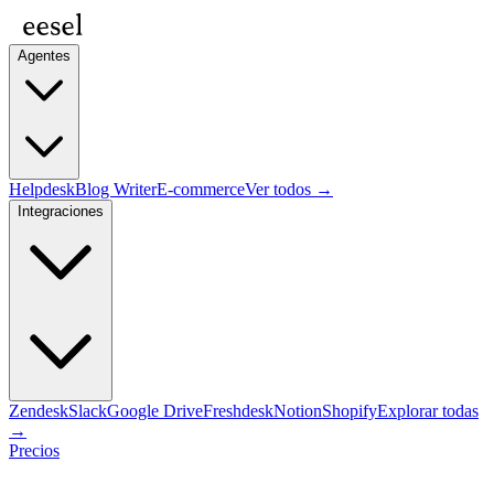
Agentes
Helpdesk
Blog Writer
E-commerce
Ver todos →
Integraciones
Zendesk
Slack
Google Drive
Freshdesk
Notion
Shopify
Explorar todas
→
Precios