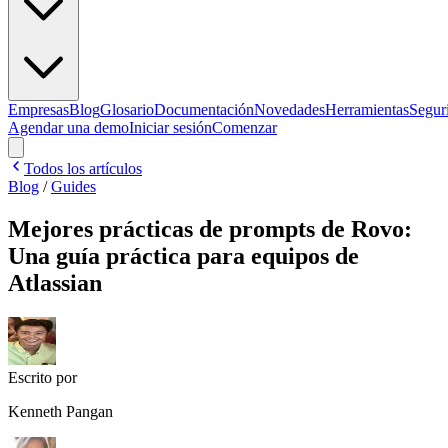
Empresas
Blog
Glosario
Documentación
Novedades
Herramientas
Segur
Agendar una demo
Iniciar sesión
Comenzar
Todos los artículos
Blog
/
Guides
Mejores prácticas de prompts de Rovo:
Una guía práctica para equipos de
Atlassian
Escrito por
Kenneth Pangan