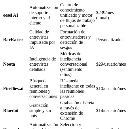
Centro de
Automatización
conocimiento
de soporte
$239/mes
eesel AI
unificado y motor
interno y al
(anual)
de flujos de trabajo
cliente
personalizable
Calidad de
Formación de
entrevistas
entrevistadores y
BarRaiser
Personalizado
impulsada por
detección de
IA
sesgos
Métricas de
Inteligencia de
inteligencia
Noota
entrevistas
conversacional
$29/usuario/mes
detallada
(sentimiento,
ratios)
Búsqueda
Búsqueda
general en
inteligente en todas
Fireflies.ai
$10/usuario/mes
reuniones y
las reuniones
conversaciones
pasadas
Grabación discreta
Grabación
a través de
Bluedot
simple y sin
$14/usuario/mes
extensión de
bots
Chrome
Automatización
Selección y