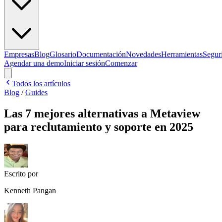
Empresas
Blog
Glosario
Documentación
Novedades
Herramientas
Segur
Agendar una demo
Iniciar sesión
Comenzar
Todos los artículos
Blog
/
Guides
Las 7 mejores alternativas a Metaview
para reclutamiento y soporte en 2025
Escrito por
Kenneth Pangan