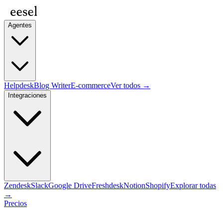
Agentes
Helpdesk
Blog Writer
E-commerce
Ver todos →
Integraciones
Zendesk
Slack
Google Drive
Freshdesk
Notion
Shopify
Explorar todas
→
Precios