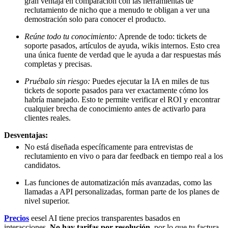
gran ventaja en comparación con las herramientas de
reclutamiento de nicho que a menudo te obligan a ver una
demostración solo para conocer el producto.
Reúne todo tu conocimiento:
Aprende de todo: tickets de
soporte pasados, artículos de ayuda, wikis internos. Esto crea
una única fuente de verdad que le ayuda a dar respuestas más
completas y precisas.
Pruébalo sin riesgo:
Puedes ejecutar la IA en miles de tus
tickets de soporte pasados para ver exactamente cómo los
habría manejado. Esto te permite verificar el ROI y encontrar
cualquier brecha de conocimiento antes de activarlo para
clientes reales.
Desventajas:
No está diseñada específicamente para entrevistas de
reclutamiento en vivo o para dar feedback en tiempo real a los
candidatos.
Las funciones de automatización más avanzadas, como las
llamadas a API personalizadas, forman parte de los planes de
nivel superior.
Precios
eesel AI tiene precios transparentes basados en
interacciones.
No hay tarifas por resolución
, por lo que tu factura