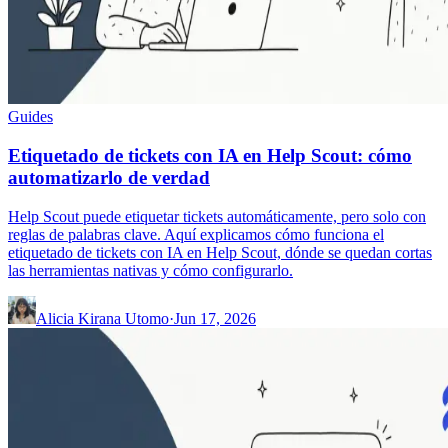
Guides
Etiquetado de tickets con IA en Help Scout: cómo
automatizarlo de verdad
Help Scout puede etiquetar tickets automáticamente, pero solo con
reglas de palabras clave. Aquí explicamos cómo funciona el
etiquetado de tickets con IA en Help Scout, dónde se quedan cortas
las herramientas nativas y cómo configurarlo.
Alicia Kirana Utomo
·
Jun 17, 2026