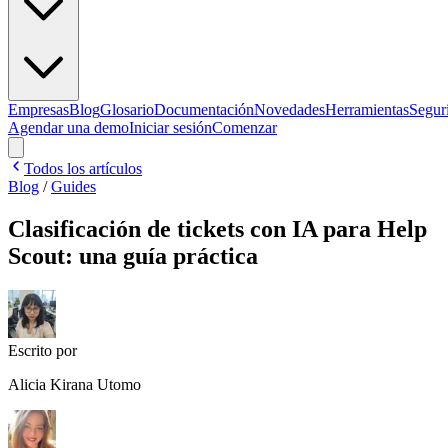
Empresas
Blog
Glosario
Documentación
Novedades
Herramientas
Segur
Agendar una demo
Iniciar sesión
Comenzar
Todos los artículos
Blog
/
Guides
Clasificación de tickets con IA para Help
Scout: una guía práctica
Escrito por
Alicia Kirana Utomo