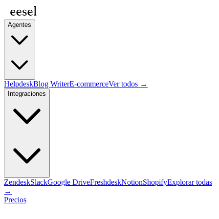
Agentes
Helpdesk
Blog Writer
E-commerce
Ver todos →
Integraciones
Zendesk
Slack
Google Drive
Freshdesk
Notion
Shopify
Explorar todas
→
Precios