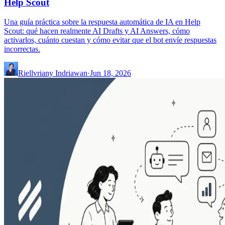
Help Scout
Una guía práctica sobre la respuesta automática de IA en Help
Scout: qué hacen realmente AI Drafts y AI Answers, cómo
activarlos, cuánto cuestan y cómo evitar que el bot envíe respuestas
incorrectas.
Riellvriany Indriawan
·
Jun 18, 2026