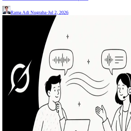
Rama Adi Nugraha
·
Jul 2, 2026