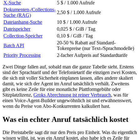
X-Suche
5 $ / 1.000 Aufrufe
Dokumenten-/Collections-
2,50 $ / 1.000 Aufrufe
Suche (RAG)
Dateianhang-Suche
10 $ / 1.000 Aufrufe
Dateispeicher
0,025 $ / GiB / Tag
Collection-Speicher
0,10 $ / GiB / Tag
20-50 % Rabatt auf Standard-
Batch API
Tokenpreise (nur Text-/Sprachmodelle)
Priority Processing
2-facher Aufpreis auf Standardtarife
Zwei Dinge fallen auf, sobald man die ganze Tabelle sieht. Erstens
sind der Sprachtarif und der Telefonietarif die einzigen zwei Kosten,
die sich mit voller Sicherheit einplanen lassen, alles andere skaliert
damit, wie sich der Agent im Anruf tatsächlich verhält. Zweitens
gibt es keine Zeile für eine monatliche Plattformgebühr oder
Sitzplatzlizenz,
Groks Abrechnung ist reiner Verbrauch
, was für
einen Voice-Agent-Builder ungewöhnlich ist und erwähnenswert,
wenn du Preise von Abo-Konkurrenten kalkuliert hast.
Was ein echter Anruf tatsächlich kostet
Die Preistabelle sagt dir nur den Preis pro Einheit. Was du eigentlich
wissen willst, ist, was ein Anruf kostet, also habe ich es Zeile für