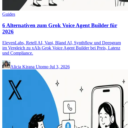
Guides
6 Alternativen zum Grok Voice Agent Builder für
2026
ElevenLabs, Retell AI, Vapi, Bland AI, Synthflow und Deepgram
im Vergleich zu xAIs Grok Voice Agent Builder bei Preis, Latenz
und Compliance.
Alicia Kirana Utomo
·
Jul 3, 2026