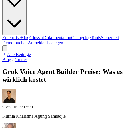
Enterprise
Blog
Glossar
Dokumentation
Changelog
Tools
Sicherheit
Demo buchen
Anmelden
Loslegen
Alle Beiträge
Blog
/
Guides
Grok Voice Agent Builder Preise: Was es
wirklich kostet
Geschrieben von
Kurnia Kharisma Agung Samiadjie