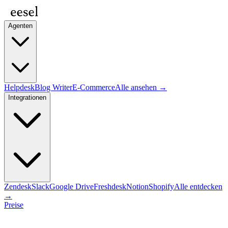
Agenten
Helpdesk
Blog Writer
E-Commerce
Alle ansehen →
Integrationen
Zendesk
Slack
Google Drive
Freshdesk
Notion
Shopify
Alle entdecken
→
Preise