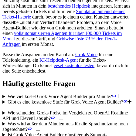
Nutzung kostenlos zum Testen an deinen eigenen Tickets. Es lässt
sich in Minuten in dein
bestehendes Helpdesk
integrieren, lernt aus
bereits gelösten Tickets und führt eine
Simulation anhand deiner
Ticket-Historie
durch, bevor es je einem echten Kunden antwortet,
dasselbe „nicht auf Verdacht handeln"-Problem, an dem Voice-
Agent-Builder wie der von Grok noch arbeiten. Smava betreibt
einen
vollautomatisierten Agenten für über 100.000 Tickets im
Monat
zu diesem Tarif, und
Gridwise löste 73 % der Tier-1-
Anfragen
im ersten Monat.
Passe die Ausgaben an den Kanal an:
Grok Voice
für eine
Telefonleitung, ein
KI-Helpdesk-Agent
für die Ticket-
Warteschlange. Du kannst
eesel kostenlos testen
, bevor du dich für
eine Seite entscheidest.
Häufig gestellte Fragen
Wie viel kostet Grok Voice Agent Builder pro Minute?
Gibt es eine kostenlose Stufe für Grok Voice Agent Builder?
Wie schneiden Groks Preise im Vergleich zu OpenAI Realtime
API und ElevenLabs ab?
Was wird außer dem Minutenpreis für die Sprachnutzung noch
abgerechnet?
Ist Grok Voice Agent Builder günstiger als Support-