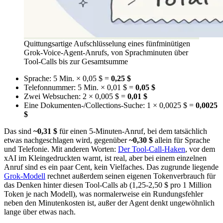
Quittungsartige Aufschlüsselung eines fünfminütigen
Grok-Voice-Agent-Anrufs, von Sprachminuten über
Tool-Calls bis zur Gesamtsumme
Sprache: 5 Min. × 0,05 $ =
0,25 $
Telefonnummer: 5 Min. × 0,01 $ =
0,05 $
Zwei Websuchen: 2 × 0,005 $ =
0,01 $
Eine Dokumenten-/Collections-Suche: 1 × 0,0025 $ =
0,0025
$
Das sind
~0,31 $
für einen 5-Minuten-Anruf, bei dem tatsächlich
etwas nachgeschlagen wird, gegenüber
~0,30 $
allein für Sprache
und Telefonie. Mit anderen Worten:
Der Tool-Call-Haken
, vor dem
xAI im Kleingedruckten warnt, ist real, aber bei einem einzelnen
Anruf sind es ein paar Cent, kein Vielfaches. Das zugrunde liegende
Grok-Modell
rechnet außerdem seinen eigenen Tokenverbrauch für
das Denken hinter diesen Tool-Calls ab (1,25-2,50 $ pro 1 Million
Token je nach Modell), was normalerweise ein Rundungsfehler
neben den Minutenkosten ist, außer der Agent denkt ungewöhnlich
lange über etwas nach.