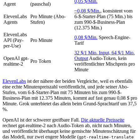
0,05 $/Min.
Agent
(pauschal)
~0,08 $/Min.
, konsistent vom
ElevenLabs
Pro Minute (Abo-
6-$-Starter-Plan (75 Min.) bis
Agents
Stufen)
zum 990-$-Business-Plan
(12.375 Min.)
ElevenLabs
0,08 $/Min.
Speech-Engine-
API (Pay-
Pro Minute
Tarif
per-Use)
32 $/1 Mio. Input, 64 $/1 Mio.
OpenAI gpt-
Output
Audio-Token, kein
Pro Token
realtime-2
veröffentlichter Mischpreis pro
Minute
ElevenLabs
ist der nähere der beiden Vergleiche, weil es ebenfalls
eine echte Minutenpreiszahl veröffentlicht, und jede seiner Abo-
Stufen, vom 6-$-Starter-Plan mit 75 Minuten bis zum 990-$-
Business-Plan mit 12.375 Minuten, kommt auf fast genau 0,08 $ pro
Minute. Grok unterbietet das allein beim Grund-Sprachtarif um 37,5
%.
OpenAI ist der schwerer greifbare Fall.
Die aktuelle Preisseite
rechnet gpt-realtime-2 nach Audio-Token ab, nicht nach Minuten,
und veröffentlicht überhaupt keine gemischte Minutenschätzung für
das Modell, nur zwei engere Modelle (
gpt-realtime-translate