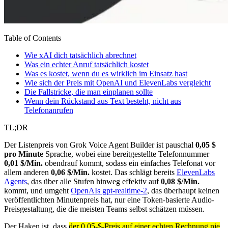
Table of Contents
Wie xAI dich tatsächlich abrechnet
Was ein echter Anruf tatsächlich kostet
Was es kostet, wenn du es wirklich im Einsatz hast
Wie sich der Preis mit OpenAI und ElevenLabs vergleicht
Die Fallstricke, die man einplanen sollte
Wenn dein Rückstand aus Text besteht, nicht aus
Telefonanrufen
TL;DR
Der Listenpreis von Grok Voice Agent Builder ist pauschal
0,05 $
pro Minute
Sprache, wobei eine bereitgestellte Telefonnummer
0,01 $/Min.
obendrauf kommt, sodass ein einfaches Telefonat vor
allem anderen
0,06 $/Min.
kostet. Das schlägt bereits
ElevenLabs
Agents
, das über alle Stufen hinweg effektiv auf
0,08 $/Min.
kommt, und umgeht
OpenAIs gpt-realtime-2
, das überhaupt keinen
veröffentlichten Minutenpreis hat, nur eine Token-basierte Audio-
Preisgestaltung, die die meisten Teams selbst schätzen müssen.
Der Haken ist, dass
der 0,05-$-Preis auf einer echten Rechnung nie