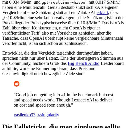
mit 0,034 $/Min. und
mit 0,017 $/Min.)
gpt-realtime-whisper
haben eine Minutenzahl. Genau deshalb stützt sich xAIs eigener
Vergleich auf eine Schätzung statt auf ein Zitat: xAI
erklärt
, dass
„0,10 $/Min. eine sehr konservative gemischte Schätzung ist. In der
Praxis liegt der Preis typischerweise über 0,10 $/Min." Das ist xAIs
Zahl über einen Konkurrenten, nicht OpenAIs eigener
veröffentlichter Tarif, also mit Vorsicht zu genießen, aber die
Tatsache, dass OpenAI überhaupt keine vergleichbare Minutenzahl
veröffentlicht, ist an sich schon aufschlussreich.
Entwickler, die den Vergleich tatsächlich durchgeführt haben,
sprechen nicht nur über Latenz. Eine der überlegteren Stimmen aus
der Community, nachdem Grok das
Big Bench Audio
-Leaderboard
anführte, war eine Erinnerung daran, dass Preis und
Geschwindigkeit noch bewegliche Ziele sind:
"Good job on getting it to #1 in the benchmark but cost
and speed needs work. Though I expect xAI to deliver
on cost and speed soon enough."
vasilenko93, r/singularity
Die Fallstricke, die man einplanen sollte