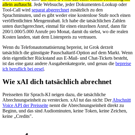
allein auftaucht
. Jede Websuche, jeder Dokumenten-Lookup oder
Tool-Call wird
separat abgerechnet
zusätzlich zu den
Sprachminuten, und es gibt weder eine kostenlose Stufe noch einen
veröffentlichten Mengenrabatt. Ich habe die tatsächlichen Zahlen
unten durchgerechnet, einmal für einen einzelnen Anruf, dann für
200/1.000/5.000 Anrufe pro Monat, damit du siehst, wo die realen
Kosten landen, statt dem Listenpreis zu vertrauen.
Wenn du Telefonautomatisierung bepreist, ist Grok derzeit
tatsächlich die günstigste Pauschaltarif-Option auf dem Markt. Wenn
dein eigentlicher Rückstand aus E-Mail- und Chat-Tickets besteht,
ist das eine ganz andere Ausgabenkategorie, und genau die
bepreise
ich beruflich bei eesel
.
Wie xAI dich tatsächlich abrechnet
Preisseiten für Sprach-KI neigen dazu, die tatsächliche
Abrechnungseinheit zu verstecken. xAI tut das nicht: Der
Abschnitt
Voice API der Preisseite
nennt die Abrechnungseinheit direkt zu
Beginn, und das sind Audiominuten, keine Token, keine Zeichen,
keine „Credits".