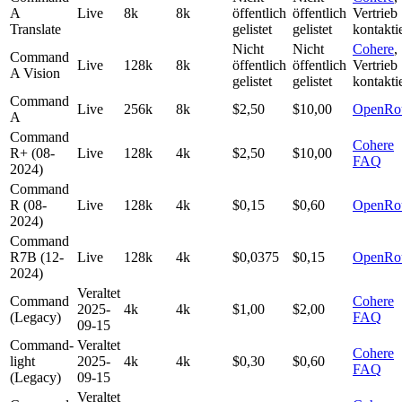
A
Live
8k
8k
öffentlich
öffentlich
Vertrieb
Translate
gelistet
gelistet
kontakti
Nicht
Nicht
Cohere
,
Command
Live
128k
8k
öffentlich
öffentlich
Vertrieb
A Vision
gelistet
gelistet
kontakti
Command
Live
256k
8k
$2,50
$10,00
OpenRou
A
Command
Cohere
R+ (08-
Live
128k
4k
$2,50
$10,00
FAQ
2024)
Command
R (08-
Live
128k
4k
$0,15
$0,60
OpenRou
2024)
Command
R7B (12-
Live
128k
4k
$0,0375
$0,15
OpenRou
2024)
Veraltet
Command
Cohere
2025-
4k
4k
$1,00
$2,00
(Legacy)
FAQ
09-15
Command-
Veraltet
Cohere
light
2025-
4k
4k
$0,30
$0,60
FAQ
(Legacy)
09-15
Veraltet