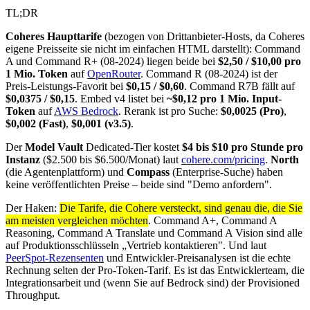
TL;DR
Coheres Haupttarife
(bezogen von Drittanbieter-Hosts, da Coheres
eigene Preisseite sie nicht im einfachen HTML darstellt): Command
A und Command R+ (08-2024) liegen beide bei
$2,50 / $10,00 pro
1 Mio. Token
auf
OpenRouter
. Command R (08-2024) ist der
Preis-Leistungs-Favorit bei
$0,15 / $0,60
. Command R7B fällt auf
$0,0375 / $0,15
. Embed v4 listet bei
~$0,12 pro 1 Mio. Input-
Token
auf
AWS Bedrock
. Rerank ist pro Suche:
$0,0025 (Pro)
,
$0,002 (Fast)
,
$0,001 (v3.5)
.
Der
Model Vault
Dedicated-Tier kostet
$4 bis $10 pro Stunde pro
Instanz
($2.500 bis $6.500/Monat) laut
cohere.com/pricing
.
North
(die Agentenplattform) und
Compass
(Enterprise-Suche) haben
keine veröffentlichten Preise – beide sind "Demo anfordern".
Der Haken:
Die Tarife, die Cohere versteckt, sind genau die, die Sie
am meisten vergleichen möchten
. Command A+, Command A
Reasoning, Command A Translate und Command A Vision sind alle
auf Produktionsschlüsseln „Vertrieb kontaktieren". Und laut
PeerSpot-Rezensenten
und Entwickler-Preisanalysen ist die echte
Rechnung selten der Pro-Token-Tarif. Es ist das Entwicklerteam, die
Integrationsarbeit und (wenn Sie auf Bedrock sind) der Provisioned
Throughput.