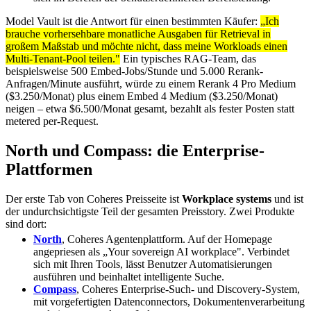
Model Vault ist die Antwort für einen bestimmten Käufer:
„Ich
brauche vorhersehbare monatliche Ausgaben für Retrieval in
großem Maßstab und möchte nicht, dass meine Workloads einen
Multi-Tenant-Pool teilen."
Ein typisches RAG-Team, das
beispielsweise 500 Embed-Jobs/Stunde und 5.000 Rerank-
Anfragen/Minute ausführt, würde zu einem Rerank 4 Pro Medium
($3.250/Monat) plus einem Embed 4 Medium ($3.250/Monat)
neigen – etwa $6.500/Monat gesamt, bezahlt als fester Posten statt
metered per-Request.
North und Compass: die Enterprise-
Plattformen
Der erste Tab von Coheres Preisseite ist
Workplace systems
und ist
der undurchsichtigste Teil der gesamten Preisstory. Zwei Produkte
sind dort:
North
, Coheres Agentenplattform. Auf der Homepage
angepriesen als „Your sovereign AI workplace". Verbindet
sich mit Ihren Tools, lässt Benutzer Automatisierungen
ausführen und beinhaltet intelligente Suche.
Compass
, Coheres Enterprise-Such- und Discovery-System,
mit vorgefertigten Datenconnectors, Dokumentenverarbeitung