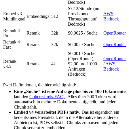
Bedrock)
$7,12/Stunde (nur
Embed v3
Provisioned
AWS
Embeddings
512
Multilingual
Throughput auf
Bedrock
Bedrock)
Rerank 4
Rerank
32k
$0,0025 / Suche
OpenRouter
Pro
Rerank 4
Rerank
32k
$0,002 / Suche
OpenRouter
Fast
$0,001 / Suche
(OpenRouter),
OpenRouter
Rerank
Rerank
4k
$2,00 pro 1.000
/
AWS
v3.5
Anfragen
Bedrock
(Bedrock)
Zwei Definitionen, die hier wichtig sind:
Eine „Suche" ist eine Anfrage plus bis zu 100 Dokumente
,
laut den
Cohere-Preis-FAQs
. Alles über 500 Token wird
automatisch in mehrere Dokumente aufgeteilt, und jeder
Chunk zählt.
Embed v4 verarbeitet PDFs nativ
. Das ist eigentlich ein
bedeutsames Preisdetail, denn die Alternative bei anderen
Anbietern ist, PDFs selbst in Chunks zu parsen und jeden
Chunk separat zu embedden.