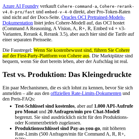
Azure AI Foundry
verkauft
,
Cohere-command-a
Cohere-rerank-
und
direkt, aber Pro-Token-Raten
v4.0-pro/fast
embed-v-4-0
sind nicht auf der Docs-Seite.
Oracles OCI Pretrained-Models-
Dokumentation
listet jedes Cohere-Modell auf, das OCI hostet
(Command A Reasoning, A Vision, A, R+, R, Embed v4 + v3-
Varianten, Rerank 4, Rerank 3.5), aber auch hier sind die Tarife auf
einer separaten Preisseite.
Die Faustregel:
Wenn Sie kostenbewusst sind, führen Sie Cohere
auf der First-Party-Plattform von Cohere aus
. Die Marktplätze sind
bequem, wenn Sie dort bereits leben, aber der Aufschlag ist real.
Test vs. Produktion: Das Kleingedruckte
Ein paar Mechanismen, die es sich lohnt zu kennen, bevor Sie sich
anmelden – alle aus den
offiziellen Rate-Limits-Dokumenten
und
den Preis-FAQs:
Test-Schlüssel sind kostenlos
, aber auf
1.000 API-Aufrufe
pro Monat
und
20 Anfragen/min pro Chat-Modell
begrenzt. Sie sind ausdrücklich nicht für den Produktions-
oder Kommerzbetrieb zugelassen.
Produktionsschlüssel sind Pay-as-you-go
, mit höheren
Rate-Limits (500 Anfragen/min für Command A, R, R+,