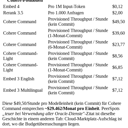
Cohere-Positionen
Embed 4
Pro 1M Input-Token
$0,12
Rerank 3.5
Pro 1.000 Anfragen
$2,00
Provisioned Throughput / Stunde
Cohere Command
$49,50
(kein Commit)
Provisioned Throughput / Stunde
Cohere Command
$39,60
(1-Monat-Commit)
Provisioned Throughput / Stunde
Cohere Command
$23,77
(6-Monat-Commit)
Cohere Command-
Provisioned Throughput / Stunde
$8,56
Light
(kein Commit)
Cohere Command-
Provisioned Throughput / Stunde
$6,85
Light
(1-Monat-Commit)
Provisioned Throughput / Stunde
Embed 3 English
$7,12
(kein Commit)
Provisioned Throughput / Stunde
Embed 3 Multilingual
$7,12
(kein Commit)
Diese $49,50/Stunde pro Modelleinheit (kein Commit) für Cohere
Command entsprechen
~$29.462/Monat pro Einheit
. PeerSpots
„teuer bei Verwendung aller Oracle-Dienste"
-Zitat ist dieselbe
Geschichte in einem anderen Tab: Cloud-Marktplatz-Aufschlag ist
dort, wo die Budgetüberraschungen liegen.