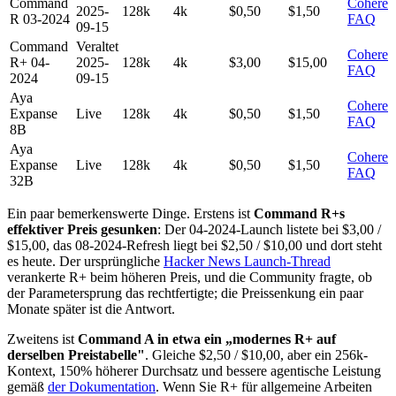
Command
Cohere
2025-
128k
4k
$0,50
$1,50
R 03-2024
FAQ
09-15
Command
Veraltet
Cohere
R+ 04-
2025-
128k
4k
$3,00
$15,00
FAQ
2024
09-15
Aya
Cohere
Expanse
Live
128k
4k
$0,50
$1,50
FAQ
8B
Aya
Cohere
Expanse
Live
128k
4k
$0,50
$1,50
FAQ
32B
Ein paar bemerkenswerte Dinge. Erstens ist
Command R+s
effektiver Preis gesunken
: Der 04-2024-Launch listete bei $3,00 /
$15,00, das 08-2024-Refresh liegt bei $2,50 / $10,00 und dort steht
es heute. Der ursprüngliche
Hacker News Launch-Thread
verankerte R+ beim höheren Preis, und die Community fragte, ob
der Parametersprung das rechtfertigte; die Preissenkung ein paar
Monate später ist die Antwort.
Zweitens ist
Command A in etwa ein „modernes R+ auf
derselben Preistabelle"
. Gleiche $2,50 / $10,00, aber ein 256k-
Kontext, 150% höherer Durchsatz und bessere agentische Leistung
gemäß
der Dokumentation
. Wenn Sie R+ für allgemeine Arbeiten