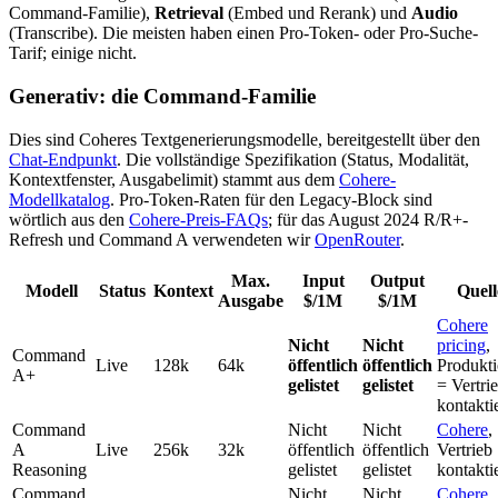
Command-Familie),
Retrieval
(Embed und Rerank) und
Audio
(Transcribe). Die meisten haben einen Pro-Token- oder Pro-Suche-
Tarif; einige nicht.
Generativ: die Command-Familie
Dies sind Coheres Textgenerierungsmodelle, bereitgestellt über den
Chat-Endpunkt
. Die vollständige Spezifikation (Status, Modalität,
Kontextfenster, Ausgabelimit) stammt aus dem
Cohere-
Modellkatalog
. Pro-Token-Raten für den Legacy-Block sind
wörtlich aus den
Cohere-Preis-FAQs
; für das August 2024 R/R+-
Refresh und Command A verwendeten wir
OpenRouter
.
Max.
Input
Output
Modell
Status
Kontext
Quell
Ausgabe
$/1M
$/1M
Cohere
Nicht
Nicht
pricing
,
Command
Live
128k
64k
öffentlich
öffentlich
Produkt
A+
gelistet
gelistet
= Vertri
kontakti
Command
Nicht
Nicht
Cohere
,
A
Live
256k
32k
öffentlich
öffentlich
Vertrieb
Reasoning
gelistet
gelistet
kontakti
Command
Nicht
Nicht
Cohere
,