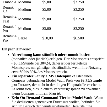
Embed 4
Medium
$5,00
$3.250
Rerank
Medium
$5,00
$3.250
3.5
Rerank 4
Medium
$5,00
$3.250
Fast
Rerank 4
Medium
$5,00
$3.250
Pro
Rerank 4
Large
$10,00
$6.500
Pro
Ein paar Hinweise:
Abrechnung kann stündlich oder commit-basiert
(monatlich oder jährlich) erfolgen. Der Monatspreis entspricht
~$8,33/Stunde bei 30×24, daher ist der festgelegte
Monatspreis nur günstiger als stündlich, wenn Ihre Nutzung
etwa 60 bis 80% des Monats erreicht.
Ein separater Sanity CMS Datenpunkt
listet einen
Compass-gebundenen Model Vault-Preis von
$3,75/Stunde
pro Instanz
, der nicht in der obigen Haupttabelle erscheint.
Es lohnt sich, dies in einem Verkaufsgespräch zu erwähnen,
wenn Compass in Ihrem Plan ist.
Kein On-Demand Command-Tier im Model Vault
. Wenn
Sie dedizierten generativen Durchsatz wollen, befinden Sie
sich im Bereich der benutzerdefinierten Bereitstellung.