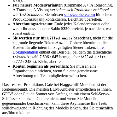
R7B).
Für neuere Modellvarianten
(Command A+, A Reasoning,
A Translate, A Vision)
verhalten sich Produktionsschlüssel
wie Test-Schlüssel
. Sie müssen
sales@cohere.com
für echten
Produktionszugang kontaktieren. Leicht zu übersehen.
Abrechnungszeitraum
: Ende jedes Kalendermonats
oder
wenn Ihr ausstehender Saldo
$250
erreicht, je nachdem, was
zuerst eintritt.
Sie werden nur für
berechnet
, nicht für die
billed_units
zugrunde liegende Token-Anzahl. Cohere übernimmt die
Kosten für alle intern hinzugefügten Steuer-Token.
Ihre
Dokumentation
enthält ein Beispiel, bei dem die tatsächliche
-Anzahl 7.596 / 645 beträgt, aber
tokens
billed_units
6.772 / 248 ist. Klein, aber real.
Konten beginnen als persönlich
; Sie müssen eine
Organisation einrichten, wenn Sie eine gemeinsame
Abrechnung mit Teammitgliedern wünschen.
Das Test-vs.-Produktions-Gate bei Flaggschiff-Modellen ist der
Reibungspunkt. Die meisten LLM-Anbieter ermöglichen es Ihnen,
GPT-5 oder Claude Sonnet von Anfang an mit einem Self-Serve-
Schlüssel zu nutzen. Cohere nicht, und wenn Sie Modelle
gegeneinander benchmarken, kann diese Asymmetrie Ihre Tests
stillschweigend in Richtung des Modells lenken, das Sie tatsächlich
ausführen können.