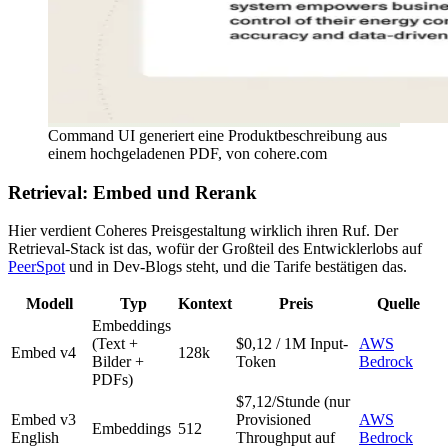
Command UI generiert eine Produktbeschreibung aus
einem hochgeladenen PDF, von cohere.com
Retrieval: Embed und Rerank
Hier verdient Coheres Preisgestaltung wirklich ihren Ruf. Der
Retrieval-Stack ist das, wofür der Großteil des Entwicklerlobs auf
PeerSpot
und in Dev-Blogs steht, und die Tarife bestätigen das.
Modell
Typ
Kontext
Preis
Quelle
Embeddings
(Text +
$0,12 / 1M Input-
AWS
Embed v4
128k
Bilder +
Token
Bedrock
PDFs)
$7,12/Stunde (nur
Embed v3
Provisioned
AWS
Embeddings
512
English
Throughput auf
Bedrock