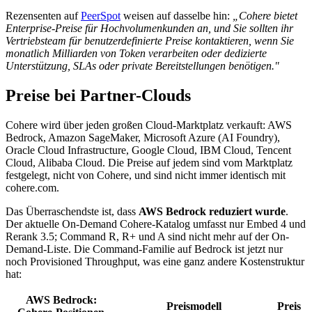
Rezensenten auf
PeerSpot
weisen auf dasselbe hin:
„Cohere bietet
Enterprise-Preise für Hochvolumenkunden an, und Sie sollten ihr
Vertriebsteam für benutzerdefinierte Preise kontaktieren, wenn Sie
monatlich Milliarden von Token verarbeiten oder dedizierte
Unterstützung, SLAs oder private Bereitstellungen benötigen."
Preise bei Partner-Clouds
Cohere wird über jeden großen Cloud-Marktplatz verkauft: AWS
Bedrock, Amazon SageMaker, Microsoft Azure (AI Foundry),
Oracle Cloud Infrastructure, Google Cloud, IBM Cloud, Tencent
Cloud, Alibaba Cloud. Die Preise auf jedem sind vom Marktplatz
festgelegt, nicht von Cohere, und sind nicht immer identisch mit
cohere.com.
Das Überraschendste ist, dass
AWS Bedrock reduziert wurde
.
Der aktuelle On-Demand Cohere-Katalog umfasst nur Embed 4 und
Rerank 3.5; Command R, R+ und A sind nicht mehr auf der On-
Demand-Liste. Die Command-Familie auf Bedrock ist jetzt nur
noch Provisioned Throughput, was eine ganz andere Kostenstruktur
hat:
AWS Bedrock:
Preismodell
Preis