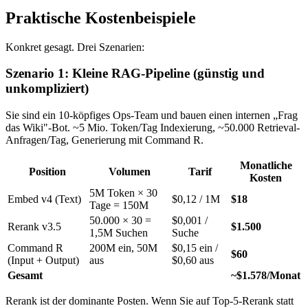
Praktische Kostenbeispiele
Konkret gesagt. Drei Szenarien:
Szenario 1: Kleine RAG-Pipeline (günstig und
unkompliziert)
Sie sind ein 10-köpfiges Ops-Team und bauen einen internen „Frag
das Wiki"-Bot. ~5 Mio. Token/Tag Indexierung, ~50.000 Retrieval-
Anfragen/Tag, Generierung mit Command R.
Monatliche
Position
Volumen
Tarif
Kosten
5M Token × 30
Embed v4 (Text)
$0,12 / 1M
$18
Tage = 150M
50.000 × 30 =
$0,001 /
Rerank v3.5
$1.500
1,5M Suchen
Suche
Command R
200M ein, 50M
$0,15 ein /
$60
(Input + Output)
aus
$0,60 aus
Gesamt
~$1.578/Monat
Rerank ist der dominante Posten. Wenn Sie auf Top-5-Rerank statt