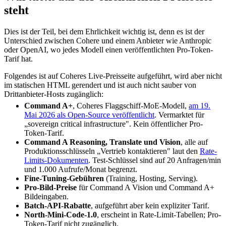
steht
Dies ist der Teil, bei dem Ehrlichkeit wichtig ist, denn es ist der
Unterschied zwischen Cohere und einem Anbieter wie Anthropic
oder OpenAI, wo jedes Modell einen veröffentlichten Pro-Token-
Tarif hat.
Folgendes ist auf Coheres Live-Preisseite aufgeführt, wird aber nicht
im statischen HTML gerendert und ist auch nicht sauber von
Drittanbieter-Hosts zugänglich:
Command A+
, Coheres Flaggschiff-MoE-Modell,
am 19.
Mai 2026 als Open-Source veröffentlicht
. Vermarktet für
„sovereign critical infrastructure". Kein öffentlicher Pro-
Token-Tarif.
Command A Reasoning, Translate und Vision
, alle auf
Produktionsschlüsseln „Vertrieb kontaktieren" laut den
Rate-
Limits-Dokumenten
. Test-Schlüssel sind auf 20 Anfragen/min
und 1.000 Aufrufe/Monat begrenzt.
Fine-Tuning-Gebühren
(Training, Hosting, Serving).
Pro-Bild-Preise
für Command A Vision und Command A+
Bildeingaben.
Batch-API-Rabatte
, aufgeführt aber kein expliziter Tarif.
North-Mini-Code-1.0
, erscheint in Rate-Limit-Tabellen; Pro-
Token-Tarif nicht zugänglich.