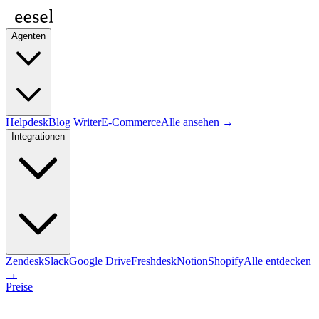
Agenten
Helpdesk
Blog Writer
E-Commerce
Alle ansehen →
Integrationen
Zendesk
Slack
Google Drive
Freshdesk
Notion
Shopify
Alle entdecken
→
Preise