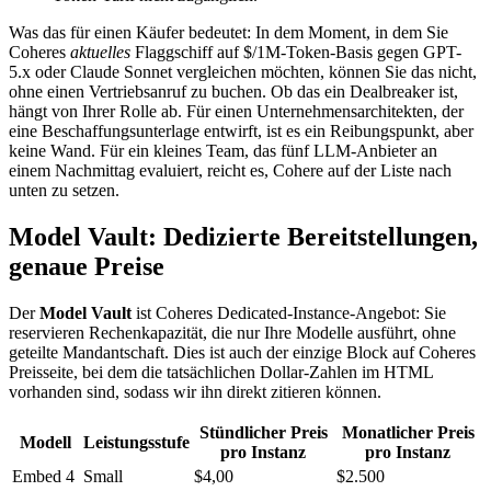
Was das für einen Käufer bedeutet: In dem Moment, in dem Sie
Coheres
aktuelles
Flaggschiff auf $/1M-Token-Basis gegen GPT-
5.x oder Claude Sonnet vergleichen möchten, können Sie das nicht,
ohne einen Vertriebsanruf zu buchen. Ob das ein Dealbreaker ist,
hängt von Ihrer Rolle ab. Für einen Unternehmensarchitekten, der
eine Beschaffungsunterlage entwirft, ist es ein Reibungspunkt, aber
keine Wand. Für ein kleines Team, das fünf LLM-Anbieter an
einem Nachmittag evaluiert, reicht es, Cohere auf der Liste nach
unten zu setzen.
Model Vault: Dedizierte Bereitstellungen,
genaue Preise
Der
Model Vault
ist Coheres Dedicated-Instance-Angebot: Sie
reservieren Rechenkapazität, die nur Ihre Modelle ausführt, ohne
geteilte Mandantschaft. Dies ist auch der einzige Block auf Coheres
Preisseite, bei dem die tatsächlichen Dollar-Zahlen im HTML
vorhanden sind, sodass wir ihn direkt zitieren können.
Stündlicher Preis
Monatlicher Preis
Modell
Leistungsstufe
pro Instanz
pro Instanz
Embed 4
Small
$4,00
$2.500