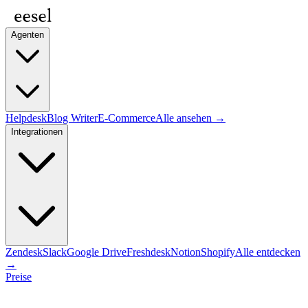
Agenten
Helpdesk
Blog Writer
E-Commerce
Alle ansehen →
Integrationen
Zendesk
Slack
Google Drive
Freshdesk
Notion
Shopify
Alle entdecken
→
Preise