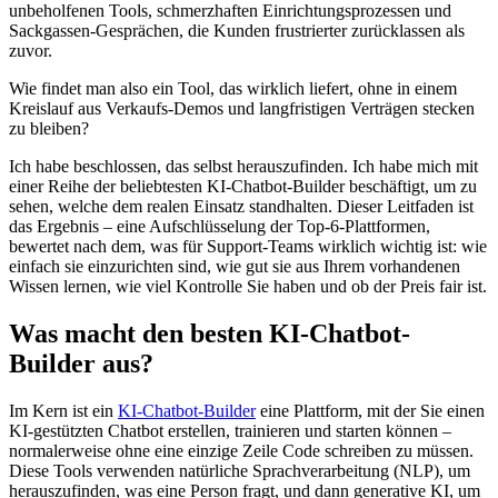
unbeholfenen Tools, schmerzhaften Einrichtungsprozessen und
Sackgassen-Gesprächen, die Kunden frustrierter zurücklassen als
zuvor.
Wie findet man also ein Tool, das wirklich liefert, ohne in einem
Kreislauf aus Verkaufs-Demos und langfristigen Verträgen stecken
zu bleiben?
Ich habe beschlossen, das selbst herauszufinden. Ich habe mich mit
einer Reihe der beliebtesten KI-Chatbot-Builder beschäftigt, um zu
sehen, welche dem realen Einsatz standhalten. Dieser Leitfaden ist
das Ergebnis – eine Aufschlüsselung der Top-6-Plattformen,
bewertet nach dem, was für Support-Teams wirklich wichtig ist: wie
einfach sie einzurichten sind, wie gut sie aus Ihrem vorhandenen
Wissen lernen, wie viel Kontrolle Sie haben und ob der Preis fair ist.
Was macht den besten KI-Chatbot-
Builder aus?
Im Kern ist ein
KI-Chatbot-Builder
eine Plattform, mit der Sie einen
KI-gestützten Chatbot erstellen, trainieren und starten können –
normalerweise ohne eine einzige Zeile Code schreiben zu müssen.
Diese Tools verwenden natürliche Sprachverarbeitung (NLP), um
herauszufinden, was eine Person fragt, und dann generative KI, um