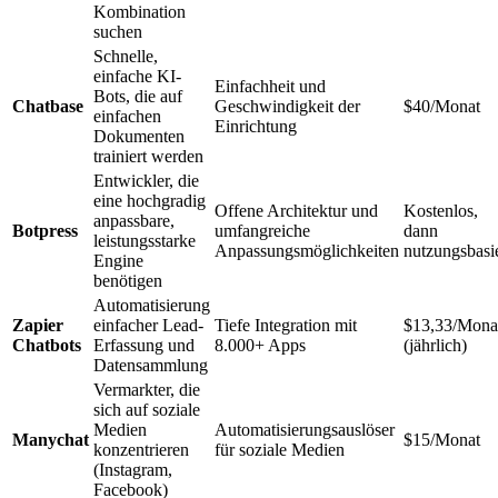
Kombination
suchen
Schnelle,
einfache KI-
Einfachheit und
Bots, die auf
Chatbase
Geschwindigkeit der
$40/Monat
einfachen
Einrichtung
Dokumenten
trainiert werden
Entwickler, die
eine hochgradig
Offene Architektur und
Kostenlos,
anpassbare,
Botpress
umfangreiche
dann
leistungsstarke
Anpassungsmöglichkeiten
nutzungsbasie
Engine
benötigen
Automatisierung
Zapier
einfacher Lead-
Tiefe Integration mit
$13,33/Mona
Chatbots
Erfassung und
8.000+ Apps
(jährlich)
Datensammlung
Vermarkter, die
sich auf soziale
Medien
Automatisierungsauslöser
Manychat
$15/Monat
konzentrieren
für soziale Medien
(Instagram,
Facebook)