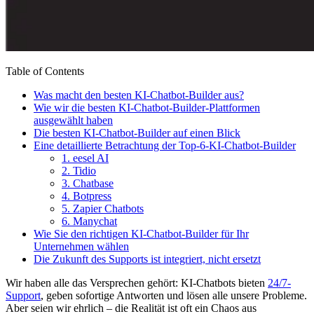
Table of Contents
Was macht den besten KI-Chatbot-Builder aus?
Wie wir die besten KI-Chatbot-Builder-Plattformen
ausgewählt haben
Die besten KI-Chatbot-Builder auf einen Blick
Eine detaillierte Betrachtung der Top-6-KI-Chatbot-Builder
1. eesel AI
2. Tidio
3. Chatbase
4. Botpress
5. Zapier Chatbots
6. Manychat
Wie Sie den richtigen KI-Chatbot-Builder für Ihr
Unternehmen wählen
Die Zukunft des Supports ist integriert, nicht ersetzt
Wir haben alle das Versprechen gehört: KI-Chatbots bieten
24/7-
Support
, geben sofortige Antworten und lösen alle unsere Probleme.
Aber seien wir ehrlich – die Realität ist oft ein Chaos aus