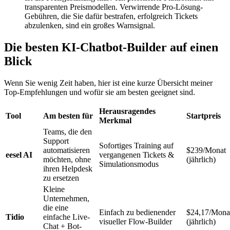
transparenten Preismodellen. Verwirrende Pro-Lösung-
Gebühren, die Sie dafür bestrafen, erfolgreich Tickets
abzulenken, sind ein großes Warnsignal.
Die besten KI-Chatbot-Builder auf einen
Blick
Wenn Sie wenig Zeit haben, hier ist eine kurze Übersicht meiner
Top-Empfehlungen und wofür sie am besten geeignet sind.
Herausragendes
Tool
Am besten für
Startpreis
Merkmal
Teams, die den
Support
Sofortiges Training auf
automatisieren
$239/Monat
eesel AI
vergangenen Tickets &
möchten, ohne
(jährlich)
Simulationsmodus
ihren Helpdesk
zu ersetzen
Kleine
Unternehmen,
die eine
Einfach zu bedienender
$24,17/Mona
Tidio
einfache Live-
visueller Flow-Builder
(jährlich)
Chat + Bot-