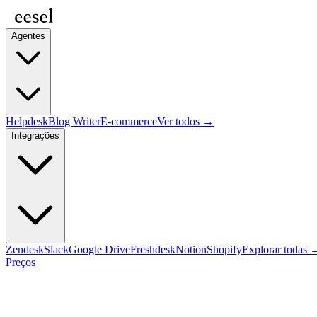
Agentes
Helpdesk
Blog Writer
E-commerce
Ver todos →
Integrações
Zendesk
Slack
Google Drive
Freshdesk
Notion
Shopify
Explorar todas 
Preços