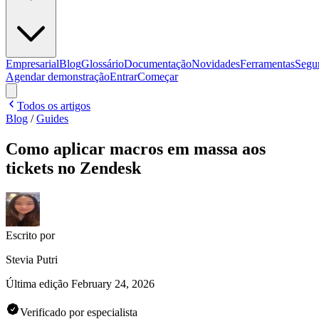
Empresarial
Blog
Glossário
Documentação
Novidades
Ferramentas
Segu
Agendar demonstração
Entrar
Começar
Todos os artigos
Blog
/
Guides
Como aplicar macros em massa aos
tickets no Zendesk
Escrito por
Stevia Putri
Última edição
February 24, 2026
Verificado por especialista