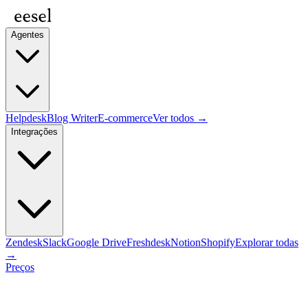
Agentes
Helpdesk
Blog Writer
E-commerce
Ver todos →
Integrações
Zendesk
Slack
Google Drive
Freshdesk
Notion
Shopify
Explorar todas
→
Preços